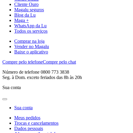
Cliente Ouro
Magalu seguros
Blog da Lu
Maga +
WhatsApp da Lu
Todos os serviços
Comprar na loja
Vender no Magalu
Baixe o aplicativo
Compre pelo telefone
Compre pelo chat
Número de telefone 0800 773 3838
Seg. à Dom. exceto feriados das 8h às 20h
Sua conta
Sua conta
Meus pedidos
Trocas e cancelamentos
Dados pessoais