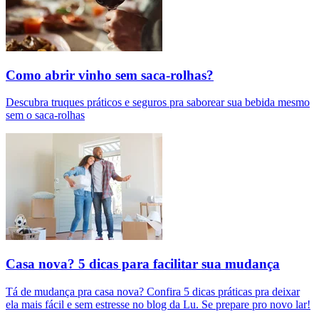
Como abrir vinho sem saca-rolhas?
Descubra truques práticos e seguros pra saborear sua bebida mesmo
sem o saca-rolhas
Casa nova? 5 dicas para facilitar sua mudança
Tá de mudança pra casa nova? Confira 5 dicas práticas pra deixar
ela mais fácil e sem estresse no blog da Lu. Se prepare pro novo lar!