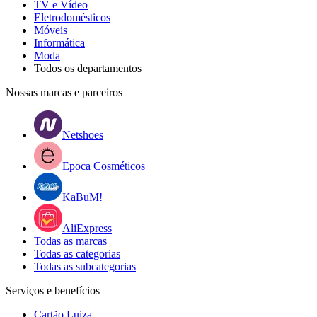
TV e Vídeo
Eletrodomésticos
Móveis
Informática
Moda
Todos os departamentos
Nossas marcas e parceiros
Netshoes
Epoca Cosméticos
KaBuM!
AliExpress
Todas as marcas
Todas as categorias
Todas as subcategorias
Serviços e benefícios
Cartão Luiza