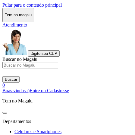
Pular para o conteudo principal
Tem no magalu
Atendimento
Digite seu CEP
Buscar no Magalu
Buscar
0
Boas vindas :)
Entre ou Cadastre-se
Tem no Magalu
Departamentos
Celulares e Smartphones