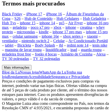
Termos mais procurados
Black Friday
–
iPhone 17
–
iPhone 16
–
Álbum de Figurinhas da
Copa
–
S26
–
Hub de Conteúdo
–
Hub Celulares
–
Hub Geladeira
–
Hub Tvs
–
iphone 15
–
iphone 14
–
ps5
–
Air Fryer
–
iphone 16 pro
max
–
geladeira
–
poco x7 pro
–
xbox
–
iphone
–
creatina
–
whey
protein
–
microondas
–
kindle
–
iphone 17 pro max
–
iphone 15 pro
max
–
celular samsung
–
iphone 16e
–
xbox series s
–
xiaomi
–
ventilador
–
nintendo switch 2
–
Celular
–
Ar Condicionado Portátil
–
tablet
–
Bicicleta
–
Body Splash
–
jbl
–
redmi note 14
–
tenis nike
–
maquina de lavar roupa
–
liquidificador
–
ipad
–
guarda roupa
–
geladeira frost free
–
fogão 4 bocas
–
Armário de Cozinha
–
Alexa
–
TV 50 polegadas
–
TV 32 polegadas
Mais informações
Blog da Lu
Nossas lojas
WhatsApp da Lu
Tenha sua
loja
Regulamento
Acessibilidade
Segurança e Privacidade
Preços e condições de pagamento exclusivos para compras via
internet, podendo variar nas lojas físicas. Ofertas válidas na compra
de até 5 peças de cada produto por cliente, até o término dos nossos
estoques para internet. Caso os produtos apresentem divergências de
valores, o preço válido é o da sacola de compras.
O Magazine Luiza atua como correspondente no País, nos termos da
Resolução CMN nº 4.935/2021, e encaminha propostas de cartão de