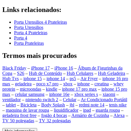
Links relacionados:
Porta Utensilios 4 Prateleiras
Porta Utensilios
Porta 4 Prateleiras
Porta 4
Porta Prateleiras
Termos mais procurados
Black Friday
–
iPhone 17
–
iPhone 16
–
Álbum de Figurinhas da
Copa
–
S26
–
Hub de Conteúdo
–
Hub Celulares
–
Hub Geladeira
–
Hub Tvs
–
iphone 15
–
iphone 14
–
ps5
–
Air Fryer
–
iphone 16 pro
max
–
geladeira
–
poco x7 pro
–
xbox
–
iphone
–
creatina
–
whey
protein
–
microondas
–
kindle
–
iphone 17 pro max
–
iphone 15 pro
max
–
celular samsung
–
iphone 16e
–
xbox series s
–
xiaomi
–
ventilador
–
nintendo switch 2
–
Celular
–
Ar Condicionado Portátil
–
tablet
–
Bicicleta
–
Body Splash
–
jbl
–
redmi note 14
–
tenis nike
–
maquina de lavar roupa
–
liquidificador
–
ipad
–
guarda roupa
–
geladeira frost free
–
fogão 4 bocas
–
Armário de Cozinha
–
Alexa
–
TV 50 polegadas
–
TV 32 polegadas