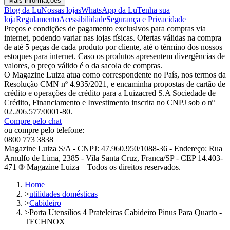
Mais informações
Blog da Lu
Nossas lojas
WhatsApp da Lu
Tenha sua
loja
Regulamento
Acessibilidade
Segurança e Privacidade
Preços e condições de pagamento exclusivos para compras via
internet, podendo variar nas lojas físicas. Ofertas válidas na compra
de até 5 peças de cada produto por cliente, até o término dos nossos
estoques para internet. Caso os produtos apresentem divergências de
valores, o preço válido é o da sacola de compras.
O Magazine Luiza atua como correspondente no País, nos termos da
Resolução CMN nº 4.935/2021, e encaminha propostas de cartão de
crédito e operações de crédito para a Luizacred S.A Sociedade de
Crédito, Financiamento e Investimento inscrita no CNPJ sob o nº
02.206.577/0001-80.
Compre pelo chat
ou compre pelo telefone:
0800 773 3838
Magazine Luiza S/A - CNPJ: 47.960.950/1088-36 - Endereço: Rua
Arnulfo de Lima, 2385 - Vila Santa Cruz, Franca/SP - CEP 14.403-
471 ® Magazine Luiza – Todos os direitos reservados.
Home
>
utilidades domésticas
>
Cabideiro
>
Porta Utensilios 4 Prateleiras Cabideiro Pinus Para Quarto -
TECHNOX