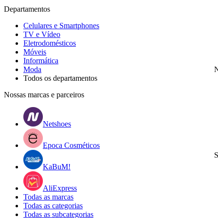
Departamentos
Celulares e Smartphones
TV e Vídeo
Eletrodomésticos
Móveis
Informática
Moda
N
Todos os departamentos
Nossas marcas e parceiros
Netshoes
Epoca Cosméticos
S
KaBuM!
AliExpress
Todas as marcas
Todas as categorias
Todas as subcategorias