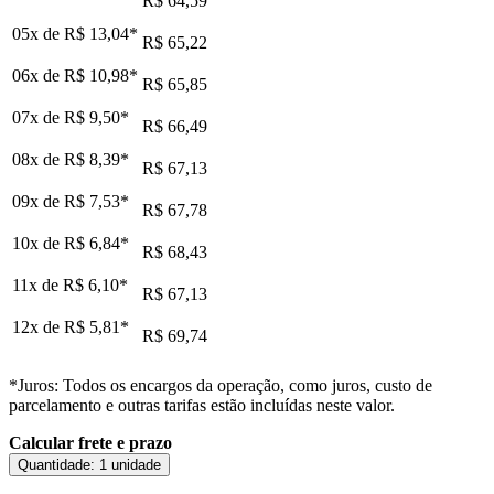
R$ 64,59
05x de
R$ 13,04
*
R$ 65,22
06x de
R$ 10,98
*
R$ 65,85
07x de
R$ 9,50
*
R$ 66,49
08x de
R$ 8,39
*
R$ 67,13
09x de
R$ 7,53
*
R$ 67,78
10x de
R$ 6,84
*
R$ 68,43
11x de
R$ 6,10
*
R$ 67,13
12x de
R$ 5,81
*
R$ 69,74
*Juros: Todos os encargos da operação, como juros, custo de
parcelamento e outras tarifas estão incluídas neste valor.
Calcular frete e prazo
Quantidade:
1 unidade