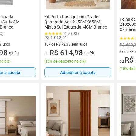
aminada
Kit Porta Postigo com Grade
Folha de
s Sul MGM
Quadrada Aço 215CMX85CM
210x60c
 Branco
Minas Sul Esquerda MGM Branco
Cantare
0)
4.2 (93)
R$ 1.012,91
 juros
10x de R$ 72,35 sem juros
R$ 428,
sem juros
,98
10 vez de R$ 72,35 sem juros
R$ 614,98
4x de R$ 
no Pix
no Pix
ou
4 vez de 
R$ 
no pix
)
(
15% de desconto no pix
)
ou
(
10% de d
ar à sacola
Adicionar à sacola