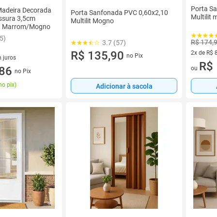
Porta S
Madeira Decorada
Porta Sanfonada PVC 0,60x2,10
Multilit
ssura 3,5cm
Multilit Mogno
M Marrom/Mogno
5)
R$ 174,
3.7 (57)
R$ 135,90
2x de R$ 
no Pix
 juros
2 vez de 
R$ 
sem juros
,86
ou
no Pix
no pix
)
Adicionar à sacola