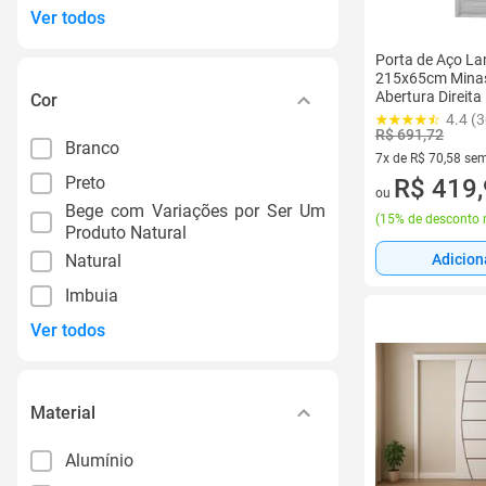
Ver todos
Porta de Aço L
215x65cm Mina
Abertura Direita
Cor
4.4 (3
R$ 691,72
Branco
7x de R$ 70,58 sem
Preto
7 vez de R$ 70,58 
R$ 419
ou
Bege com Variações por Ser Um
(
15% de desconto 
Produto Natural
Natural
Adicion
Imbuia
Ver todos
Material
Alumínio