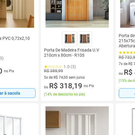
Porta d
a PVC 0,72x2,10
215x75c
Abertura
Porta De Madeira Frisada U.V
210cm x 80cm - R10S
R$ 732,
3)
7x de R$ 
1.0 (3)
0
7 vez de 
R$ 
R$ 389,99
no Pix
ou
5x de R$ 74,00 sem juros
(
15% de d
5 vez de R$ 74,00 sem juros
R$ 318,19
no Pix
ou
ar à sacola
(
14% de desconto no pix
)