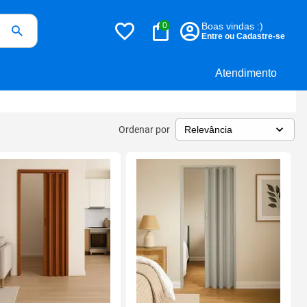
0
Boas vindas :)
Entre ou Cadastre-se
Atendimento
Ordenar por