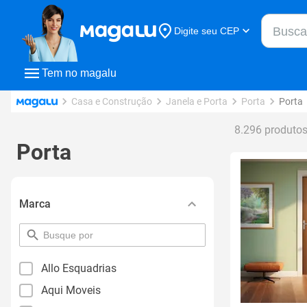
Buscar n
Digite seu CEP
Buscar
Tem no magalu
Casa e Construção
Janela e Porta
Porta
Porta
8.296 produto
Porta
Marca
pesquisar
por
filtro
Allo Esquadrias
Aqui Moveis