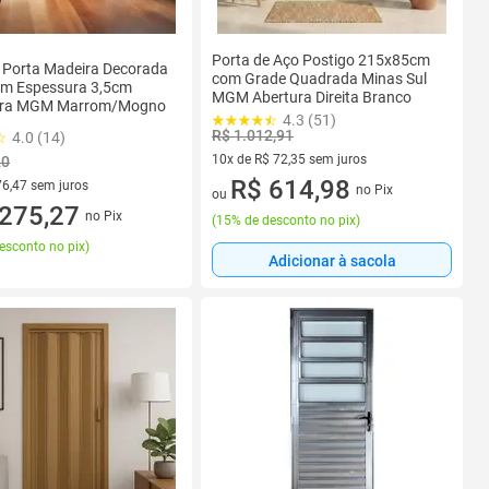
Porta de Aço Postigo 215x85cm
 Porta Madeira Decorada
com Grade Quadrada Minas Sul
m Espessura 3,5cm
MGM Abertura Direita Branco
ira MGM Marrom/Mogno
4.3 (51)
R$ 1.012,91
4.0 (14)
10x de R$ 72,35 sem juros
20
10 vez de R$ 72,35 sem juros
R$ 614,98
76,47 sem juros
no Pix
ou
R$ 76,47 sem juros
275,27
no Pix
(
15% de desconto no pix
)
esconto no pix
)
Adicionar à sacola