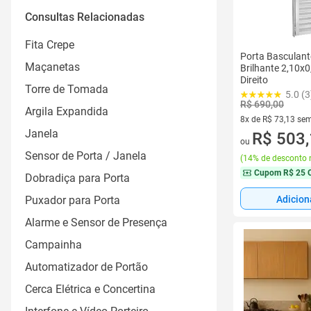
Ver todos
90cm X 210cm
Consultas Relacionadas
01
82cm X 210cm
Ver todos
Fita Crepe
80cm X 210cm
Porta Basculant
Maçanetas
Brilhante 2,10x
72cm X 210cm
Direito
Torre de Tomada
5.0 (3
Ver todos
R$ 690,00
Argila Expandida
8x de R$ 73,13 sem
Janela
8 vez de R$ 73,13 
R$ 503
ou
Sensor de Porta / Janela
(
14% de desconto 
Cupom
R$ 25 
Dobradiça para Porta
Puxador para Porta
Adicion
Alarme e Sensor de Presença
Campainha
Automatizador de Portão
Cerca Elétrica e Concertina