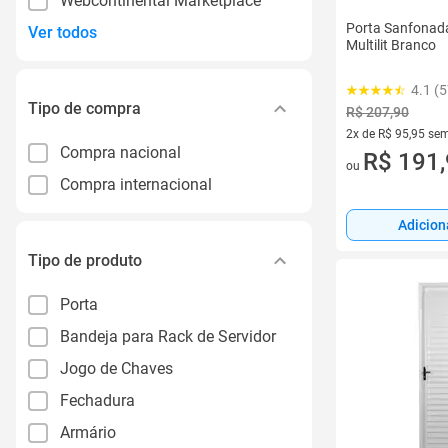
Webcontinental Marketplace
Porta Sanfonada
Ver todos
Multilit Branco
4.1 (5
Tipo de compra
R$ 207,90
2x de R$ 95,95 sem
Compra nacional
2 vez de R$ 95,95 
R$ 191
ou
Compra internacional
Adicion
Tipo de produto
Porta
Bandeja para Rack de Servidor
Jogo de Chaves
Fechadura
Armário