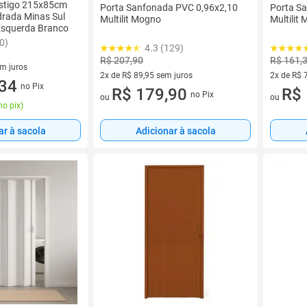
ostigo 215x85cm
Porta Sanfonada PVC 0,96x2,10
Porta S
rada Minas Sul
Multilit Mogno
Multilit
squerda Branco
0)
4.3 (129)
R$ 207,90
R$ 161,
em juros
2x de R$ 89,95 sem juros
2x de R$ 
 sem juros
,34
no Pix
2 vez de R$ 89,95 sem juros
R$ 179,90
2 vez de 
R$ 
no Pix
ou
ou
no pix
)
ar à sacola
Adicionar à sacola