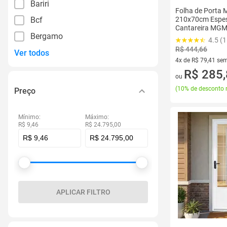
Bariri
Folha de Porta 
Bcf
210x70cm Espe
Cantareira MG
Bergamo
4.5 (1
R$ 444,66
Ver todos
4x de R$ 79,41 sem
4 vez de R$ 79,41 
R$ 285
ou
(
10% de desconto 
Preço
Mínimo:
Máximo:
R$ 9,46
R$ 24.795,00
APLICAR FILTRO