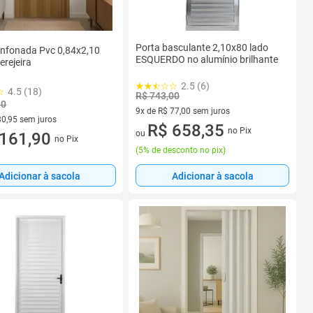
Porta basculante 2,10x80 lado
anfonada Pvc 0,84x2,10
ESQUERDO no alumínio brilhante
Cerejeira
2.5 (6)
4.5 (18)
R$ 743,00
30
9x de R$ 77,00 sem juros
80,95 sem juros
9 vez de R$ 77,00 sem juros
R$ 658,35
no Pix
ou
R$ 80,95 sem juros
161,90
no Pix
(
5% de desconto no pix
)
Adicionar à sacola
Adicionar à sacola