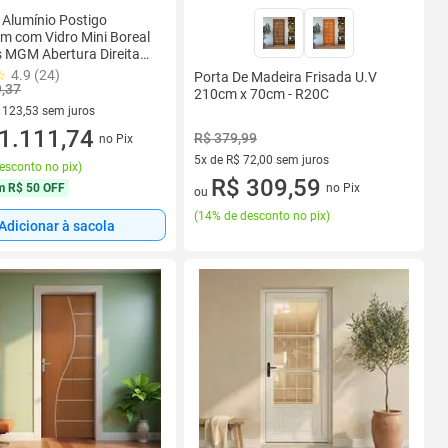
 Alumínio Postigo
m com Vidro Mini Boreal
s MGM Abertura Direita
4.9 (24)
Porta De Madeira Frisada U.V
9,37
210cm x 70cm - R20C
 123,53 sem juros
 R$ 123,53 sem juros
1.111,74
R$ 379,99
no Pix
5x de R$ 72,00 sem juros
esconto no pix
)
5 vez de R$ 72,00 sem juros
R$ 309,59
m
R$ 50 OFF
no Pix
ou
(
14% de desconto no pix
)
Adicionar à sacola