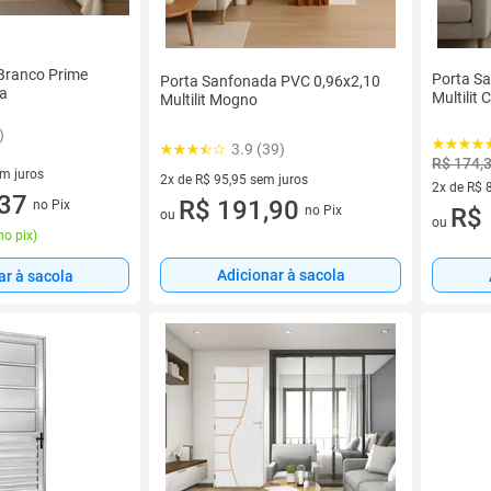
 Branco Prime
Porta S
Porta Sanfonada PVC 0,96x2,10
ma
Multilit 
Multilit Mogno
)
3.9 (39)
R$ 174,
em juros
2x de R$ 95,95 sem juros
2x de R$ 
 sem juros
,37
2 vez de R$ 95,95 sem juros
R$ 191,90
no Pix
no Pix
2 vez de 
R$ 
ou
ou
no pix
)
Adicionar à sacola
ar à sacola