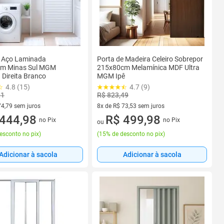
e Aço Laminada
Porta de Madeira Celeiro Sobrepor
m Minas Sul MGM
215x80cm Melamínica MDF Ultra
 Direita Branco
MGM Ipê
4.8 (15)
4.7 (9)
91
R$ 823,49
74,79 sem juros
8x de R$ 73,53 sem juros
R$ 74,79 sem juros
444,98
8 vez de R$ 73,53 sem juros
R$ 499,98
no Pix
no Pix
ou
esconto no pix
)
(
15% de desconto no pix
)
Adicionar à sacola
Adicionar à sacola