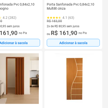
anfonada Pvc 0,84x2,10
Porta Sanfonada Pvc 0,84x2,10
 mogno
Multilit cinza
4.2 (282)
4.1 (63)
90
R$ 183,00
80,95 sem juros
2x de R$ 80,95 sem juros
R$ 80,95 sem juros
161,90
2 vez de R$ 80,95 sem juros
R$ 161,90
no Pix
no Pix
ou
Adicionar à sacola
Adicionar à sacola