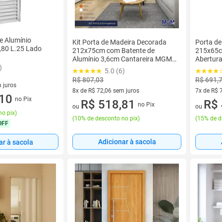
e Alumínio
Kit Porta de Madeira Decorada
Porta d
0,80 L.25 Lado
212x75cm com Batente de
215x65c
Alumínio 3,6cm Cantareira MGM
Abertur
Branco
)
5.0 (6)
R$ 807,03
R$ 691,
 juros
8x de R$ 72,06 sem juros
7x de R$ 
sem juros
,10
no Pix
8 vez de R$ 72,06 sem juros
R$ 518,81
7 vez de 
R$ 
no Pix
ou
ou
no pix
)
(
10% de desconto no pix
)
(
15% de d
OFF
Adicionar à sacola
ar à sacola