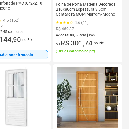
anfonada PVC 0,72x2,10
Folha de Porta Madeira Decorada
 Mogno
210x80cm Espessura 3,5cm
Cantareira MGM Marrom/Mogno
4.6 (162)
4.6 (11)
35
R$ 469,37
72,45 sem juros
4x de R$ 83,82 sem juros
R$ 72,45 sem juros
144,90
no Pix
4 vez de R$ 83,82 sem juros
R$ 301,74
no Pix
ou
(
10% de desconto no pix
)
Adicionar à sacola