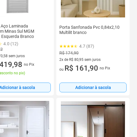
e Aço Laminada
Porta Sanfonada Pvc 0,84x2,10
m Minas Sul MGM
Multilit branco
a Esquerda Branco
4.0 (12)
4.7 (87)
72
R$ 174,90
70,58 sem juros
2x de R$ 80,95 sem juros
R$ 70,58 sem juros
419,98
no Pix
2 vez de R$ 80,95 sem juros
R$ 161,90
no Pix
ou
esconto no pix
)
Adicionar à sacola
Adicionar à sacola