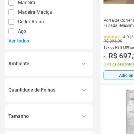
Madeira
Madeira Maciça
Porta de Correr
Cedro Arana
Frisada Belissi
Aço
4.0 (3
Ver todos
R$ 891,90
10x de R$ 81,09 s
10 vez de R$ 81,09
R$ 697
ou
Ambiente
(
14% de desconto 
Adicion
Interno
Entrada da Casa
Quantidade de Folhas
Interna
1
Quarto, Sala, Cozinha, Banheiro,
Entrada, Área de Serviço, Lavabo
1 Folha
Entrada da Casa / Varanda /
Tamanho
Divisão de Ambientes / Salas /
2
Cozinhas
92cm X 210cm
4 Folhas