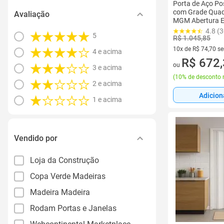
Porta de Aço P
com Grade Quad
Avaliação
MGM Abertura E
4.8 (3
5
R$ 1.045,85
10x de R$ 74,70 s
4 e acima
10 vez de R$ 74,70
R$ 672
ou
3 e acima
(
10% de desconto 
2 e acima
Adicion
1 e acima
Vendido por
Loja da Construção
Copa Verde Madeiras
Madeira Madeira
Rodam Portas e Janelas