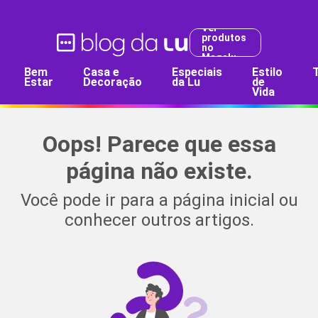
Ver
produtos
no
Magalu
Bem
Casa e
Especiais
Estilo
T
Estar
Decoração
da Lu
de
Vida
Oops! Parece que essa
página não existe.
Você pode ir para a página inicial ou
conhecer outros artigos.