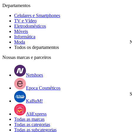
Departamentos
Celulares e Smartphones
TV e Vídeo
Eletrodomésticos
Móveis
Informática
Moda
N
Todos os departamentos
Nossas marcas e parceiros
Netshoes
Epoca Cosméticos
S
KaBuM!
AliExpress
Todas as marcas
Todas as categorias
Todas as subcategorias