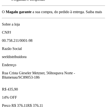
O
Magalu garante
a sua compra, do pedido à entrega.
Saiba mais
Sobre a loja
CNPJ
00.758.211/0001-98
Razão Social
seeldistribuidora
Endereço
Rua Crista Gieseler Metzner, 56
Itoupava Norte -
Blumenau/SC
89053-186
R$ 435,90
14% OFF
Preço R$ 376,11
R$
376
,
11