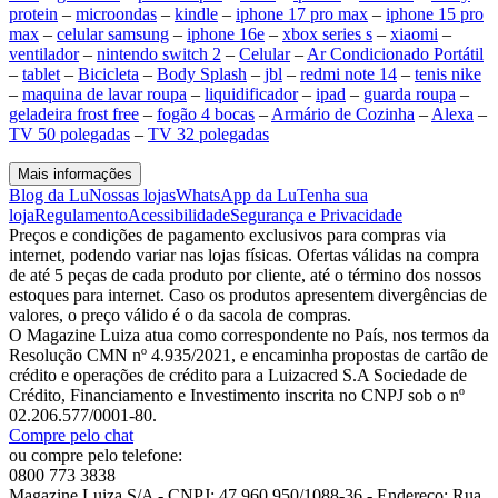
protein
–
microondas
–
kindle
–
iphone 17 pro max
–
iphone 15 pro
max
–
celular samsung
–
iphone 16e
–
xbox series s
–
xiaomi
–
ventilador
–
nintendo switch 2
–
Celular
–
Ar Condicionado Portátil
–
tablet
–
Bicicleta
–
Body Splash
–
jbl
–
redmi note 14
–
tenis nike
–
maquina de lavar roupa
–
liquidificador
–
ipad
–
guarda roupa
–
geladeira frost free
–
fogão 4 bocas
–
Armário de Cozinha
–
Alexa
–
TV 50 polegadas
–
TV 32 polegadas
Mais informações
Blog da Lu
Nossas lojas
WhatsApp da Lu
Tenha sua
loja
Regulamento
Acessibilidade
Segurança e Privacidade
Preços e condições de pagamento exclusivos para compras via
internet, podendo variar nas lojas físicas. Ofertas válidas na compra
de até 5 peças de cada produto por cliente, até o término dos nossos
estoques para internet. Caso os produtos apresentem divergências de
valores, o preço válido é o da sacola de compras.
O Magazine Luiza atua como correspondente no País, nos termos da
Resolução CMN nº 4.935/2021, e encaminha propostas de cartão de
crédito e operações de crédito para a Luizacred S.A Sociedade de
Crédito, Financiamento e Investimento inscrita no CNPJ sob o nº
02.206.577/0001-80.
Compre pelo chat
ou compre pelo telefone:
0800 773 3838
Magazine Luiza S/A - CNPJ: 47.960.950/1088-36 - Endereço: Rua