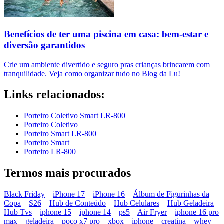
Benefícios de ter uma piscina em casa: bem-estar e
diversão garantidos
Crie um ambiente divertido e seguro pras crianças brincarem com
tranquilidade. Veja como organizar tudo no Blog da Lu!
Links relacionados:
Porteiro Coletivo Smart LR-800
Porteiro Coletivo
Porteiro Smart LR-800
Porteiro Smart
Porteiro LR-800
Termos mais procurados
Black Friday
–
iPhone 17
–
iPhone 16
–
Álbum de Figurinhas da
Copa
–
S26
–
Hub de Conteúdo
–
Hub Celulares
–
Hub Geladeira
–
Hub Tvs
–
iphone 15
–
iphone 14
–
ps5
–
Air Fryer
–
iphone 16 pro
max
–
geladeira
–
poco x7 pro
–
xbox
–
iphone
–
creatina
–
whey