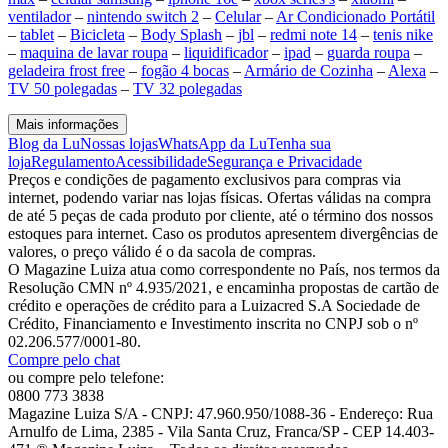
ventilador
–
nintendo switch 2
–
Celular
–
Ar Condicionado Portátil
–
tablet
–
Bicicleta
–
Body Splash
–
jbl
–
redmi note 14
–
tenis nike
–
maquina de lavar roupa
–
liquidificador
–
ipad
–
guarda roupa
–
geladeira frost free
–
fogão 4 bocas
–
Armário de Cozinha
–
Alexa
–
TV 50 polegadas
–
TV 32 polegadas
Mais informações
Blog da Lu
Nossas lojas
WhatsApp da Lu
Tenha sua
loja
Regulamento
Acessibilidade
Segurança e Privacidade
Preços e condições de pagamento exclusivos para compras via
internet, podendo variar nas lojas físicas. Ofertas válidas na compra
de até 5 peças de cada produto por cliente, até o término dos nossos
estoques para internet. Caso os produtos apresentem divergências de
valores, o preço válido é o da sacola de compras.
O Magazine Luiza atua como correspondente no País, nos termos da
Resolução CMN nº 4.935/2021, e encaminha propostas de cartão de
crédito e operações de crédito para a Luizacred S.A Sociedade de
Crédito, Financiamento e Investimento inscrita no CNPJ sob o nº
02.206.577/0001-80.
Compre pelo chat
ou compre pelo telefone:
0800 773 3838
Magazine Luiza S/A - CNPJ: 47.960.950/1088-36 - Endereço: Rua
Arnulfo de Lima, 2385 - Vila Santa Cruz, Franca/SP - CEP 14.403-