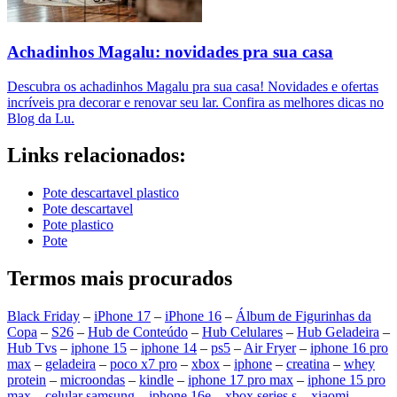
Achadinhos Magalu: novidades pra sua casa
Descubra os achadinhos Magalu pra sua casa! Novidades e ofertas
incríveis pra decorar e renovar seu lar. Confira as melhores dicas no
Blog da Lu.
Links relacionados:
Pote descartavel plastico
Pote descartavel
Pote plastico
Pote
Termos mais procurados
Black Friday
–
iPhone 17
–
iPhone 16
–
Álbum de Figurinhas da
Copa
–
S26
–
Hub de Conteúdo
–
Hub Celulares
–
Hub Geladeira
–
Hub Tvs
–
iphone 15
–
iphone 14
–
ps5
–
Air Fryer
–
iphone 16 pro
max
–
geladeira
–
poco x7 pro
–
xbox
–
iphone
–
creatina
–
whey
protein
–
microondas
–
kindle
–
iphone 17 pro max
–
iphone 15 pro
max
–
celular samsung
–
iphone 16e
–
xbox series s
–
xiaomi
–