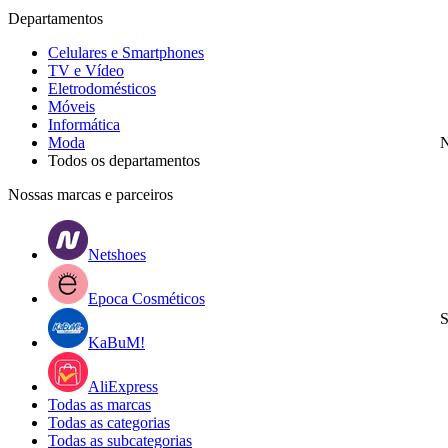
Departamentos
Celulares e Smartphones
TV e Vídeo
Eletrodomésticos
Móveis
Informática
Moda
N
Todos os departamentos
Nossas marcas e parceiros
Netshoes
Epoca Cosméticos
S
KaBuM!
AliExpress
Todas as marcas
Todas as categorias
Todas as subcategorias