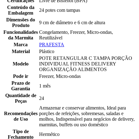
Certificações
Livre de Bisfenol (BPA)
Conteúdo da
24 potes com tampas
Embalagem
Dimensões do
9 cm de diâmetro e 6 cm de altura
Produto
Funcionalidades
Congelamento, Freezer, Micro-ondas,
da Marmita
Reutilizável
Marca
PRAFESTA
Material
Plástico
POTE RETANGULAR C TAMPA PORÇÃO
Modelo
INDIVIDUAL FITNESS DELIVERY
ORGANIZAÇÃO ALIMENTOS
Pode ir
Freezer, Micro-ondas
Prazo de
1 mês
Garantia
Quantidade de
24
Peças
Armazenar e conservar alimentos, Ideal para
Recomendações
porções de refeições, sobremesas, saladas e
de Uso
molhos, Indispensável para negócios de delivery,
marmitas, buffets ou uso doméstico
Tipo de
Hermético
Fechamento