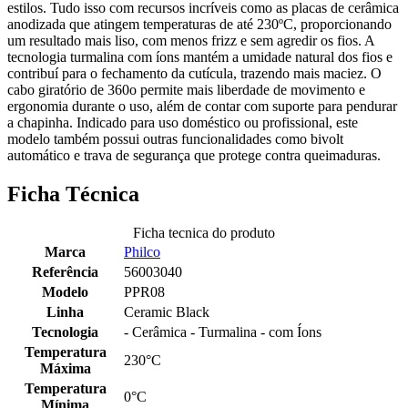
estilos. Tudo isso com recursos incríveis como as placas de cerâmica
anodizada que atingem temperaturas de até 230ºC, proporcionando
um resultado mais liso, com menos frizz e sem agredir os fios. A
tecnologia turmalina com íons mantém a umidade natural dos fios e
contribuí para o fechamento da cutícula, trazendo mais maciez. O
cabo giratório de 360o permite mais liberdade de movimento e
ergonomia durante o uso, além de contar com suporte para pendurar
a chapinha. Indicado para uso doméstico ou profissional, este
modelo também possui outras funcionalidades como bivolt
automático e trava de segurança que protege contra queimaduras.
Ficha Técnica
Ficha tecnica do produto
Marca
Philco
Referência
56003040
Modelo
PPR08
Linha
Ceramic Black
Tecnologia
- Cerâmica - Turmalina - com Íons
Temperatura
230°C
Máxima
Temperatura
0°C
Mínima