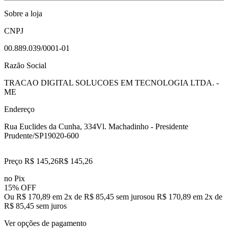
Sobre a loja
CNPJ
00.889.039/0001-01
Razão Social
TRACAO DIGITAL SOLUCOES EM TECNOLOGIA LTDA. -
ME
Endereço
Rua Euclides da Cunha, 334
Vl. Machadinho - Presidente
Prudente/SP
19020-600
Preço R$ 145,26
R$
145
,
26
no Pix
15% OFF
Ou R$ 170,89 em 2x de R$ 85,45 sem juros
ou
R$ 170,89
em
2
x de
R$ 85,45
sem juros
Ver opções de pagamento