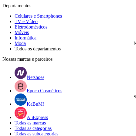
Departamentos
Celulares e Smartphones
TV e Vídeo
Eletrodomésticos
Móveis
Informática
Moda
N
Todos os departamentos
Nossas marcas e parceiros
Netshoes
Epoca Cosméticos
S
KaBuM!
AliExpress
Todas as marcas
Todas as categorias
Todas as subcategorias