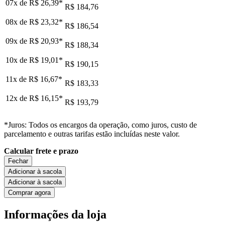
07x de
R$ 26,39
*
R$ 184,76
08x de
R$ 23,32
*
R$ 186,54
09x de
R$ 20,93
*
R$ 188,34
10x de
R$ 19,01
*
R$ 190,15
11x de
R$ 16,67
*
R$ 183,33
12x de
R$ 16,15
*
R$ 193,79
*Juros: Todos os encargos da operação, como juros, custo de
parcelamento e outras tarifas estão incluídas neste valor.
Calcular frete e prazo
Fechar
Adicionar à sacola
Adicionar à sacola
Comprar agora
Informações da loja