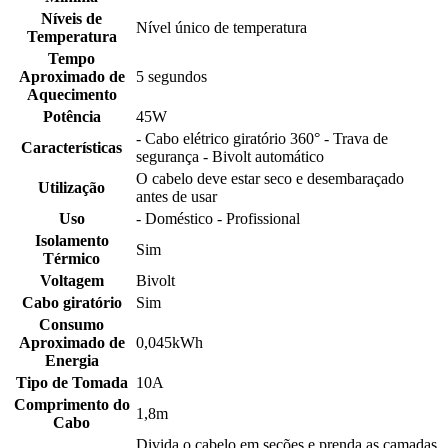
Níveis de
Nível único de temperatura
Temperatura
Tempo
Aproximado de
5 segundos
Aquecimento
Potência
45W
- Cabo elétrico giratório 360° - Trava de
Características
segurança - Bivolt automático
O cabelo deve estar seco e desembaraçado
Utilização
antes de usar
Uso
- Doméstico - Profissional
Isolamento
Sim
Térmico
Voltagem
Bivolt
Cabo giratório
Sim
Consumo
Aproximado de
0,045kWh
Energia
Tipo de Tomada
10A
Comprimento do
1,8m
Cabo
Divida o cabelo em seções e prenda as camadas