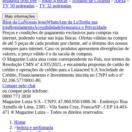
geladeira frost free
–
fogão 4 bocas
–
Armário de Cozinha
–
Alexa
–
TV 50 polegadas
–
TV 32 polegadas
Mais informações
Blog da Lu
Nossas lojas
WhatsApp da Lu
Tenha sua
loja
Regulamento
Acessibilidade
Segurança e Privacidade
Preços e condições de pagamento exclusivos para compras via
internet, podendo variar nas lojas físicas. Ofertas válidas na compra
de até 5 peças de cada produto por cliente, até o término dos nossos
estoques para internet. Caso os produtos apresentem divergências de
valores, o preço válido é o da sacola de compras.
O Magazine Luiza atua como correspondente no País, nos termos da
Resolução CMN nº 4.935/2021, e encaminha propostas de cartão de
crédito e operações de crédito para a Luizacred S.A Sociedade de
Crédito, Financiamento e Investimento inscrita no CNPJ sob o nº
02.206.577/0001-80.
Compre pelo chat
ou compre pelo telefone:
0800 773 3838
Magazine Luiza S/A - CNPJ: 47.960.950/1088-36 - Endereço: Rua
Arnulfo de Lima, 2385 - Vila Santa Cruz, Franca/SP - CEP 14.403-
471 ® Magazine Luiza – Todos os direitos reservados.
Home
>
beleza e perfumaria