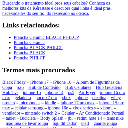
Buscando o tratamento ideal pros seus cabelos? Conheça os
melhores kits da Kérastase e descubra qual linha é ideal pras
necessidades do seu fio, do ressecado ao oleoso.
Links relacionados:
Prancha Ceramic BLACK PHILCP
Prancha Ceramic
Prancha BLACK PHILCP
Prancha BLACK
Prancha PHILCP
Termos mais procurados
Black Friday
–
iPhone 17
–
iPhone 16
–
Álbum de Figurinhas da
Copa
–
S26
–
Hub de Conteúdo
–
Hub Celulares
–
Hub Geladeira
–
Hub Tvs
–
iphone 15
–
iphone 14
–
ps5
–
Air Fryer
–
iphone 16 pro
max
–
geladeira
–
poco x7 pro
–
xbox
–
iphone
–
creatina
–
whey
protein
–
microondas
–
kindle
–
iphone 17 pro max
–
iphone 15 pro
max
–
celular samsung
–
iphone 16e
–
xbox series s
–
xiaomi
–
ventilador
–
nintendo switch 2
–
Celular
–
Ar Condicionado Portátil
–
tablet
–
Bicicleta
–
Body Splash
–
jbl
–
redmi note 14
–
tenis nike
–
maquina de lavar roupa
–
liquidificador
–
ipad
–
guarda roupa
–