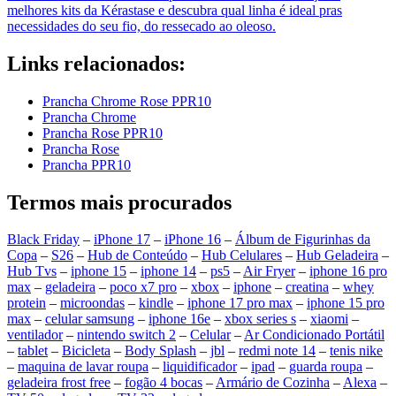
melhores kits da Kérastase e descubra qual linha é ideal pras
necessidades do seu fio, do ressecado ao oleoso.
Links relacionados:
Prancha Chrome Rose PPR10
Prancha Chrome
Prancha Rose PPR10
Prancha Rose
Prancha PPR10
Termos mais procurados
Black Friday
–
iPhone 17
–
iPhone 16
–
Álbum de Figurinhas da
Copa
–
S26
–
Hub de Conteúdo
–
Hub Celulares
–
Hub Geladeira
–
Hub Tvs
–
iphone 15
–
iphone 14
–
ps5
–
Air Fryer
–
iphone 16 pro
max
–
geladeira
–
poco x7 pro
–
xbox
–
iphone
–
creatina
–
whey
protein
–
microondas
–
kindle
–
iphone 17 pro max
–
iphone 15 pro
max
–
celular samsung
–
iphone 16e
–
xbox series s
–
xiaomi
–
ventilador
–
nintendo switch 2
–
Celular
–
Ar Condicionado Portátil
–
tablet
–
Bicicleta
–
Body Splash
–
jbl
–
redmi note 14
–
tenis nike
–
maquina de lavar roupa
–
liquidificador
–
ipad
–
guarda roupa
–
geladeira frost free
–
fogão 4 bocas
–
Armário de Cozinha
–
Alexa
–