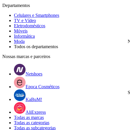
Departamentos
Celulares e Smartphones
TV e Vídeo
Eletrodomésticos
Móveis
Informática
Moda
N
Todos os departamentos
Nossas marcas e parceiros
Netshoes
Epoca Cosméticos
S
KaBuM!
AliExpress
Todas as marcas
Todas as categorias
Todas as subcategorias