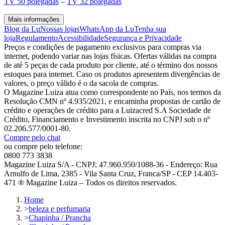
TV 50 polegadas
–
TV 32 polegadas
Mais informações
Blog da Lu
Nossas lojas
WhatsApp da Lu
Tenha sua
loja
Regulamento
Acessibilidade
Segurança e Privacidade
Preços e condições de pagamento exclusivos para compras via
internet, podendo variar nas lojas físicas. Ofertas válidas na compra
de até 5 peças de cada produto por cliente, até o término dos nossos
estoques para internet. Caso os produtos apresentem divergências de
valores, o preço válido é o da sacola de compras.
O Magazine Luiza atua como correspondente no País, nos termos da
Resolução CMN nº 4.935/2021, e encaminha propostas de cartão de
crédito e operações de crédito para a Luizacred S.A Sociedade de
Crédito, Financiamento e Investimento inscrita no CNPJ sob o nº
02.206.577/0001-80.
Compre pelo chat
ou compre pelo telefone:
0800 773 3838
Magazine Luiza S/A - CNPJ: 47.960.950/1088-36 - Endereço: Rua
Arnulfo de Lima, 2385 - Vila Santa Cruz, Franca/SP - CEP 14.403-
471 ® Magazine Luiza – Todos os direitos reservados.
Home
>
beleza e perfumaria
>
Chapinha / Prancha