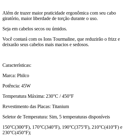
Além de trazer maior praticidade ergonômica com seu cabo
giratório, maior liberdade de torção durante o uso.
Seja em cabelos secos ou úmidos.
Você contará com os Ions Tourmaline, que reduzirão o frizz e
deixarão seus cabelos mais macios e sedosos.
Características:
Marca: Philco
Potência: 45W
Temperatura Máxima: 230°C / 450°F
Revestimento das Placas: Titanium
Seletor de Temperatura: Sim, 5 temperaturas disponíveis
150°C(300°F), 170°C(340°F), 190°C(375°F), 210°C(410°F) e
230°C(450°F);