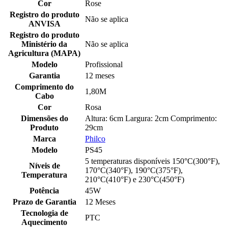
Cor
Rose
Registro do produto
Não se aplica
ANVISA
Registro do produto
Ministério da
Não se aplica
Agricultura (MAPA)
Modelo
Profissional
Garantia
12 meses
Comprimento do
1,80M
Cabo
Cor
Rosa
Dimensões do
Altura: 6cm Largura: 2cm Comprimento:
Produto
29cm
Marca
Philco
Modelo
PS45
5 temperaturas disponíveis 150°C(300°F),
Níveis de
170°C(340°F), 190°C(375°F),
Temperatura
210°C(410°F) e 230°C(450°F)
Potência
45W
Prazo de Garantia
12 Meses
Tecnologia de
PTC
Aquecimento