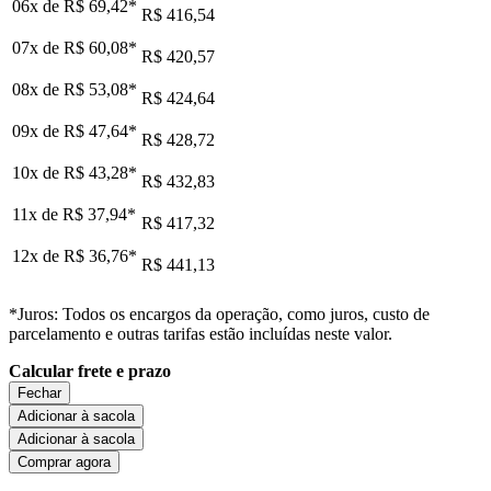
06x de
R$ 69,42
*
R$ 416,54
07x de
R$ 60,08
*
R$ 420,57
08x de
R$ 53,08
*
R$ 424,64
09x de
R$ 47,64
*
R$ 428,72
10x de
R$ 43,28
*
R$ 432,83
11x de
R$ 37,94
*
R$ 417,32
12x de
R$ 36,76
*
R$ 441,13
*Juros: Todos os encargos da operação, como juros, custo de
parcelamento e outras tarifas estão incluídas neste valor.
Calcular frete e prazo
Fechar
Adicionar à sacola
Adicionar à sacola
Comprar agora