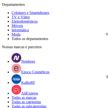
Departamentos
Celulares e Smartphones
TV e Vídeo
Eletrodomésticos
Móveis
Informática
Moda
N
Todos os departamentos
Nossas marcas e parceiros
Netshoes
Epoca Cosméticos
S
KaBuM!
AliExpress
Todas as marcas
Todas as categorias
Todas as subcategorias