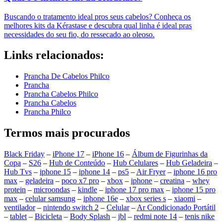
Buscando o tratamento ideal pros seus cabelos? Conheça os
melhores kits da Kérastase e descubra qual linha é ideal pras
necessidades do seu fio, do ressecado ao oleoso.
Links relacionados:
Prancha De Cabelos Philco
Prancha
Prancha Cabelos Philco
Prancha Cabelos
Prancha Philco
Termos mais procurados
Black Friday
–
iPhone 17
–
iPhone 16
–
Álbum de Figurinhas da
Copa
–
S26
–
Hub de Conteúdo
–
Hub Celulares
–
Hub Geladeira
–
Hub Tvs
–
iphone 15
–
iphone 14
–
ps5
–
Air Fryer
–
iphone 16 pro
max
–
geladeira
–
poco x7 pro
–
xbox
–
iphone
–
creatina
–
whey
protein
–
microondas
–
kindle
–
iphone 17 pro max
–
iphone 15 pro
max
–
celular samsung
–
iphone 16e
–
xbox series s
–
xiaomi
–
ventilador
–
nintendo switch 2
–
Celular
–
Ar Condicionado Portátil
–
tablet
–
Bicicleta
–
Body Splash
–
jbl
–
redmi note 14
–
tenis nike