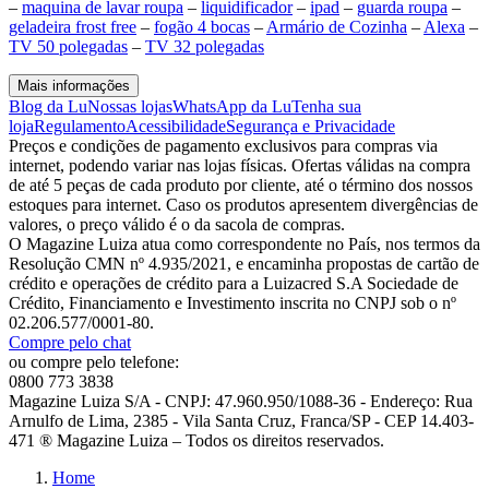
–
maquina de lavar roupa
–
liquidificador
–
ipad
–
guarda roupa
–
geladeira frost free
–
fogão 4 bocas
–
Armário de Cozinha
–
Alexa
–
TV 50 polegadas
–
TV 32 polegadas
Mais informações
Blog da Lu
Nossas lojas
WhatsApp da Lu
Tenha sua
loja
Regulamento
Acessibilidade
Segurança e Privacidade
Preços e condições de pagamento exclusivos para compras via
internet, podendo variar nas lojas físicas. Ofertas válidas na compra
de até 5 peças de cada produto por cliente, até o término dos nossos
estoques para internet. Caso os produtos apresentem divergências de
valores, o preço válido é o da sacola de compras.
O Magazine Luiza atua como correspondente no País, nos termos da
Resolução CMN nº 4.935/2021, e encaminha propostas de cartão de
crédito e operações de crédito para a Luizacred S.A Sociedade de
Crédito, Financiamento e Investimento inscrita no CNPJ sob o nº
02.206.577/0001-80.
Compre pelo chat
ou compre pelo telefone:
0800 773 3838
Magazine Luiza S/A - CNPJ: 47.960.950/1088-36 - Endereço: Rua
Arnulfo de Lima, 2385 - Vila Santa Cruz, Franca/SP - CEP 14.403-
471 ® Magazine Luiza – Todos os direitos reservados.
Home