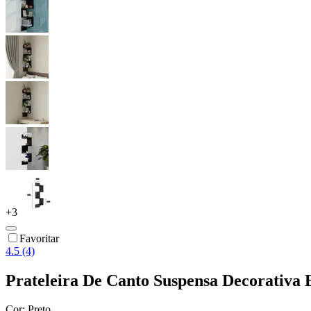
+
3
Favoritar
4.5 (4)
Prateleira De Canto Suspensa Decorativa E
Cor:
Preto