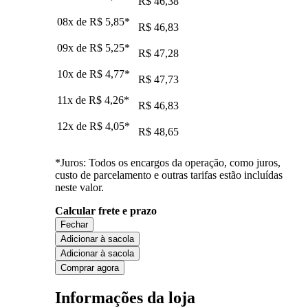
R$ 46,38
08x de
R$ 5,85
*
R$ 46,83
09x de
R$ 5,25
*
R$ 47,28
10x de
R$ 4,77
*
R$ 47,73
11x de
R$ 4,26
*
R$ 46,83
12x de
R$ 4,05
*
R$ 48,65
*Juros: Todos os encargos da operação, como juros,
custo de parcelamento e outras tarifas estão incluídas
neste valor.
Calcular frete e prazo
Fechar
Adicionar à sacola
Adicionar à sacola
Comprar agora
Informações da loja