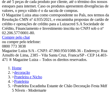
de até 5 peças de cada produto por cliente, até o término dos nossos
estoques para internet. Caso os produtos apresentem divergências de
valores, o preço válido é o da sacola de compras.
O Magazine Luiza atua como correspondente no País, nos termos da
Resolução CMN nº 4.935/2021, e encaminha propostas de cartão de
crédito e operações de crédito para a Luizacred S.A Sociedade de
Crédito, Financiamento e Investimento inscrita no CNPJ sob o nº
02.206.577/0001-80.
Compre pelo chat
ou compre pelo telefone:
0800 773 3838
Magazine Luiza S/A - CNPJ: 47.960.950/1088-36 - Endereço: Rua
Arnulfo de Lima, 2385 - Vila Santa Cruz, Franca/SP - CEP 14.403-
471 ® Magazine Luiza – Todos os direitos reservados.
Home
>
decoração
>
Prateleira e Nicho
>
Prateleira
>
Prateleira Escadinha Estante de Chão Decoração Festa Mdf
5 Níveis - Modernarte