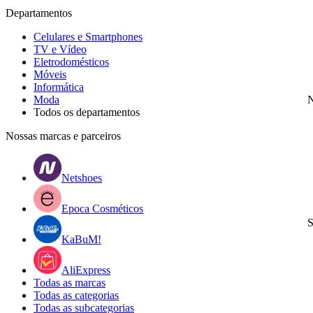
Departamentos
Celulares e Smartphones
TV e Vídeo
Eletrodomésticos
Móveis
Informática
Moda
N
Todos os departamentos
Nossas marcas e parceiros
Netshoes
Epoca Cosméticos
S
KaBuM!
AliExpress
Todas as marcas
Todas as categorias
Todas as subcategorias