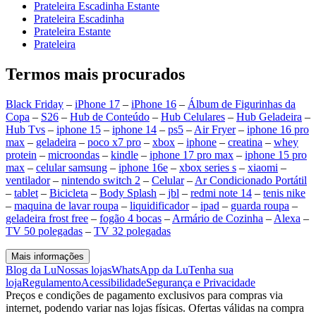
Prateleira Escadinha Estante
Prateleira Escadinha
Prateleira Estante
Prateleira
Termos mais procurados
Black Friday
–
iPhone 17
–
iPhone 16
–
Álbum de Figurinhas da
Copa
–
S26
–
Hub de Conteúdo
–
Hub Celulares
–
Hub Geladeira
–
Hub Tvs
–
iphone 15
–
iphone 14
–
ps5
–
Air Fryer
–
iphone 16 pro
max
–
geladeira
–
poco x7 pro
–
xbox
–
iphone
–
creatina
–
whey
protein
–
microondas
–
kindle
–
iphone 17 pro max
–
iphone 15 pro
max
–
celular samsung
–
iphone 16e
–
xbox series s
–
xiaomi
–
ventilador
–
nintendo switch 2
–
Celular
–
Ar Condicionado Portátil
–
tablet
–
Bicicleta
–
Body Splash
–
jbl
–
redmi note 14
–
tenis nike
–
maquina de lavar roupa
–
liquidificador
–
ipad
–
guarda roupa
–
geladeira frost free
–
fogão 4 bocas
–
Armário de Cozinha
–
Alexa
–
TV 50 polegadas
–
TV 32 polegadas
Mais informações
Blog da Lu
Nossas lojas
WhatsApp da Lu
Tenha sua
loja
Regulamento
Acessibilidade
Segurança e Privacidade
Preços e condições de pagamento exclusivos para compras via
internet, podendo variar nas lojas físicas. Ofertas válidas na compra