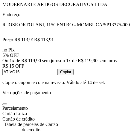
MODERNARTE ARTIGOS DECORATIVOS LTDA
Endereço
R JOSE ORTOLANI, 115
CENTRO - MOMBUCA/SP
13375-000
Preço R$ 113,91
R$
113
,
91
no Pix
5% OFF
Ou 1x de R$ 119,90 sem juros
ou
1
x de
R$ 119,90
sem juros
R$ 15 OFF
Copiar
Copie o cupom e cole na revisão. Válido até
14 de set
.
Ver opções de pagamento
Parcelamento
Cartão Luiza
Cartão de crédito
Tabela de parcelas de Cartão
de crédito