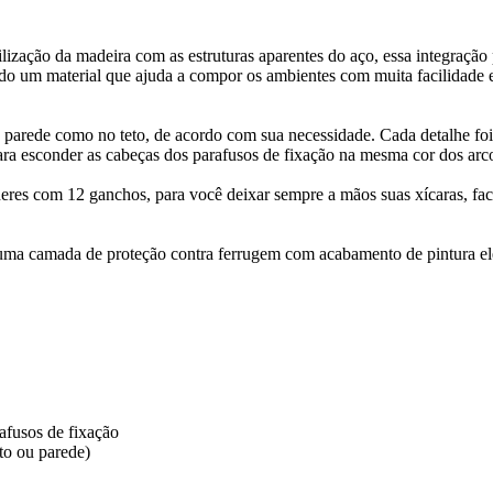
tilização da madeira com as estruturas aparentes do aço, essa integração
ndo um material que ajuda a compor os ambientes com muita facilidade e
na parede como no teto, de acordo com sua necessidade. Cada detalhe fo
ara esconder as cabeças dos parafusos de fixação na mesma cor dos arc
eres com 12 ganchos, para você deixar sempre a mãos suas xícaras, fac
m uma camada de proteção contra ferrugem com acabamento de pintura ele
afusos de fixação
to ou parede)