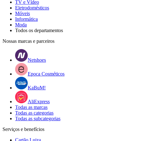
TV e Vídeo
Eletrodomésticos
Móveis
Informática
Moda
Todos os departamentos
Nossas marcas e parceiros
Netshoes
Epoca Cosméticos
KaBuM!
AliExpress
Todas as marcas
Todas as categorias
Todas as subcategorias
Serviços e benefícios
Cartão Luiza