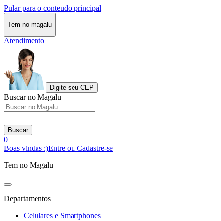
Pular para o conteudo principal
Tem no magalu
Atendimento
Digite seu CEP
Buscar no Magalu
Buscar
0
Boas vindas :)
Entre ou Cadastre-se
Tem no Magalu
Departamentos
Celulares e Smartphones