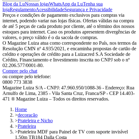
Blog da Lu
Nossas lojas
WhatsApp da Lu
Tenha sua
loja
Regulamento
Acessibilidade
Segurança e Privacidade
Preços e condições de pagamento exclusivos para compras via
internet, podendo variar nas lojas físicas. Ofertas válidas na compra
de até 5 peças de cada produto por cliente, até o término dos nossos
estoques para internet. Caso os produtos apresentem divergências de
valores, o preço válido é o da sacola de compras.
O Magazine Luiza atua como correspondente no País, nos termos da
Resolução CMN nº 4.935/2021, e encaminha propostas de cartão de
crédito e operações de crédito para a Luizacred S.A Sociedade de
Crédito, Financiamento e Investimento inscrita no CNPJ sob o nº
02.206.577/0001-80.
Compre pelo chat
ou compre pelo telefone:
0800 773 3838
Magazine Luiza S/A - CNPJ: 47.960.950/1088-36 - Endereço: Rua
Arnulfo de Lima, 2385 - Vila Santa Cruz, Franca/SP - CEP 14.403-
471 ® Magazine Luiza – Todos os direitos reservados.
Home
>
decoração
>
Prateleira e Nicho
>
Prateleira
>
Prateleira MDF para Painel de TV com suporte invisível
1,50m TB184 Dalla Costa