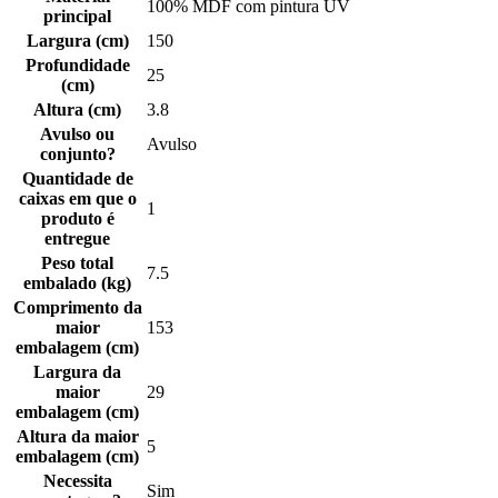
100% MDF com pintura UV
principal
Largura (cm)
150
Profundidade
25
(cm)
Altura (cm)
3.8
Avulso ou
Avulso
conjunto?
Quantidade de
caixas em que o
1
produto é
entregue
Peso total
7.5
embalado (kg)
Comprimento da
maior
153
embalagem (cm)
Largura da
maior
29
embalagem (cm)
Altura da maior
5
embalagem (cm)
Necessita
Sim