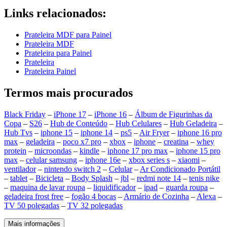
Links relacionados:
Prateleira MDF para Painel
Prateleira MDF
Prateleira para Painel
Prateleira
Prateleira Painel
Termos mais procurados
Black Friday
–
iPhone 17
–
iPhone 16
–
Álbum de Figurinhas da
Copa
–
S26
–
Hub de Conteúdo
–
Hub Celulares
–
Hub Geladeira
–
Hub Tvs
–
iphone 15
–
iphone 14
–
ps5
–
Air Fryer
–
iphone 16 pro
max
–
geladeira
–
poco x7 pro
–
xbox
–
iphone
–
creatina
–
whey
protein
–
microondas
–
kindle
–
iphone 17 pro max
–
iphone 15 pro
max
–
celular samsung
–
iphone 16e
–
xbox series s
–
xiaomi
–
ventilador
–
nintendo switch 2
–
Celular
–
Ar Condicionado Portátil
–
tablet
–
Bicicleta
–
Body Splash
–
jbl
–
redmi note 14
–
tenis nike
–
maquina de lavar roupa
–
liquidificador
–
ipad
–
guarda roupa
–
geladeira frost free
–
fogão 4 bocas
–
Armário de Cozinha
–
Alexa
–
TV 50 polegadas
–
TV 32 polegadas
Mais informações