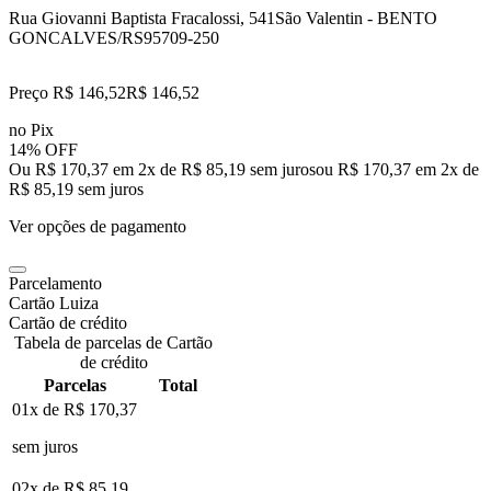
Rua Giovanni Baptista Fracalossi, 541
São Valentin - BENTO
GONCALVES/RS
95709-250
Preço R$ 146,52
R$
146
,
52
no Pix
14% OFF
Ou R$ 170,37 em 2x de R$ 85,19 sem juros
ou
R$ 170,37
em
2
x de
R$ 85,19
sem juros
Ver opções de pagamento
Parcelamento
Cartão Luiza
Cartão de crédito
Tabela de parcelas de Cartão
de crédito
Parcelas
Total
01x de
R$ 170,37
sem juros
02x de
R$ 85,19