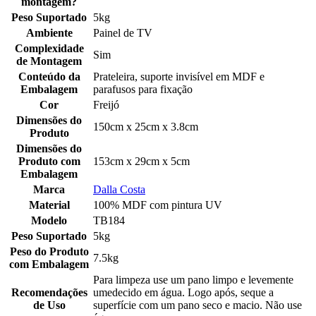
montagem?
Peso Suportado
5kg
Ambiente
Painel de TV
Complexidade
Sim
de Montagem
Conteúdo da
Prateleira, suporte invisível em MDF e
Embalagem
parafusos para fixação
Cor
Freijó
Dimensões do
150cm x 25cm x 3.8cm
Produto
Dimensões do
Produto com
153cm x 29cm x 5cm
Embalagem
Marca
Dalla Costa
Material
100% MDF com pintura UV
Modelo
TB184
Peso Suportado
5kg
Peso do Produto
7.5kg
com Embalagem
Para limpeza use um pano limpo e levemente
Recomendações
umedecido em água. Logo após, seque a
de Uso
superfície com um pano seco e macio. Não use