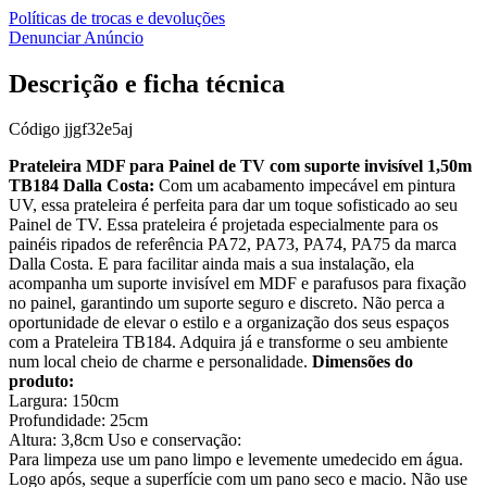
Políticas de trocas e devoluções
Denunciar Anúncio
Descrição e ficha técnica
Código
jjgf32e5aj
Prateleira MDF para Painel de TV com suporte invisível 1,50m
TB184 Dalla Costa:
Com um acabamento impecável em pintura
UV, essa prateleira é perfeita para dar um toque sofisticado ao seu
Painel de TV. Essa prateleira é projetada especialmente para os
painéis ripados de referência PA72, PA73, PA74, PA75 da marca
Dalla Costa. E para facilitar ainda mais a sua instalação, ela
acompanha um suporte invisível em MDF e parafusos para fixação
no painel, garantindo um suporte seguro e discreto. Não perca a
oportunidade de elevar o estilo e a organização dos seus espaços
com a Prateleira TB184. Adquira já e transforme o seu ambiente
num local cheio de charme e personalidade.
Dimensões do
produto:
Largura: 150cm
Profundidade: 25cm
Altura: 3,8cm Uso e conservação:
Para limpeza use um pano limpo e levemente umedecido em água.
Logo após, seque a superfície com um pano seco e macio. Não use