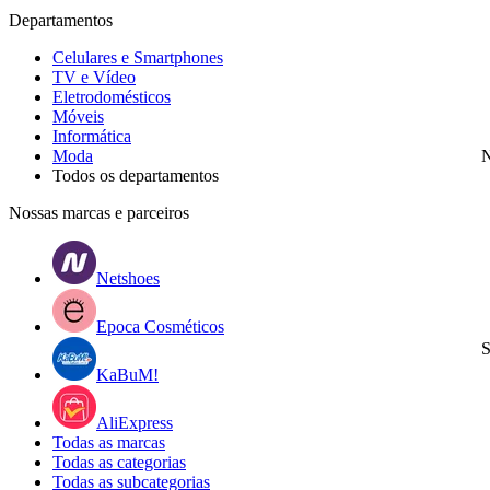
Departamentos
Celulares e Smartphones
TV e Vídeo
Eletrodomésticos
Móveis
Informática
Moda
N
Todos os departamentos
Nossas marcas e parceiros
Netshoes
Epoca Cosméticos
S
KaBuM!
AliExpress
Todas as marcas
Todas as categorias
Todas as subcategorias