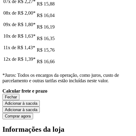
07x de
R$ 2,27
*
R$ 15,88
08x de
R$ 2,00
*
R$ 16,04
09x de
R$ 1,80
*
R$ 16,19
10x de
R$ 1,63
*
R$ 16,35
11x de
R$ 1,43
*
R$ 15,76
12x de
R$ 1,39
*
R$ 16,66
*Juros: Todos os encargos da operação, como juros, custo de
parcelamento e outras tarifas estão incluídas neste valor.
Calcular frete e prazo
Fechar
Adicionar à sacola
Adicionar à sacola
Comprar agora
Informações da loja