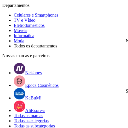
Departamentos
Celulares e Smartphones
TV e Vídeo
Eletrodomésticos
Móveis
Informática
Moda
N
Todos os departamentos
Nossas marcas e parceiros
Netshoes
Epoca Cosméticos
S
KaBuM!
AliExpress
Todas as marcas
Todas as categorias
Todas as subcategorias