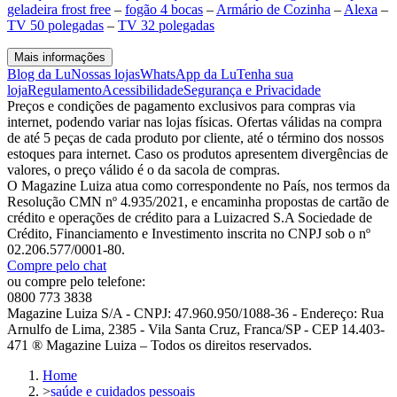
geladeira frost free
–
fogão 4 bocas
–
Armário de Cozinha
–
Alexa
–
TV 50 polegadas
–
TV 32 polegadas
Mais informações
Blog da Lu
Nossas lojas
WhatsApp da Lu
Tenha sua
loja
Regulamento
Acessibilidade
Segurança e Privacidade
Preços e condições de pagamento exclusivos para compras via
internet, podendo variar nas lojas físicas. Ofertas válidas na compra
de até 5 peças de cada produto por cliente, até o término dos nossos
estoques para internet. Caso os produtos apresentem divergências de
valores, o preço válido é o da sacola de compras.
O Magazine Luiza atua como correspondente no País, nos termos da
Resolução CMN nº 4.935/2021, e encaminha propostas de cartão de
crédito e operações de crédito para a Luizacred S.A Sociedade de
Crédito, Financiamento e Investimento inscrita no CNPJ sob o nº
02.206.577/0001-80.
Compre pelo chat
ou compre pelo telefone:
0800 773 3838
Magazine Luiza S/A - CNPJ: 47.960.950/1088-36 - Endereço: Rua
Arnulfo de Lima, 2385 - Vila Santa Cruz, Franca/SP - CEP 14.403-
471 ® Magazine Luiza – Todos os direitos reservados.
Home
>
saúde e cuidados pessoais