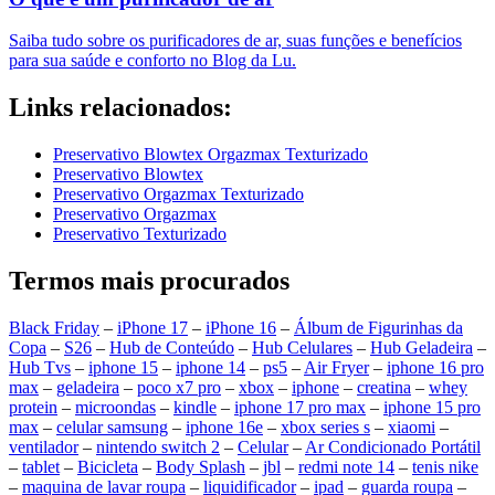
Saiba tudo sobre os purificadores de ar, suas funções e benefícios
para sua saúde e conforto no Blog da Lu.
Links relacionados:
Preservativo Blowtex Orgazmax Texturizado
Preservativo Blowtex
Preservativo Orgazmax Texturizado
Preservativo Orgazmax
Preservativo Texturizado
Termos mais procurados
Black Friday
–
iPhone 17
–
iPhone 16
–
Álbum de Figurinhas da
Copa
–
S26
–
Hub de Conteúdo
–
Hub Celulares
–
Hub Geladeira
–
Hub Tvs
–
iphone 15
–
iphone 14
–
ps5
–
Air Fryer
–
iphone 16 pro
max
–
geladeira
–
poco x7 pro
–
xbox
–
iphone
–
creatina
–
whey
protein
–
microondas
–
kindle
–
iphone 17 pro max
–
iphone 15 pro
max
–
celular samsung
–
iphone 16e
–
xbox series s
–
xiaomi
–
ventilador
–
nintendo switch 2
–
Celular
–
Ar Condicionado Portátil
–
tablet
–
Bicicleta
–
Body Splash
–
jbl
–
redmi note 14
–
tenis nike
–
maquina de lavar roupa
–
liquidificador
–
ipad
–
guarda roupa
–