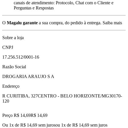
canais de atendimento: Protocolo, Chat com o Cliente e
Perguntas e Respostas
O
Magalu garante
a sua compra, do pedido à entrega.
Saiba mais
Sobre a loja
CNPJ
17.256.512/0001-16
Razão Social
DROGARIA ARAUJO S A
Endereço
R CURITIBA, 327
CENTRO - BELO HORIZONTE/MG
30170-
120
Preço R$ 14,69
R$
14
,
69
Ou 1x de R$ 14,69 sem juros
ou
1
x de
R$ 14,69
sem juros