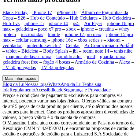
Black Friday
–
iPhone 17
–
iPhone 16
–
Álbum de Figurinhas da
Copa
–
S26
–
Hub de Conteúdo
–
Hub Celulares
–
Hub Geladeira
–
Hub Tvs
–
iphone 15
–
iphone 14
–
ps5
–
Air Fryer
–
iphone 16 pro
max
–
geladeira
–
poco x7 pro
–
xbox
–
iphone
–
creatina
–
whey
protein
–
microondas
–
kindle
–
iphone 17 pro max
–
iphone 15 pro
max
–
celular samsung
–
iphone 16e
–
xbox series s
–
xiaomi
–
ventilador
–
nintendo switch 2
–
Celular
–
Ar Condicionado Portátil
–
tablet
–
Bicicleta
–
Body Splash
–
jbl
–
redmi note 14
–
tenis nike
–
maquina de lavar roupa
–
liquidificador
–
ipad
–
guarda roupa
–
geladeira frost free
–
fogão 4 bocas
–
Armário de Cozinha
–
Alexa
–
TV 50 polegadas
–
TV 32 polegadas
Mais informações
Blog da Lu
Nossas lojas
WhatsApp da Lu
Tenha sua
loja
Regulamento
Acessibilidade
Segurança e Privacidade
Preços e condições de pagamento exclusivos para compras via
internet, podendo variar nas lojas físicas. Ofertas válidas na compra
de até 5 peças de cada produto por cliente, até o término dos nossos
estoques para internet. Caso os produtos apresentem divergências de
valores, o preço válido é o da sacola de compras.
O Magazine Luiza atua como correspondente no País, nos termos da
Resolução CMN nº 4.935/2021, e encaminha propostas de cartão de
crédito e operações de crédito para a Luizacred S.A Sociedade de