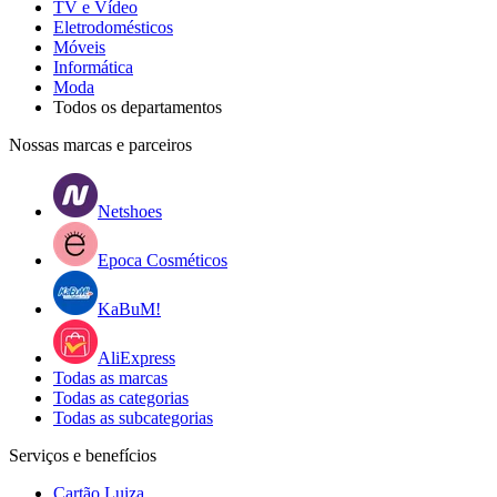
TV e Vídeo
Eletrodomésticos
Móveis
Informática
Moda
Todos os departamentos
Nossas marcas e parceiros
Netshoes
Epoca Cosméticos
KaBuM!
AliExpress
Todas as marcas
Todas as categorias
Todas as subcategorias
Serviços e benefícios
Cartão Luiza