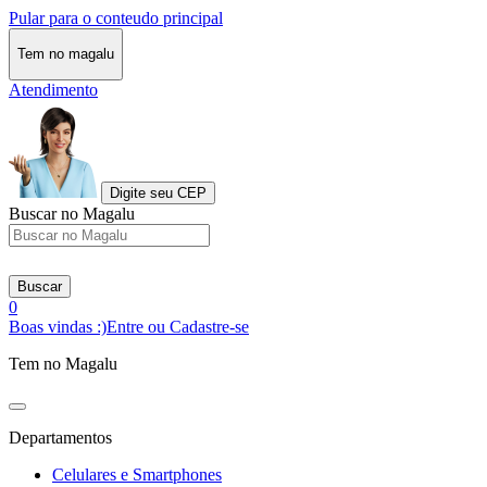
Pular para o conteudo principal
Tem no magalu
Atendimento
Digite seu CEP
Buscar no Magalu
Buscar
0
Boas vindas :)
Entre ou Cadastre-se
Tem no Magalu
Departamentos
Celulares e Smartphones