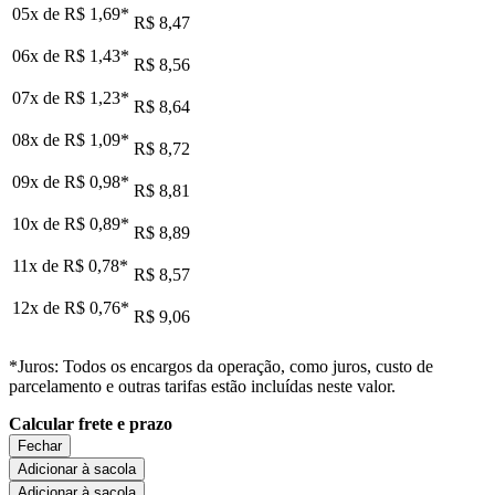
05x de
R$ 1,69
*
R$ 8,47
06x de
R$ 1,43
*
R$ 8,56
07x de
R$ 1,23
*
R$ 8,64
08x de
R$ 1,09
*
R$ 8,72
09x de
R$ 0,98
*
R$ 8,81
10x de
R$ 0,89
*
R$ 8,89
11x de
R$ 0,78
*
R$ 8,57
12x de
R$ 0,76
*
R$ 9,06
*Juros: Todos os encargos da operação, como juros, custo de
parcelamento e outras tarifas estão incluídas neste valor.
Calcular frete e prazo
Fechar
Adicionar à sacola
Adicionar à sacola