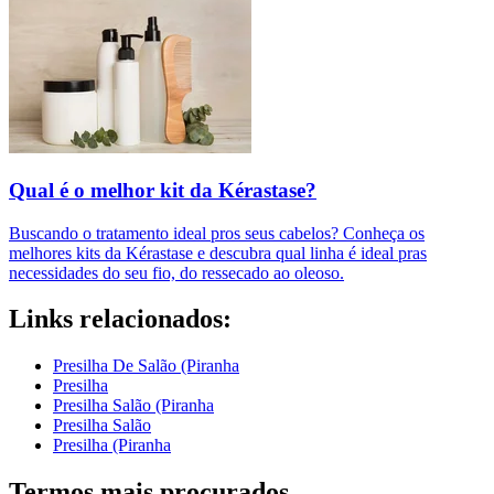
Qual é o melhor kit da Kérastase?
Buscando o tratamento ideal pros seus cabelos? Conheça os
melhores kits da Kérastase e descubra qual linha é ideal pras
necessidades do seu fio, do ressecado ao oleoso.
Links relacionados:
Presilha De Salão (Piranha
Presilha
Presilha Salão (Piranha
Presilha Salão
Presilha (Piranha
Termos mais procurados