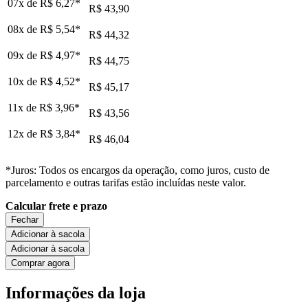
07x de
R$ 6,27
*
R$ 43,90
08x de
R$ 5,54
*
R$ 44,32
09x de
R$ 4,97
*
R$ 44,75
10x de
R$ 4,52
*
R$ 45,17
11x de
R$ 3,96
*
R$ 43,56
12x de
R$ 3,84
*
R$ 46,04
*Juros: Todos os encargos da operação, como juros, custo de
parcelamento e outras tarifas estão incluídas neste valor.
Calcular frete e prazo
Fechar
Adicionar à sacola
Adicionar à sacola
Comprar agora
Informações da loja