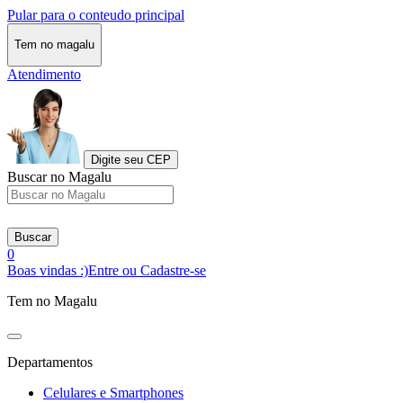
Pular para o conteudo principal
Tem no magalu
Atendimento
Digite seu CEP
Buscar no Magalu
Buscar
0
Boas vindas :)
Entre ou Cadastre-se
Tem no Magalu
Departamentos
Celulares e Smartphones