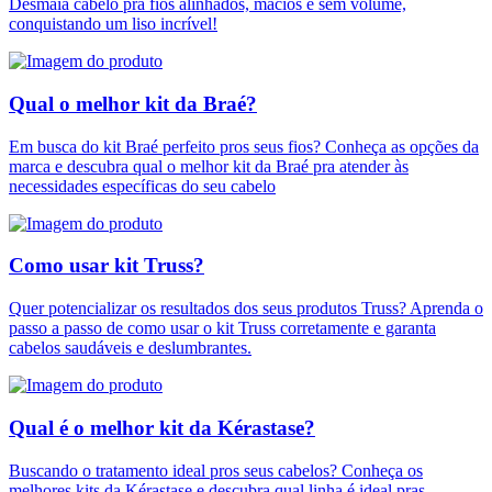
Desmaia cabelo pra fios alinhados, macios e sem volume,
conquistando um liso incrível!
Qual o melhor kit da Braé?
Em busca do kit Braé perfeito pros seus fios? Conheça as opções da
marca e descubra qual o melhor kit da Braé pra atender às
necessidades específicas do seu cabelo
Como usar kit Truss?
Quer potencializar os resultados dos seus produtos Truss? Aprenda o
passo a passo de como usar o kit Truss corretamente e garanta
cabelos saudáveis e deslumbrantes.
Qual é o melhor kit da Kérastase?
Buscando o tratamento ideal pros seus cabelos? Conheça os
melhores kits da Kérastase e descubra qual linha é ideal pras