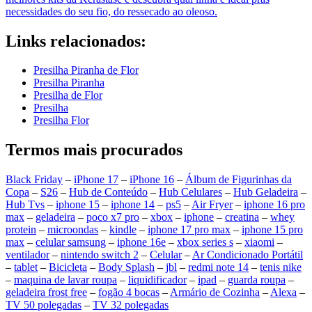
necessidades do seu fio, do ressecado ao oleoso.
Links relacionados:
Presilha Piranha de Flor
Presilha Piranha
Presilha de Flor
Presilha
Presilha Flor
Termos mais procurados
Black Friday
–
iPhone 17
–
iPhone 16
–
Álbum de Figurinhas da
Copa
–
S26
–
Hub de Conteúdo
–
Hub Celulares
–
Hub Geladeira
–
Hub Tvs
–
iphone 15
–
iphone 14
–
ps5
–
Air Fryer
–
iphone 16 pro
max
–
geladeira
–
poco x7 pro
–
xbox
–
iphone
–
creatina
–
whey
protein
–
microondas
–
kindle
–
iphone 17 pro max
–
iphone 15 pro
max
–
celular samsung
–
iphone 16e
–
xbox series s
–
xiaomi
–
ventilador
–
nintendo switch 2
–
Celular
–
Ar Condicionado Portátil
–
tablet
–
Bicicleta
–
Body Splash
–
jbl
–
redmi note 14
–
tenis nike
–
maquina de lavar roupa
–
liquidificador
–
ipad
–
guarda roupa
–
geladeira frost free
–
fogão 4 bocas
–
Armário de Cozinha
–
Alexa
–
TV 50 polegadas
–
TV 32 polegadas