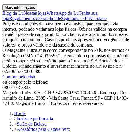
Mais informações
Blog da Lu
Nossas lojas
WhatsApp da Lu
Tenha sua
loja
Regulamento
Acessibilidade
Segurança e Privacidade
Preços e condições de pagamento exclusivos para compras via
internet, podendo variar nas lojas físicas. Ofertas válidas na compra
de até 5 peças de cada produto por cliente, até o término dos nossos
estoques para internet. Caso os produtos apresentem divergências de
valores, o preço válido é o da sacola de compras.
O Magazine Luiza atua como correspondente no País, nos termos da
Resolução CMN nº 4.935/2021, e encaminha propostas de cartão de
crédito e operações de crédito para a Luizacred S.A Sociedade de
Crédito, Financiamento e Investimento inscrita no CNPJ sob o nº
02.206.577/0001-80.
Compre pelo chat
ou compre pelo telefone:
0800 773 3838
Magazine Luiza S/A - CNPJ: 47.960.950/1088-36 - Endereço: Rua
Arnulfo de Lima, 2385 - Vila Santa Cruz, Franca/SP - CEP 14.403-
471 ® Magazine Luiza – Todos os direitos reservados.
Home
>
beleza e perfumaria
>
Salão de Beleza
>
Acessórios para Cabeleireiro