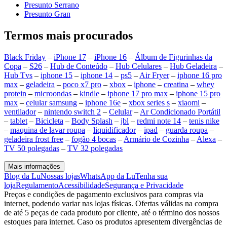
Presunto Serrano
Presunto Gran
Termos mais procurados
Black Friday
–
iPhone 17
–
iPhone 16
–
Álbum de Figurinhas da
Copa
–
S26
–
Hub de Conteúdo
–
Hub Celulares
–
Hub Geladeira
–
Hub Tvs
–
iphone 15
–
iphone 14
–
ps5
–
Air Fryer
–
iphone 16 pro
max
–
geladeira
–
poco x7 pro
–
xbox
–
iphone
–
creatina
–
whey
protein
–
microondas
–
kindle
–
iphone 17 pro max
–
iphone 15 pro
max
–
celular samsung
–
iphone 16e
–
xbox series s
–
xiaomi
–
ventilador
–
nintendo switch 2
–
Celular
–
Ar Condicionado Portátil
–
tablet
–
Bicicleta
–
Body Splash
–
jbl
–
redmi note 14
–
tenis nike
–
maquina de lavar roupa
–
liquidificador
–
ipad
–
guarda roupa
–
geladeira frost free
–
fogão 4 bocas
–
Armário de Cozinha
–
Alexa
–
TV 50 polegadas
–
TV 32 polegadas
Mais informações
Blog da Lu
Nossas lojas
WhatsApp da Lu
Tenha sua
loja
Regulamento
Acessibilidade
Segurança e Privacidade
Preços e condições de pagamento exclusivos para compras via
internet, podendo variar nas lojas físicas. Ofertas válidas na compra
de até 5 peças de cada produto por cliente, até o término dos nossos
estoques para internet. Caso os produtos apresentem divergências de