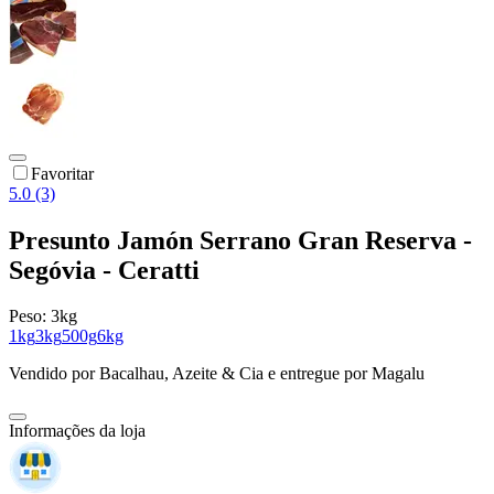
Favoritar
5.0 (3)
Presunto Jamón Serrano Gran Reserva -
Segóvia - Ceratti
Peso:
3kg
1kg
3kg
500g
6kg
Vendido por
Bacalhau, Azeite & Cia
e entregue por
Magalu
Informações da loja