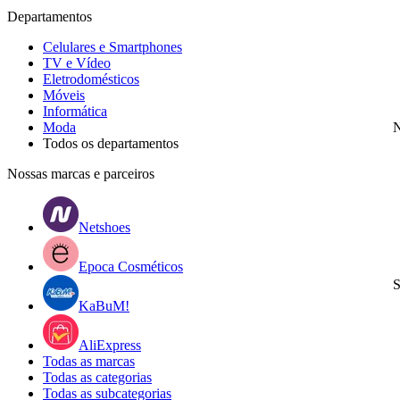
Departamentos
Celulares e Smartphones
TV e Vídeo
Eletrodomésticos
Móveis
Informática
Moda
N
Todos os departamentos
Nossas marcas e parceiros
Netshoes
Epoca Cosméticos
S
KaBuM!
AliExpress
Todas as marcas
Todas as categorias
Todas as subcategorias