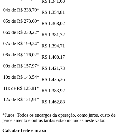
R$ 1.341,68
04x de
R$ 338,70
*
R$ 1.354,81
05x de
R$ 273,60
*
R$ 1.368,02
06x de
R$ 230,22
*
R$ 1.381,32
07x de
R$ 199,24
*
R$ 1.394,71
08x de
R$ 176,02
*
R$ 1.408,17
09x de
R$ 157,97
*
R$ 1.421,73
10x de
R$ 143,54
*
R$ 1.435,36
11x de
R$ 125,81
*
R$ 1.383,92
12x de
R$ 121,91
*
R$ 1.462,88
*Juros: Todos os encargos da operação, como juros, custo de
parcelamento e outras tarifas estão incluídas neste valor.
Calcular frete e prazo