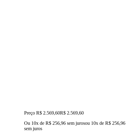
Preço R$ 2.569,60
R$
2.569
,
60
Ou 10x de R$ 256,96 sem juros
ou
10
x de
R$ 256,96
sem juros