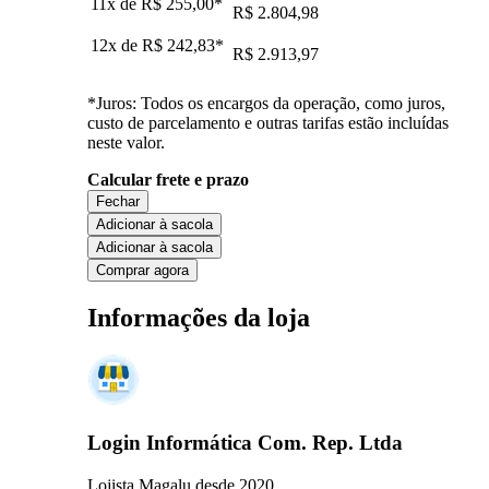
11x de
R$ 255,00
*
R$ 2.804,98
12x de
R$ 242,83
*
R$ 2.913,97
*Juros: Todos os encargos da operação, como juros,
custo de parcelamento e outras tarifas estão incluídas
neste valor.
Calcular frete e prazo
Fechar
Adicionar à sacola
Adicionar à sacola
Comprar agora
Informações da loja
Login Informática Com. Rep. Ltda
Lojista Magalu desde 2020