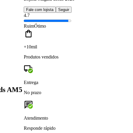
Fale com lojista
Seguir
4.7
Ruim
Ótimo
+10mil
Produtos vendidos
Entrega
ads AM5
No prazo
Atendimento
Responde rápido