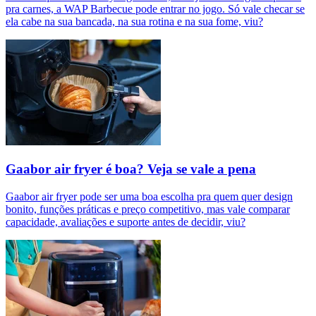
pra carnes, a WAP Barbecue pode entrar no jogo. Só vale checar se
ela cabe na sua bancada, na sua rotina e na sua fome, viu?
Gaabor air fryer é boa? Veja se vale a pena
Gaabor air fryer pode ser uma boa escolha pra quem quer design
bonito, funções práticas e preço competitivo, mas vale comparar
capacidade, avaliações e suporte antes de decidir, viu?