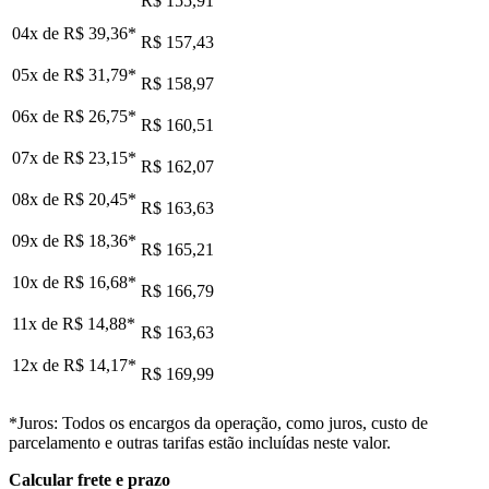
R$ 155,91
04x de
R$ 39,36
*
R$ 157,43
05x de
R$ 31,79
*
R$ 158,97
06x de
R$ 26,75
*
R$ 160,51
07x de
R$ 23,15
*
R$ 162,07
08x de
R$ 20,45
*
R$ 163,63
09x de
R$ 18,36
*
R$ 165,21
10x de
R$ 16,68
*
R$ 166,79
11x de
R$ 14,88
*
R$ 163,63
12x de
R$ 14,17
*
R$ 169,99
*Juros: Todos os encargos da operação, como juros, custo de
parcelamento e outras tarifas estão incluídas neste valor.
Calcular frete e prazo