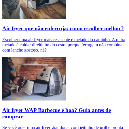
Air fryer que não enferruja: como escolher melhor?
Escolher uma air fryer mais resistente é metade do caminho. A outra
metade é cuidar direitinho do cesto, porque ferrugem não combina
com lanche gostoso, né?
Air fryer WAP Barbecue é boa? Guia antes de
comprar
Se você quer uma air fryer grandona, com jeitinho de grill e pronta