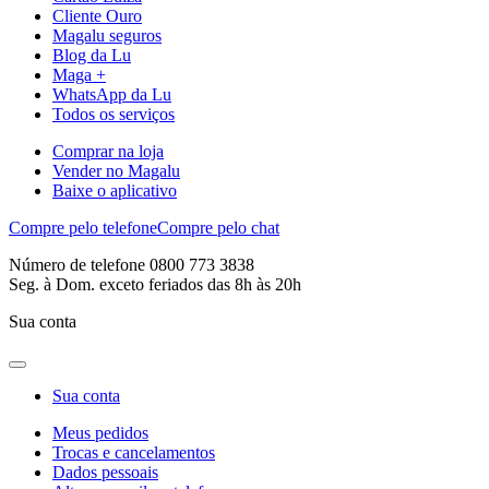
Cliente Ouro
Magalu seguros
Blog da Lu
Maga +
WhatsApp da Lu
Todos os serviços
Comprar na loja
Vender no Magalu
Baixe o aplicativo
Compre pelo telefone
Compre pelo chat
Número de telefone 0800 773 3838
Seg. à Dom. exceto feriados das 8h às 20h
Sua conta
Sua conta
Meus pedidos
Trocas e cancelamentos
Dados pessoais