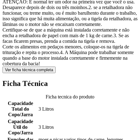
ATENÇÃO: É normal ter um odor na primeira vez que você o usa.
Desaparece depois de dois ou três moinhos.2. se a retalhadora não
funcionar, ou treme muito, ou é muito barulhento durante o trabalho,
isso significa que há muita alimentação, ou a tigela da retalhadora, as
lâminas ou o motor não se encaixam corretamente.
Certifique-se de que a máquina está instalada corretamente e não
encha a retalhadora de papel com mais de 1 kg de carne.3. Se as
facas ficarem presas, prenda a comida na tigela e remova.
Corte os alimentos em pedaços menores, coloque-os na tigela de
trituração e repita o processo.4. A Máquina pode trabalhar somente
quando a base do motor instalada corretamente e firmemente na
cobertura da bacia!
Ver ficha técnica completa
Ficha Técnica
Ficha tecnica do produto
Capacidade
Total do
3 Litros
Copo/Jarra
Capacidade
Útil do
3 Litros
Copo/Jarra
Funções das
moer e picar varios tipos de carne, legumes,