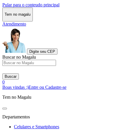
Pular para o conteudo principal
Tem no magalu
Atendimento
Digite seu CEP
Buscar no Magalu
Buscar
0
Boas vindas :)
Entre ou Cadastre-se
Tem no Magalu
Departamentos
Celulares e Smartphones