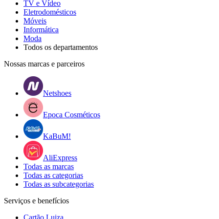
TV e Vídeo
Eletrodomésticos
Móveis
Informática
Moda
Todos os departamentos
Nossas marcas e parceiros
Netshoes
Epoca Cosméticos
KaBuM!
AliExpress
Todas as marcas
Todas as categorias
Todas as subcategorias
Serviços e benefícios
Cartão Luiza