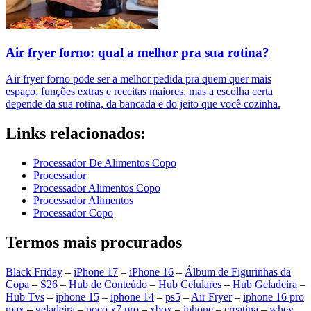
Air fryer forno: qual a melhor pra sua rotina?
Air fryer forno pode ser a melhor pedida pra quem quer mais
espaço, funções extras e receitas maiores, mas a escolha certa
depende da sua rotina, da bancada e do jeito que você cozinha.
Links relacionados:
Processador De Alimentos Copo
Processador
Processador Alimentos Copo
Processador Alimentos
Processador Copo
Termos mais procurados
Black Friday
–
iPhone 17
–
iPhone 16
–
Álbum de Figurinhas da
Copa
–
S26
–
Hub de Conteúdo
–
Hub Celulares
–
Hub Geladeira
–
Hub Tvs
–
iphone 15
–
iphone 14
–
ps5
–
Air Fryer
–
iphone 16 pro
max
–
geladeira
–
poco x7 pro
–
xbox
–
iphone
–
creatina
–
whey