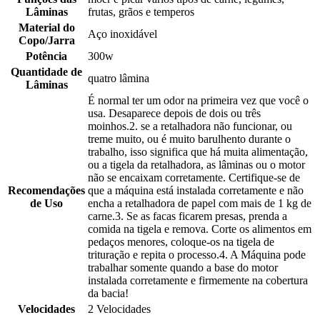
Lâminas
frutas, grãos e temperos
Material do
Aço inoxidável
Copo/Jarra
Potência
300w
Quantidade de
quatro lâmina
Lâminas
É normal ter um odor na primeira vez que você o
usa. Desaparece depois de dois ou três
moinhos.2. se a retalhadora não funcionar, ou
treme muito, ou é muito barulhento durante o
trabalho, isso significa que há muita alimentação,
ou a tigela da retalhadora, as lâminas ou o motor
não se encaixam corretamente. Certifique-se de
Recomendações
que a máquina está instalada corretamente e não
de Uso
encha a retalhadora de papel com mais de 1 kg de
carne.3. Se as facas ficarem presas, prenda a
comida na tigela e remova. Corte os alimentos em
pedaços menores, coloque-os na tigela de
trituração e repita o processo.4. A Máquina pode
trabalhar somente quando a base do motor
instalada corretamente e firmemente na cobertura
da bacia!
Velocidades
2 Velocidades