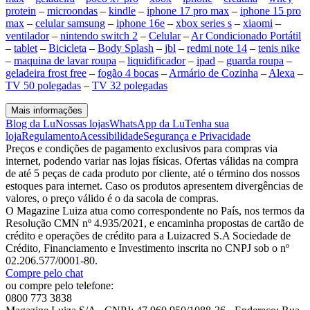
protein
–
microondas
–
kindle
–
iphone 17 pro max
–
iphone 15 pro
max
–
celular samsung
–
iphone 16e
–
xbox series s
–
xiaomi
–
ventilador
–
nintendo switch 2
–
Celular
–
Ar Condicionado Portátil
–
tablet
–
Bicicleta
–
Body Splash
–
jbl
–
redmi note 14
–
tenis nike
–
maquina de lavar roupa
–
liquidificador
–
ipad
–
guarda roupa
–
geladeira frost free
–
fogão 4 bocas
–
Armário de Cozinha
–
Alexa
–
TV 50 polegadas
–
TV 32 polegadas
Mais informações
Blog da Lu
Nossas lojas
WhatsApp da Lu
Tenha sua
loja
Regulamento
Acessibilidade
Segurança e Privacidade
Preços e condições de pagamento exclusivos para compras via
internet, podendo variar nas lojas físicas. Ofertas válidas na compra
de até 5 peças de cada produto por cliente, até o término dos nossos
estoques para internet. Caso os produtos apresentem divergências de
valores, o preço válido é o da sacola de compras.
O Magazine Luiza atua como correspondente no País, nos termos da
Resolução CMN nº 4.935/2021, e encaminha propostas de cartão de
crédito e operações de crédito para a Luizacred S.A Sociedade de
Crédito, Financiamento e Investimento inscrita no CNPJ sob o nº
02.206.577/0001-80.
Compre pelo chat
ou compre pelo telefone:
0800 773 3838