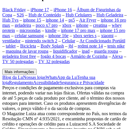
Black Friday
–
iPhone 17
–
iPhone 16
–
Álbum de Figurinhas da
Copa
–
S26
–
Hub de Conteúdo
–
Hub Celulares
–
Hub Geladeira
–
Hub Tvs
–
iphone 15
–
iphone 14
–
ps5
–
Air Fryer
–
iphone 16 pro
max
–
geladeira
–
poco x7 pro
–
xbox
–
iphone
–
creatina
–
whey
protein
–
microondas
–
kindle
–
iphone 17 pro max
–
iphone 15 pro
max
–
celular samsung
–
iphone 16e
–
xbox series s
–
xiaomi
–
ventilador
–
nintendo switch 2
–
Celular
–
Ar Condicionado Portátil
–
tablet
–
Bicicleta
–
Body Splash
–
jbl
–
redmi note 14
–
tenis nike
–
maquina de lavar roupa
–
liquidificador
–
ipad
–
guarda roupa
–
geladeira frost free
–
fogão 4 bocas
–
Armário de Cozinha
–
Alexa
–
TV 50 polegadas
–
TV 32 polegadas
Mais informações
Blog da Lu
Nossas lojas
WhatsApp da Lu
Tenha sua
loja
Regulamento
Acessibilidade
Segurança e Privacidade
Preços e condições de pagamento exclusivos para compras via
internet, podendo variar nas lojas físicas. Ofertas válidas na compra
de até 5 peças de cada produto por cliente, até o término dos nossos
estoques para internet. Caso os produtos apresentem divergências de
valores, o preço válido é o da sacola de compras.
O Magazine Luiza atua como correspondente no País, nos termos da
Resolução CMN nº 4.935/2021, e encaminha propostas de cartão de
crédito e operações de crédito para a Luizacred S.A Sociedade de