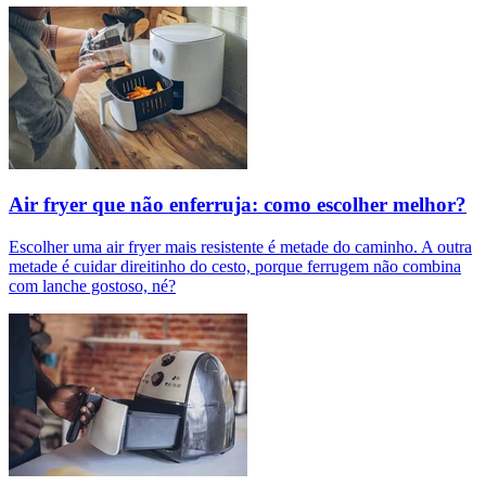
Air fryer que não enferruja: como escolher melhor?
Escolher uma air fryer mais resistente é metade do caminho. A outra
metade é cuidar direitinho do cesto, porque ferrugem não combina
com lanche gostoso, né?