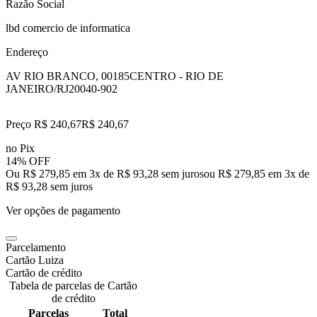
Razão Social
lbd comercio de informatica
Endereço
AV RIO BRANCO, 00185
CENTRO - RIO DE
JANEIRO/RJ
20040-902
Preço R$ 240,67
R$
240
,
67
no Pix
14% OFF
Ou R$ 279,85 em 3x de R$ 93,28 sem juros
ou
R$ 279,85
em
3
x de
R$ 93,28
sem juros
Ver opções de pagamento
Parcelamento
Cartão Luiza
Cartão de crédito
Tabela de parcelas de Cartão
de crédito
Parcelas
Total