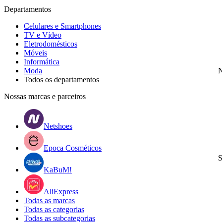
Departamentos
Celulares e Smartphones
TV e Vídeo
Eletrodomésticos
Móveis
Informática
Moda
N
Todos os departamentos
Nossas marcas e parceiros
Netshoes
Epoca Cosméticos
S
KaBuM!
AliExpress
Todas as marcas
Todas as categorias
Todas as subcategorias