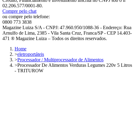
Crédito, Financiamento e Investimento inscrita no CNPJ sob o nº
02.206.577/0001-80.
Compre pelo chat
ou compre pelo telefone:
0800 773 3838
Magazine Luiza S/A - CNPJ: 47.960.950/1088-36 - Endereço: Rua
Arnulfo de Lima, 2385 - Vila Santa Cruz, Franca/SP - CEP 14.403-
471 ® Magazine Luiza – Todos os direitos reservados.
Home
>
eletroportáteis
>
Processador / Multiprocessador de Alimentos
>
Processador De Alimentos Verduras Legumes 220v 5 Litros
- TRITUROW