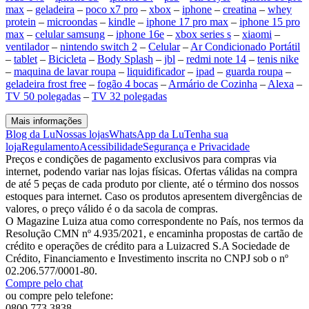
max
–
geladeira
–
poco x7 pro
–
xbox
–
iphone
–
creatina
–
whey
protein
–
microondas
–
kindle
–
iphone 17 pro max
–
iphone 15 pro
max
–
celular samsung
–
iphone 16e
–
xbox series s
–
xiaomi
–
ventilador
–
nintendo switch 2
–
Celular
–
Ar Condicionado Portátil
–
tablet
–
Bicicleta
–
Body Splash
–
jbl
–
redmi note 14
–
tenis nike
–
maquina de lavar roupa
–
liquidificador
–
ipad
–
guarda roupa
–
geladeira frost free
–
fogão 4 bocas
–
Armário de Cozinha
–
Alexa
–
TV 50 polegadas
–
TV 32 polegadas
Mais informações
Blog da Lu
Nossas lojas
WhatsApp da Lu
Tenha sua
loja
Regulamento
Acessibilidade
Segurança e Privacidade
Preços e condições de pagamento exclusivos para compras via
internet, podendo variar nas lojas físicas. Ofertas válidas na compra
de até 5 peças de cada produto por cliente, até o término dos nossos
estoques para internet. Caso os produtos apresentem divergências de
valores, o preço válido é o da sacola de compras.
O Magazine Luiza atua como correspondente no País, nos termos da
Resolução CMN nº 4.935/2021, e encaminha propostas de cartão de
crédito e operações de crédito para a Luizacred S.A Sociedade de
Crédito, Financiamento e Investimento inscrita no CNPJ sob o nº
02.206.577/0001-80.
Compre pelo chat
ou compre pelo telefone:
0800 773 3838