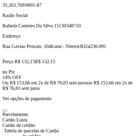
35.263.769/0001-87
Razão Social
Rafaela Carneiro Da Silva 15130348710
Endereço
Rua Gaviao Peixoto, 104
Icarai - Niteroi/RJ
24230-091
Preço R$ 132,15
R$
132
,
15
no Pix
14% OFF
Ou R$ 153,66 em 2x de R$ 76,83 sem juros
ou
R$ 153,66
em
2
x de
R$ 76,83
sem juros
Ver opções de pagamento
Parcelamento
Cartão Luiza
Cartão de crédito
Tabela de parcelas de Cartão