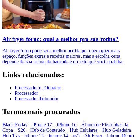
Air fryer forno: qual a melhor pra sua rotina?
Air fryer forno pode ser a melhor pedida pra quem quer mais
espaço, funções extras e receitas maiores, mas a escolha certa
depende da sua rotina, da bancada e do jeito que você cozinha.
Links relacionados:
Processador e Triturador
Processador
Processador Triturador
Termos mais procurados
Black Friday
–
iPhone 17
–
iPhone 16
–
Álbum de Figurinhas da
Copa
–
S26
–
Hub de Conteúdo
–
Hub Celulares
–
Hub Geladeira
–
Hub Tvs
–
iphone 15
–
iphone 14
–
ps5
–
Air Fryer
–
iphone 16 pro