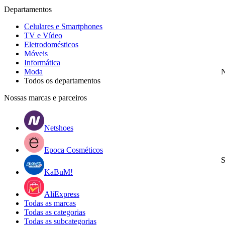
Departamentos
Celulares e Smartphones
TV e Vídeo
Eletrodomésticos
Móveis
Informática
Moda
N
Todos os departamentos
Nossas marcas e parceiros
Netshoes
Epoca Cosméticos
S
KaBuM!
AliExpress
Todas as marcas
Todas as categorias
Todas as subcategorias