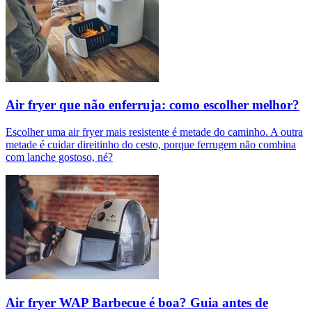
Air fryer que não enferruja: como escolher melhor?
Escolher uma air fryer mais resistente é metade do caminho. A outra
metade é cuidar direitinho do cesto, porque ferrugem não combina
com lanche gostoso, né?
Air fryer WAP Barbecue é boa? Guia antes de