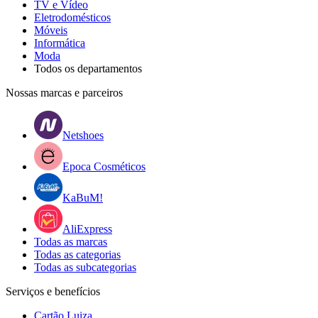
TV e Vídeo
Eletrodomésticos
Móveis
Informática
Moda
Todos os departamentos
Nossas marcas e parceiros
Netshoes
Epoca Cosméticos
KaBuM!
AliExpress
Todas as marcas
Todas as categorias
Todas as subcategorias
Serviços e benefícios
Cartão Luiza