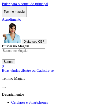
Pular para o conteudo principal
Tem no magalu
Atendimento
Digite seu CEP
Buscar no Magalu
Buscar
0
Boas vindas :)
Entre ou Cadastre-se
Tem no Magalu
Departamentos
Celulares e Smartphones