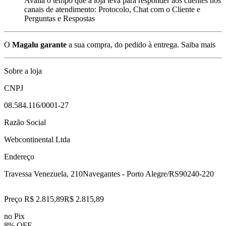
Avalia o tempo que a loja leva para responder aos clientes nos
canais de atendimento: Protocolo, Chat com o Cliente e
Perguntas e Respostas
O
Magalu garante
a sua compra, do pedido à entrega.
Saiba mais
Sobre a loja
CNPJ
08.584.116/0001-27
Razão Social
Webcontinental Ltda
Endereço
Travessa Venezuela, 210
Navegantes - Porto Alegre/RS
90240-220
Preço R$ 2.815,89
R$
2.815
,
89
no Pix
8% OFF