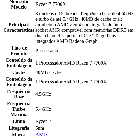
Nome do
Ryzen 7 7700X
Modelo
8 núcleos e 16 threads; frequência base de 4.5GHz
e turbo de até 5.4GHz; 40MB de cache total;
Principais
arquitetura AMD Zen 4 em litografia de 5nm;
Características
socket AM5; compatível com memórias DDR5 em
dual channel; suporte a PCIe 5.0; gráficos
integrados AMD Radeon Graph.
Tipo de
Processador
Produto
Conteúdo da
1 Processador AMD Ryzen 7 7700X
Embalagem
Cache
40MB Cache
Conteúdo da
1 Processador AMD Ryzen 7 7700X
Embalagem
Frequência
4.5GHz
Base
Frequência
Turbo
5.4GHz
Máxima
Linha
Ryzen 7
Litografia
5nm
Marca
AMD