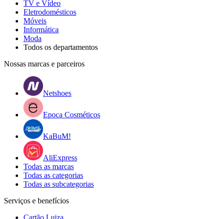
TV e Vídeo
Eletrodomésticos
Móveis
Informática
Moda
Todos os departamentos
Nossas marcas e parceiros
Netshoes
Epoca Cosméticos
KaBuM!
AliExpress
Todas as marcas
Todas as categorias
Todas as subcategorias
Serviços e benefícios
Cartão Luiza