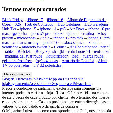
Termos mais procurados
Black Friday
–
iPhone 17
–
iPhone 16
–
Álbum de Figurinhas da
Copa
–
S26
–
Hub de Conteúdo
–
Hub Celulares
–
Hub Geladeira
–
Hub Tvs
–
iphone 15
–
iphone 14
–
ps5
–
Air Fryer
–
iphone 16 pro
max
–
geladeira
–
poco x7 pro
–
xbox
–
iphone
–
creatina
–
whey
protein
–
microondas
–
kindle
–
iphone 17 pro max
–
iphone 15 pro
max
–
celular samsung
–
iphone 16e
–
xbox series s
–
xiaomi
–
ventilador
–
nintendo switch 2
–
Celular
–
Ar Condicionado Portátil
–
tablet
–
Bicicleta
–
Body Splash
–
jbl
–
redmi note 14
–
tenis nike
–
maquina de lavar roupa
–
liquidificador
–
ipad
–
guarda roupa
–
geladeira frost free
–
fogão 4 bocas
–
Armário de Cozinha
–
Alexa
–
TV 50 polegadas
–
TV 32 polegadas
Mais informações
Blog da Lu
Nossas lojas
WhatsApp da Lu
Tenha sua
loja
Regulamento
Acessibilidade
Segurança e Privacidade
Preços e condições de pagamento exclusivos para compras via
internet, podendo variar nas lojas físicas. Ofertas válidas na compra
de até 5 peças de cada produto por cliente, até o término dos nossos
estoques para internet. Caso os produtos apresentem divergências de
valores, o preço válido é o da sacola de compras.
O Magazine Luiza atua como correspondente no País, nos termos da