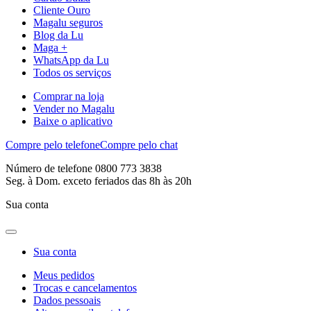
Cliente Ouro
Magalu seguros
Blog da Lu
Maga +
WhatsApp da Lu
Todos os serviços
Comprar na loja
Vender no Magalu
Baixe o aplicativo
Compre pelo telefone
Compre pelo chat
Número de telefone 0800 773 3838
Seg. à Dom. exceto feriados das 8h às 20h
Sua conta
Sua conta
Meus pedidos
Trocas e cancelamentos
Dados pessoais