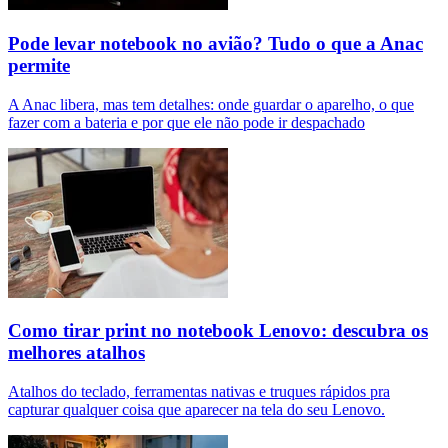
Pode levar notebook no avião? Tudo o que a Anac
permite
A Anac libera, mas tem detalhes: onde guardar o aparelho, o que
fazer com a bateria e por que ele não pode ir despachado
Como tirar print no notebook Lenovo: descubra os
melhores atalhos
Atalhos do teclado, ferramentas nativas e truques rápidos pra
capturar qualquer coisa que aparecer na tela do seu Lenovo.