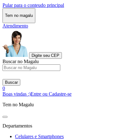
Pular para o conteudo principal
Tem no magalu
Atendimento
Digite seu CEP
Buscar no Magalu
Buscar
0
Boas vindas :)
Entre ou Cadastre-se
Tem no Magalu
Departamentos
Celulares e Smartphones