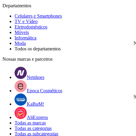
Departamentos
Celulares e Smartphones
TV e Vídeo
Eletrodomésticos
Móveis
Informática
Moda
N
Todos os departamentos
Nossas marcas e parceiros
Netshoes
Epoca Cosméticos
S
KaBuM!
AliExpress
Todas as marcas
Todas as categorias
Todas as subcategorias