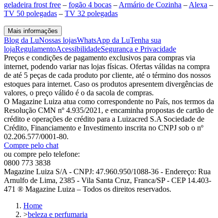
geladeira frost free
–
fogão 4 bocas
–
Armário de Cozinha
–
Alexa
–
TV 50 polegadas
–
TV 32 polegadas
Mais informações
Blog da Lu
Nossas lojas
WhatsApp da Lu
Tenha sua
loja
Regulamento
Acessibilidade
Segurança e Privacidade
Preços e condições de pagamento exclusivos para compras via
internet, podendo variar nas lojas físicas. Ofertas válidas na compra
de até 5 peças de cada produto por cliente, até o término dos nossos
estoques para internet. Caso os produtos apresentem divergências de
valores, o preço válido é o da sacola de compras.
O Magazine Luiza atua como correspondente no País, nos termos da
Resolução CMN nº 4.935/2021, e encaminha propostas de cartão de
crédito e operações de crédito para a Luizacred S.A Sociedade de
Crédito, Financiamento e Investimento inscrita no CNPJ sob o nº
02.206.577/0001-80.
Compre pelo chat
ou compre pelo telefone:
0800 773 3838
Magazine Luiza S/A - CNPJ: 47.960.950/1088-36 - Endereço: Rua
Arnulfo de Lima, 2385 - Vila Santa Cruz, Franca/SP - CEP 14.403-
471 ® Magazine Luiza – Todos os direitos reservados.
Home
>
beleza e perfumaria