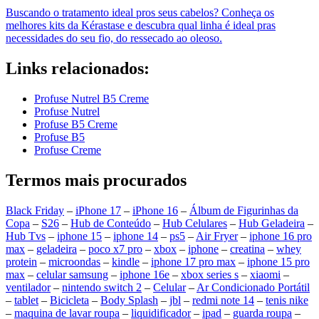
Buscando o tratamento ideal pros seus cabelos? Conheça os
melhores kits da Kérastase e descubra qual linha é ideal pras
necessidades do seu fio, do ressecado ao oleoso.
Links relacionados:
Profuse Nutrel B5 Creme
Profuse Nutrel
Profuse B5 Creme
Profuse B5
Profuse Creme
Termos mais procurados
Black Friday
–
iPhone 17
–
iPhone 16
–
Álbum de Figurinhas da
Copa
–
S26
–
Hub de Conteúdo
–
Hub Celulares
–
Hub Geladeira
–
Hub Tvs
–
iphone 15
–
iphone 14
–
ps5
–
Air Fryer
–
iphone 16 pro
max
–
geladeira
–
poco x7 pro
–
xbox
–
iphone
–
creatina
–
whey
protein
–
microondas
–
kindle
–
iphone 17 pro max
–
iphone 15 pro
max
–
celular samsung
–
iphone 16e
–
xbox series s
–
xiaomi
–
ventilador
–
nintendo switch 2
–
Celular
–
Ar Condicionado Portátil
–
tablet
–
Bicicleta
–
Body Splash
–
jbl
–
redmi note 14
–
tenis nike
–
maquina de lavar roupa
–
liquidificador
–
ipad
–
guarda roupa
–