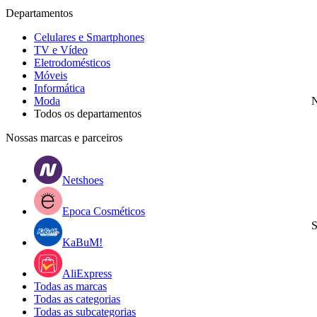
Departamentos
Celulares e Smartphones
TV e Vídeo
Eletrodomésticos
Móveis
Informática
Moda
N
Todos os departamentos
Nossas marcas e parceiros
Netshoes
Epoca Cosméticos
S
KaBuM!
AliExpress
Todas as marcas
Todas as categorias
Todas as subcategorias