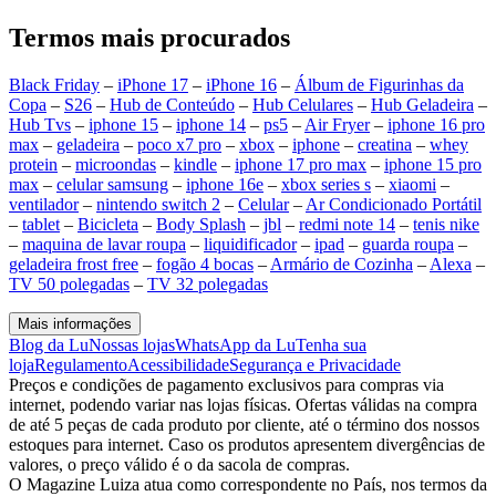
Termos mais procurados
Black Friday
–
iPhone 17
–
iPhone 16
–
Álbum de Figurinhas da
Copa
–
S26
–
Hub de Conteúdo
–
Hub Celulares
–
Hub Geladeira
–
Hub Tvs
–
iphone 15
–
iphone 14
–
ps5
–
Air Fryer
–
iphone 16 pro
max
–
geladeira
–
poco x7 pro
–
xbox
–
iphone
–
creatina
–
whey
protein
–
microondas
–
kindle
–
iphone 17 pro max
–
iphone 15 pro
max
–
celular samsung
–
iphone 16e
–
xbox series s
–
xiaomi
–
ventilador
–
nintendo switch 2
–
Celular
–
Ar Condicionado Portátil
–
tablet
–
Bicicleta
–
Body Splash
–
jbl
–
redmi note 14
–
tenis nike
–
maquina de lavar roupa
–
liquidificador
–
ipad
–
guarda roupa
–
geladeira frost free
–
fogão 4 bocas
–
Armário de Cozinha
–
Alexa
–
TV 50 polegadas
–
TV 32 polegadas
Mais informações
Blog da Lu
Nossas lojas
WhatsApp da Lu
Tenha sua
loja
Regulamento
Acessibilidade
Segurança e Privacidade
Preços e condições de pagamento exclusivos para compras via
internet, podendo variar nas lojas físicas. Ofertas válidas na compra
de até 5 peças de cada produto por cliente, até o término dos nossos
estoques para internet. Caso os produtos apresentem divergências de
valores, o preço válido é o da sacola de compras.
O Magazine Luiza atua como correspondente no País, nos termos da