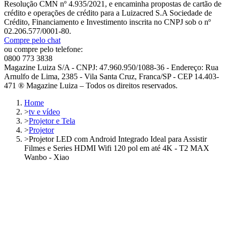
Resolução CMN nº 4.935/2021, e encaminha propostas de cartão de
crédito e operações de crédito para a Luizacred S.A Sociedade de
Crédito, Financiamento e Investimento inscrita no CNPJ sob o nº
02.206.577/0001-80.
Compre pelo chat
ou compre pelo telefone:
0800 773 3838
Magazine Luiza S/A - CNPJ: 47.960.950/1088-36 - Endereço: Rua
Arnulfo de Lima, 2385 - Vila Santa Cruz, Franca/SP - CEP 14.403-
471 ® Magazine Luiza – Todos os direitos reservados.
Home
>
tv e vídeo
>
Projetor e Tela
>
Projetor
>
Projetor LED com Android Integrado Ideal para Assistir
Filmes e Series HDMI Wifi 120 pol em até 4K - T2 MAX
Wanbo - Xiao