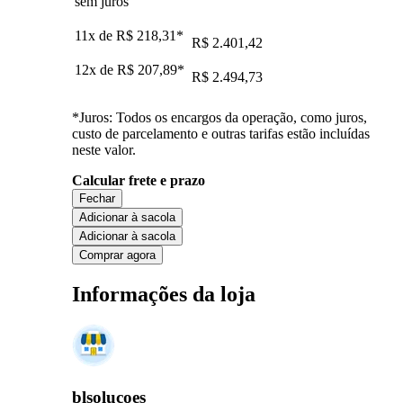
sem juros
11x de
R$ 218,31
*
R$ 2.401,42
12x de
R$ 207,89
*
R$ 2.494,73
*Juros: Todos os encargos da operação, como juros,
custo de parcelamento e outras tarifas estão incluídas
neste valor.
Calcular frete e prazo
Fechar
Adicionar à sacola
Adicionar à sacola
Comprar agora
Informações da loja
blsolucoes