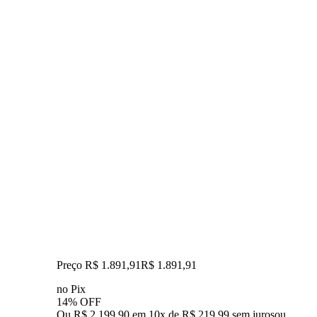
Preço R$ 1.891,91
R$
1.891
,
91
no Pix
14% OFF
Ou R$ 2.199,90 em 10x de R$ 219,99 sem juros
ou