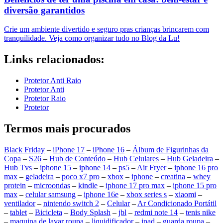
diversão garantidos
Crie um ambiente divertido e seguro pras crianças brincarem com
tranquilidade. Veja como organizar tudo no Blog da Lu!
Links relacionados:
Protetor Anti Raio
Protetor Anti
Protetor Raio
Protetor
Termos mais procurados
Black Friday
–
iPhone 17
–
iPhone 16
–
Álbum de Figurinhas da
Copa
–
S26
–
Hub de Conteúdo
–
Hub Celulares
–
Hub Geladeira
–
Hub Tvs
–
iphone 15
–
iphone 14
–
ps5
–
Air Fryer
–
iphone 16 pro
max
–
geladeira
–
poco x7 pro
–
xbox
–
iphone
–
creatina
–
whey
protein
–
microondas
–
kindle
–
iphone 17 pro max
–
iphone 15 pro
max
–
celular samsung
–
iphone 16e
–
xbox series s
–
xiaomi
–
ventilador
–
nintendo switch 2
–
Celular
–
Ar Condicionado Portátil
–
tablet
–
Bicicleta
–
Body Splash
–
jbl
–
redmi note 14
–
tenis nike
–
maquina de lavar roupa
–
liquidificador
–
ipad
–
guarda roupa
–