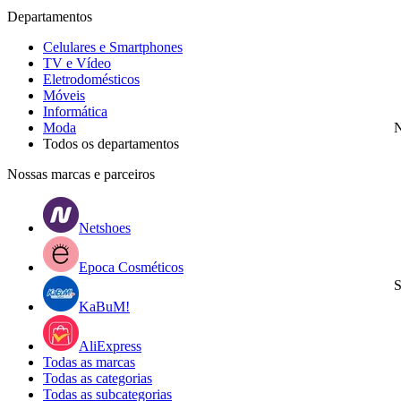
Departamentos
Celulares e Smartphones
TV e Vídeo
Eletrodomésticos
Móveis
Informática
Moda
N
Todos os departamentos
Nossas marcas e parceiros
Netshoes
Epoca Cosméticos
S
KaBuM!
AliExpress
Todas as marcas
Todas as categorias
Todas as subcategorias