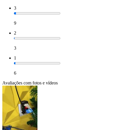
3
9
2
3
1
6
Avaliações com fotos e vídeos