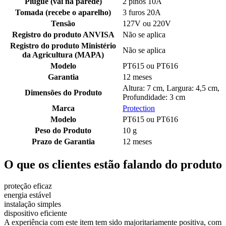
Plugue (vai na parede)
2 pinos 10A
Tomada (recebe o aparelho)
3 furos 20A
Tensão
127V ou 220V
Registro do produto ANVISA
Não se aplica
Registro do produto Ministério
Não se aplica
da Agricultura (MAPA)
Modelo
PT615 ou PT616
Garantia
12 meses
Altura: 7 cm, Largura: 4,5 cm,
Dimensões do Produto
Profundidade: 3 cm
Marca
Protection
Modelo
PT615 ou PT616
Peso do Produto
10 g
Prazo de Garantia
12 meses
O que os clientes estão falando do produto
proteção eficaz
energia estável
instalação simples
dispositivo eficiente
A experiência com este item tem sido majoritariamente positiva, com