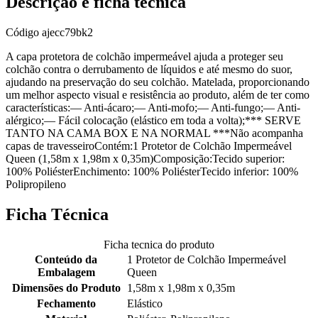
Descrição e ficha técnica
Código
ajecc79bk2
A capa protetora de colchão impermeável ajuda a proteger seu
colchão contra o derrubamento de líquidos e até mesmo do suor,
ajudando na preservação do seu colchão. Matelada, proporcionando
um melhor aspecto visual e resistência ao produto, além de ter como
características:— Anti-ácaro;— Anti-mofo;— Anti-fungo;— Anti-
alérgico;— Fácil colocação (elástico em toda a volta);*** SERVE
TANTO NA CAMA BOX E NA NORMAL ***Não acompanha
capas de travesseiroContém:1 Protetor de Colchão Impermeável
Queen (1,58m x 1,98m x 0,35m)Composição:Tecido superior:
100% PoliésterEnchimento: 100% PoliésterTecido inferior: 100%
Polipropileno
Ficha Técnica
Ficha tecnica do produto
Conteúdo da
1 Protetor de Colchão Impermeável
Embalagem
Queen
Dimensões do Produto
1,58m x 1,98m x 0,35m
Fechamento
Elástico