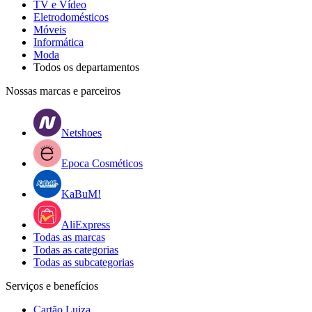
TV e Vídeo
Eletrodomésticos
Móveis
Informática
Moda
Todos os departamentos
Nossas marcas e parceiros
Netshoes
Epoca Cosméticos
KaBuM!
AliExpress
Todas as marcas
Todas as categorias
Todas as subcategorias
Serviços e benefícios
Cartão Luiza