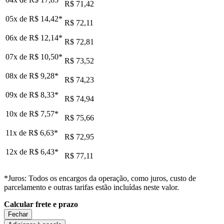
R$ 71,42
05x de
R$ 14,42
*
R$ 72,11
06x de
R$ 12,14
*
R$ 72,81
07x de
R$ 10,50
*
R$ 73,52
08x de
R$ 9,28
*
R$ 74,23
09x de
R$ 8,33
*
R$ 74,94
10x de
R$ 7,57
*
R$ 75,66
11x de
R$ 6,63
*
R$ 72,95
12x de
R$ 6,43
*
R$ 77,11
*Juros: Todos os encargos da operação, como juros, custo de
parcelamento e outras tarifas estão incluídas neste valor.
Calcular frete e prazo
Fechar