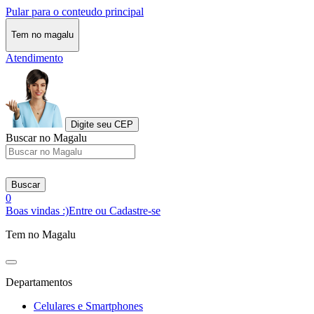
Pular para o conteudo principal
Tem no magalu
Atendimento
Digite seu CEP
Buscar no Magalu
Buscar
0
Boas vindas :)
Entre ou Cadastre-se
Tem no Magalu
Departamentos
Celulares e Smartphones