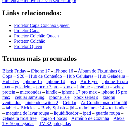
diferença e renove sua sala sem esforço!
Links relacionados:
Protetor Capa Colchão Queen
Protetor Capa
Protetor Colchão Queen
Protetor Colchão
Protetor Queen
Termos mais procurados
Black Friday
–
iPhone 17
–
iPhone 16
–
Álbum de Figurinhas da
Copa
–
S26
–
Hub de Conteúdo
–
Hub Celulares
–
Hub Geladeira
–
Hub Tvs
–
iphone 15
–
iphone 14
–
ps5
–
Air Fryer
–
iphone 16 pro
max
–
geladeira
–
poco x7 pro
–
xbox
–
iphone
–
creatina
–
whey
protein
–
microondas
–
kindle
–
iphone 17 pro max
–
iphone 15 pro
max
–
celular samsung
–
iphone 16e
–
xbox series s
–
xiaomi
–
ventilador
–
nintendo switch 2
–
Celular
–
Ar Condicionado Portátil
–
tablet
–
Bicicleta
–
Body Splash
–
jbl
–
redmi note 14
–
tenis nike
–
maquina de lavar roupa
–
liquidificador
–
ipad
–
guarda roupa
–
geladeira frost free
–
fogão 4 bocas
–
Armário de Cozinha
–
Alexa
–
TV 50 polegadas
–
TV 32 polegadas