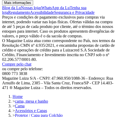
Mais informações
Blog da Lu
Nossas lojas
WhatsApp da Lu
Tenha sua
loja
Regulamento
Acessibilidade
Segurança e Privacidade
Preços e condições de pagamento exclusivos para compras via
internet, podendo variar nas lojas físicas. Ofertas válidas na compra
de até 5 peças de cada produto por cliente, até o término dos nossos
estoques para internet. Caso os produtos apresentem divergências de
valores, o preço válido é o da sacola de compras.
O Magazine Luiza atua como correspondente no País, nos termos da
Resolução CMN nº 4.935/2021, e encaminha propostas de cartão de
crédito e operações de crédito para a Luizacred S.A Sociedade de
Crédito, Financiamento e Investimento inscrita no CNPJ sob o nº
02.206.577/0001-80.
Compre pelo chat
ou compre pelo telefone:
0800 773 3838
Magazine Luiza S/A - CNPJ: 47.960.950/1088-36 - Endereço: Rua
Arnulfo de Lima, 2385 - Vila Santa Cruz, Franca/SP - CEP 14.403-
471 ® Magazine Luiza – Todos os direitos reservados.
Home
>
cama, mesa e banho
>
Cama
>
Acessórios e Capas
>
Protetor / Capa para Colchão