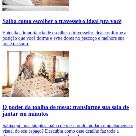
Saiba como escolher o travesseiro ideal pra você
Entenda a importância de escolher o travesseiro ideal conforme a
posição que você dorme e evite dores no pescoço e melhore sua
noite de sono.
O poder da toalha de mesa: transforme sua sala de
jantar em minutos
Sabia que uma simples toalha de mesa pode mudar completamente o
visual do seu espaço? Descubra como esse detalhe faz toda a