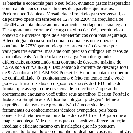
as baterias e economia para o seu bolso, evitando gastos inesperados
com manutenções ou substituições de aparelhos queimados.
Performance Técnica e Versatilidade Projetado para ser versátil, o
dispositivo opera em tensões de 127V ou 220V na frequência de
50/60Hz, adaptando-se automaticamente à voltagem da sua região.
Ele suporta uma corrente de carga máxima de 10A, permitindo a
conexão de diversos tipos de eletroeletrônicos com total segurança.
A tecnologia interna suporta uma máxima tensão de operação
contínua de 275V, garantindo que o protetor não desarme por
variações irrelevantes, mas atue com precisão cirúrgica em casos de
anomalias reais. A eficiência de descarga é um dos grandes
diferenciais, apresentando uma corrente de descarga máxima de
4,5kA sob a curva 8/20μs. Isso somado à corrente de descarga total
de 9kA coloca o iCLAMPER Pocket LCF em um patamar superior
de confiabilidade. O monitoramento é feito em tempo real e você
pode confirmar o status do dispositivo através do LED indicador
frontal, que assegura que o sistema de proteção está operando
corretamente enquanto você utiliza seus aparelhos. Design Portátil e
Instalação Simplificada A filosofia "plugou, protegeu" define a
experiência de uso deste produto. Não há necessidade de
ferramentas ou conhecimentos técnicos avançados, pois basta
conectá-lo diretamente na tomada padrão 2P+T de 10A para que a
mágica aconteça. Vale destacar que o dispositivo oferece proteção
imediata e eficiente mesmo em instalações que não possuem
aterramento, tornando-o o companheiro ideal para casas mais antigas