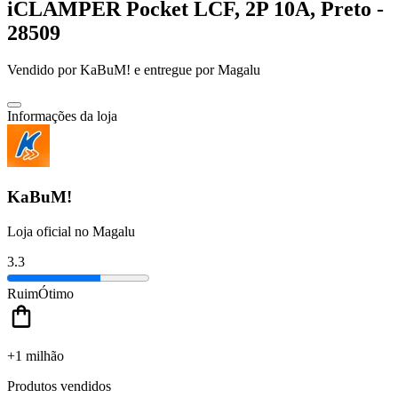
iCLAMPER Pocket LCF, 2P 10A, Preto -
28509
Vendido por
KaBuM!
e entregue por
Magalu
Informações da loja
KaBuM!
Loja oficial no Magalu
3.3
Ruim
Ótimo
+1 milhão
Produtos vendidos