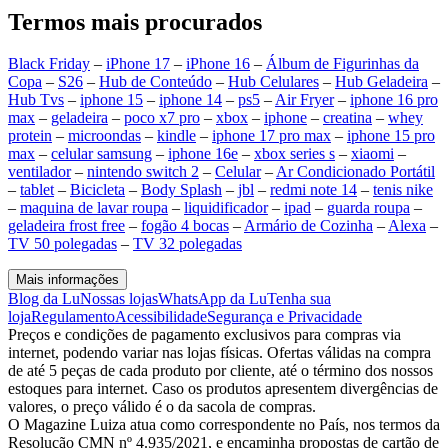
Termos mais procurados
Black Friday
–
iPhone 17
–
iPhone 16
–
Álbum de Figurinhas da
Copa
–
S26
–
Hub de Conteúdo
–
Hub Celulares
–
Hub Geladeira
–
Hub Tvs
–
iphone 15
–
iphone 14
–
ps5
–
Air Fryer
–
iphone 16 pro
max
–
geladeira
–
poco x7 pro
–
xbox
–
iphone
–
creatina
–
whey
protein
–
microondas
–
kindle
–
iphone 17 pro max
–
iphone 15 pro
max
–
celular samsung
–
iphone 16e
–
xbox series s
–
xiaomi
–
ventilador
–
nintendo switch 2
–
Celular
–
Ar Condicionado Portátil
–
tablet
–
Bicicleta
–
Body Splash
–
jbl
–
redmi note 14
–
tenis nike
–
maquina de lavar roupa
–
liquidificador
–
ipad
–
guarda roupa
–
geladeira frost free
–
fogão 4 bocas
–
Armário de Cozinha
–
Alexa
–
TV 50 polegadas
–
TV 32 polegadas
Mais informações
Blog da Lu
Nossas lojas
WhatsApp da Lu
Tenha sua
loja
Regulamento
Acessibilidade
Segurança e Privacidade
Preços e condições de pagamento exclusivos para compras via
internet, podendo variar nas lojas físicas. Ofertas válidas na compra
de até 5 peças de cada produto por cliente, até o término dos nossos
estoques para internet. Caso os produtos apresentem divergências de
valores, o preço válido é o da sacola de compras.
O Magazine Luiza atua como correspondente no País, nos termos da
Resolução CMN nº 4.935/2021, e encaminha propostas de cartão de