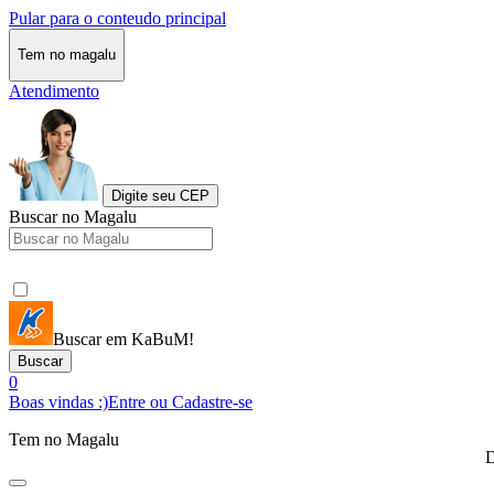
Pular para o conteudo principal
Tem no magalu
Atendimento
Digite seu CEP
Buscar no Magalu
Buscar em KaBuM!
Buscar
0
Boas vindas :)
Entre ou Cadastre-se
Tem no Magalu
D