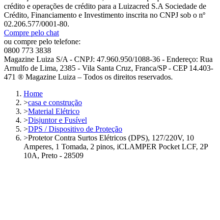
crédito e operações de crédito para a Luizacred S.A Sociedade de
Crédito, Financiamento e Investimento inscrita no CNPJ sob o nº
02.206.577/0001-80.
Compre pelo chat
ou compre pelo telefone:
0800 773 3838
Magazine Luiza S/A - CNPJ: 47.960.950/1088-36 - Endereço: Rua
Arnulfo de Lima, 2385 - Vila Santa Cruz, Franca/SP - CEP 14.403-
471 ® Magazine Luiza – Todos os direitos reservados.
Home
>
casa e construção
>
Material Elétrico
>
Disjuntor e Fusível
>
DPS / Dispositivo de Proteção
>
Protetor Contra Surtos Elétricos (DPS), 127/220V, 10
Amperes, 1 Tomada, 2 pinos, iCLAMPER Pocket LCF, 2P
10A, Preto - 28509