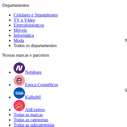
Departamentos
Celulares e Smartphones
TV e Vídeo
Eletrodomésticos
Móveis
Informática
Moda
N
Todos os departamentos
Nossas marcas e parceiros
Netshoes
Epoca Cosméticos
S
KaBuM!
AliExpress
Todas as marcas
Todas as categorias
Todas as subcategorias