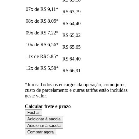
07x de
R$ 9,11
*
R$ 63,79
08x de
R$ 8,05
*
R$ 64,40
09x de
R$ 7,22
*
R$ 65,02
10x de
R$ 6,56
*
R$ 65,65
11x de
R$ 5,85
*
R$ 64,40
12x de
R$ 5,58
*
R$ 66,91
*Juros: Todos os encargos da operação, como juros,
custo de parcelamento e outras tarifas estão incluídas
neste valor.
Calcular frete e prazo
Fechar
Adicionar à sacola
Adicionar à sacola
Comprar agora