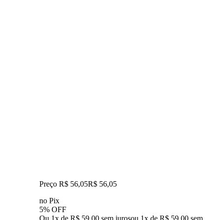
Preço R$ 56,05
R$
56
,
05
no Pix
5% OFF
Ou 1x de R$ 59,00 sem juros
ou
1
x de
R$ 59,00
sem