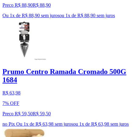
Preço R$ 88,90
R$
88
,
90
Ou 1x de R$ 88,90 sem juros
ou
1
x de
R$ 88,90
sem juros
Prumo Centro Ramada Cromado 500G
1684
R$ 63,98
7% OFF
Preço R$ 59,50
R$
59
,
50
no Pix
Ou 1x de R$ 63,98 sem juros
ou
1
x de
R$ 63,98
sem juros