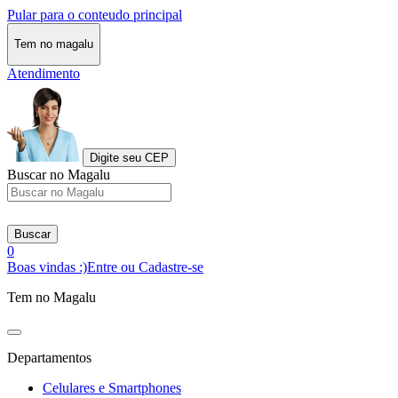
Pular para o conteudo principal
Tem no magalu
Atendimento
Digite seu CEP
Buscar no Magalu
Buscar
0
Boas vindas :)
Entre ou Cadastre-se
Tem no Magalu
Departamentos
Celulares e Smartphones