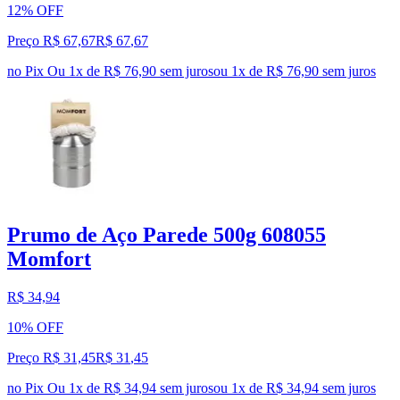
12% OFF
Preço R$ 67,67
R$
67
,
67
no Pix
Ou 1x de R$ 76,90 sem juros
ou
1
x de
R$ 76,90
sem juros
Prumo de Aço Parede 500g 608055
Momfort
R$ 34,94
10% OFF
Preço R$ 31,45
R$
31
,
45
no Pix
Ou 1x de R$ 34,94 sem juros
ou
1
x de
R$ 34,94
sem juros