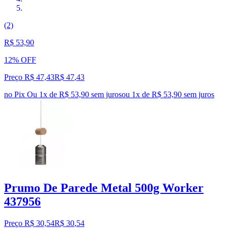
(2)
R$ 53,90
12% OFF
Preço R$ 47,43
R$
47
,
43
no Pix
Ou 1x de R$ 53,90 sem juros
ou
1
x de
R$ 53,90
sem juros
Prumo De Parede Metal 500g Worker
437956
Preço R$ 30,54
R$
30
,
54