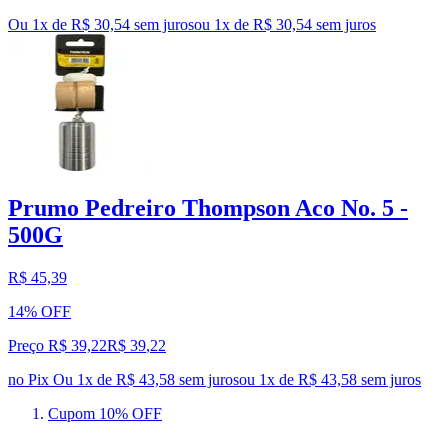
Ou 1x de R$ 30,54 sem juros
ou
1
x de
R$ 30,54
sem juros
Prumo Pedreiro Thompson Aco No. 5 -
500G
R$ 45,39
14% OFF
Preço R$ 39,22
R$
39
,
22
no Pix
Ou 1x de R$ 43,58 sem juros
ou
1
x de
R$ 43,58
sem juros
Cupom 10% OFF