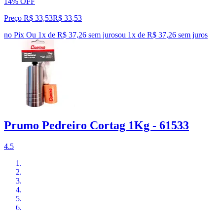
14% OFF
Preço R$ 33,53
R$
33
,
53
no Pix
Ou 1x de R$ 37,26 sem juros
ou
1
x de
R$ 37,26
sem juros
Prumo Pedreiro Cortag 1Kg - 61533
4.5