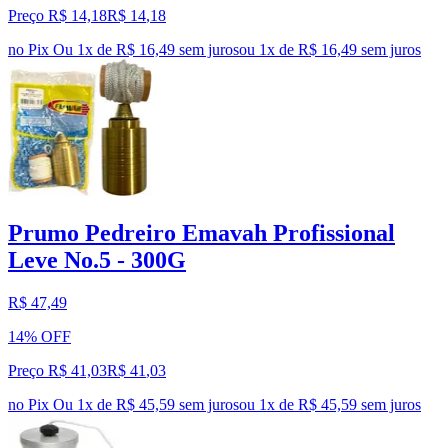
Preço R$ 14,18
R$
14
,
18
no Pix
Ou 1x de R$ 16,49 sem juros
ou
1
x de
R$ 16,49
sem juros
Prumo Pedreiro Emavah Profissional
Leve No.5 - 300G
R$ 47,49
14% OFF
Preço R$ 41,03
R$
41
,
03
no Pix
Ou 1x de R$ 45,59 sem juros
ou
1
x de
R$ 45,59
sem juros