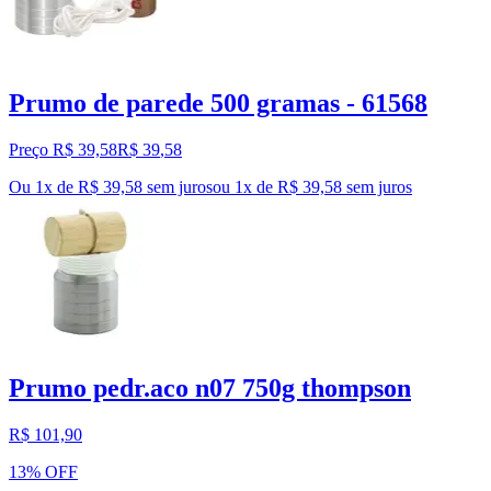
Prumo de parede 500 gramas - 61568
Preço R$ 39,58
R$
39
,
58
Ou 1x de R$ 39,58 sem juros
ou
1
x de
R$ 39,58
sem juros
Prumo pedr.aco n07 750g thompson
R$ 101,90
13% OFF