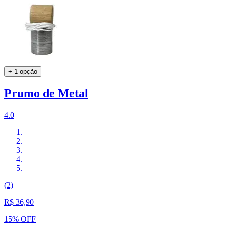
+ 1 opção
Prumo de Metal
4.0
(2)
R$ 36,90
15% OFF