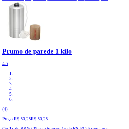
Prumo de parede 1 kilo
4.5
(4)
Preço R$ 50,25
R$
50
,
25
Ou 1x de R$ 50,25 sem juros
ou
1
x de
R$ 50,25
sem juros