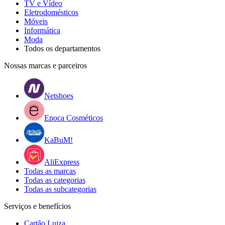
TV e Vídeo
Eletrodomésticos
Móveis
Informática
Moda
Todos os departamentos
Nossas marcas e parceiros
Netshoes
Epoca Cosméticos
KaBuM!
AliExpress
Todas as marcas
Todas as categorias
Todas as subcategorias
Serviços e benefícios
Cartão Luiza