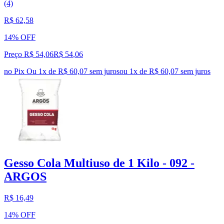
(4)
R$ 62,58
14% OFF
Preço R$ 54,06
R$
54
,
06
no Pix
Ou 1x de R$ 60,07 sem juros
ou
1
x de
R$ 60,07
sem juros
Gesso Cola Multiuso de 1 Kilo - 092 -
ARGOS
R$ 16,49
14% OFF