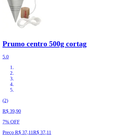
Prumo centro 500g cortag
5.0
(2)
R$ 39,90
7% OFF
Preço R$ 37,11
R$
37
,
11