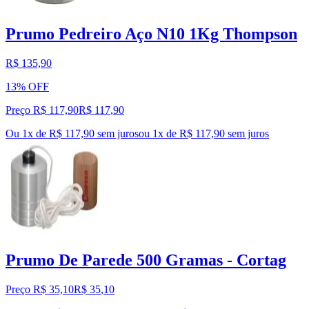
Prumo Pedreiro Aço N10 1Kg Thompson
R$ 135,90
13% OFF
Preço R$ 117,90
R$
117
,
90
Ou 1x de R$ 117,90 sem juros
ou
1
x de
R$ 117,90
sem juros
Prumo De Parede 500 Gramas - Cortag
Preço R$ 35,10
R$
35
,
10