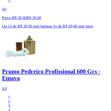
(6)
Preço R$ 30,00
R$
30
,
00
Ou 1x de R$ 30,00 sem juros
ou
1
x de
R$ 30,00
sem juros
Prumo Pedreiro Profissional 600 Grs -
Emava
4.0