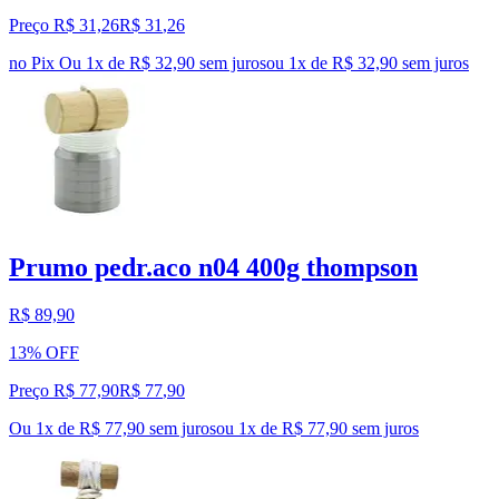
Preço R$ 31,26
R$
31
,
26
no Pix
Ou 1x de R$ 32,90 sem juros
ou
1
x de
R$ 32,90
sem juros
Prumo pedr.aco n04 400g thompson
R$ 89,90
13% OFF
Preço R$ 77,90
R$
77
,
90
Ou 1x de R$ 77,90 sem juros
ou
1
x de
R$ 77,90
sem juros