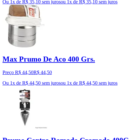
Ou 1x de R$ 35,10 sem juros
ou
1
x de
R$ 35,10
sem juros
Max Prumo De Aco 400 Grs.
Preço R$ 44,50
R$
44
,
50
Ou 1x de R$ 44,50 sem juros
ou
1
x de
R$ 44,50
sem juros