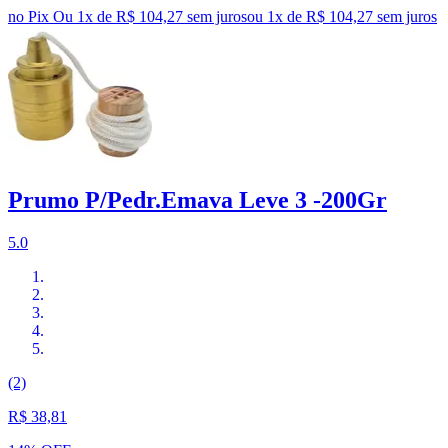
no Pix
Ou 1x de R$ 104,27 sem juros
ou
1
x de
R$ 104,27
sem juros
Prumo P/Pedr.Emava Leve 3 -200Gr
5.0
(2)
R$ 38,81