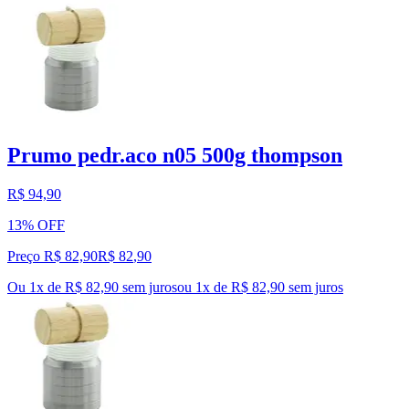
Prumo pedr.aco n05 500g thompson
R$ 94,90
13% OFF
Preço R$ 82,90
R$
82
,
90
Ou 1x de R$ 82,90 sem juros
ou
1
x de
R$ 82,90
sem juros