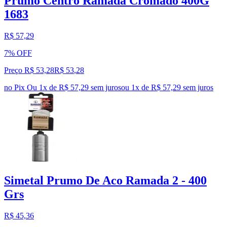
Prumo Centro Ramada Cromado 400G
1683
R$ 57,29
7% OFF
Preço R$ 53,28
R$
53
,
28
no Pix
Ou 1x de R$ 57,29 sem juros
ou
1
x de
R$ 57,29
sem juros
Simetal Prumo De Aco Ramada 2 - 400
Grs
R$ 45,36