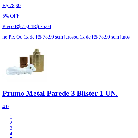
R$ 78,99
5% OFF
Preço R$ 75,04
R$
75
,
04
no Pix
Ou 1x de R$ 78,99 sem juros
ou
1
x de
R$ 78,99
sem juros
Prumo Metal Parede 3 Blister 1 UN.
4.0