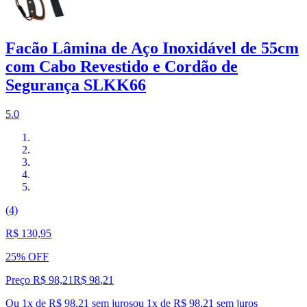
Facão Lâmina de Aço Inoxidável de 55cm
com Cabo Revestido e Cordão de
Segurança SLKK66
5.0
(4)
R$ 130,95
25% OFF
Preço R$ 98,21
R$
98
,
21
Ou 1x de R$ 98,21 sem juros
ou
1
x de
R$ 98,21
sem juros