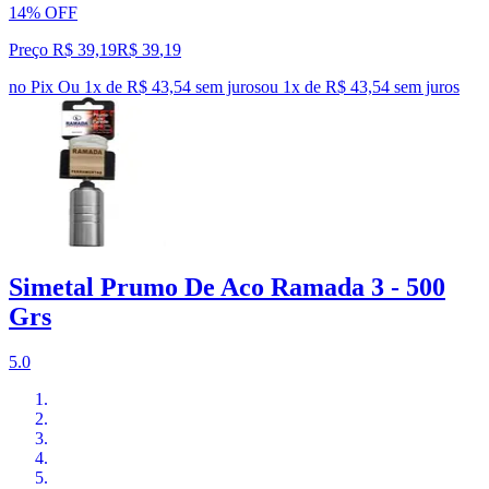
14% OFF
Preço R$ 39,19
R$
39
,
19
no Pix
Ou 1x de R$ 43,54 sem juros
ou
1
x de
R$ 43,54
sem juros
Simetal Prumo De Aco Ramada 3 - 500
Grs
5.0