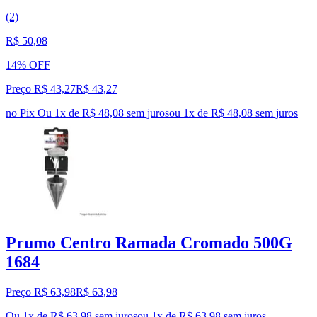
(2)
R$ 50,08
14% OFF
Preço R$ 43,27
R$
43
,
27
no Pix
Ou 1x de R$ 48,08 sem juros
ou
1
x de
R$ 48,08
sem juros
Prumo Centro Ramada Cromado 500G
1684
Preço R$ 63,98
R$
63
,
98
Ou 1x de R$ 63,98 sem juros
ou
1
x de
R$ 63,98
sem juros