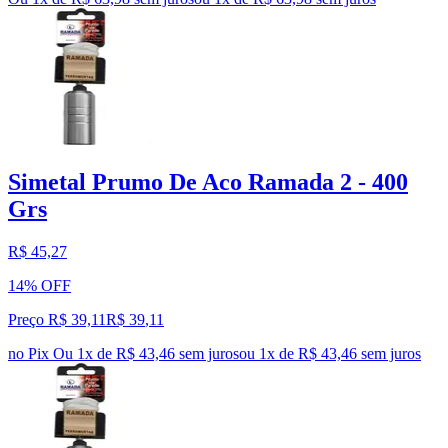
Simetal Prumo De Aco Ramada 2 - 400
Grs
R$ 45,27
14% OFF
Preço R$ 39,11
R$
39
,
11
no Pix
Ou 1x de R$ 43,46 sem juros
ou
1
x de
R$ 43,46
sem juros