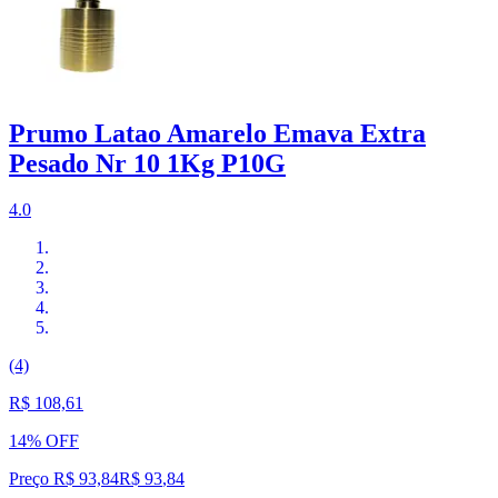
Prumo Latao Amarelo Emava Extra
Pesado Nr 10 1Kg P10G
4.0
(4)
R$ 108,61
14% OFF
Preço R$ 93,84
R$
93
,
84