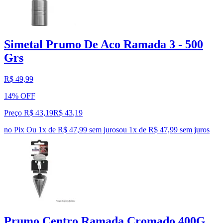
Simetal Prumo De Aco Ramada 3 - 500
Grs
R$ 49,99
14% OFF
Preço R$ 43,19
R$
43
,
19
no Pix
Ou 1x de R$ 47,99 sem juros
ou
1
x de
R$ 47,99
sem juros
Prumo Centro Ramada Cromado 400G