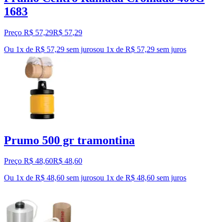
1683
Preço R$ 57,29
R$
57
,
29
Ou 1x de R$ 57,29 sem juros
ou
1
x de
R$ 57,29
sem juros
Prumo 500 gr tramontina
Preço R$ 48,60
R$
48
,
60
Ou 1x de R$ 48,60 sem juros
ou
1
x de
R$ 48,60
sem juros