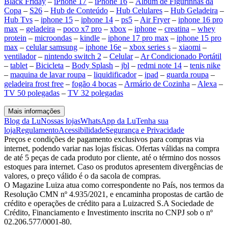
Black Friday
–
iPhone 17
–
iPhone 16
–
Álbum de Figurinhas da
Copa
–
S26
–
Hub de Conteúdo
–
Hub Celulares
–
Hub Geladeira
–
Hub Tvs
–
iphone 15
–
iphone 14
–
ps5
–
Air Fryer
–
iphone 16 pro
max
–
geladeira
–
poco x7 pro
–
xbox
–
iphone
–
creatina
–
whey
protein
–
microondas
–
kindle
–
iphone 17 pro max
–
iphone 15 pro
max
–
celular samsung
–
iphone 16e
–
xbox series s
–
xiaomi
–
ventilador
–
nintendo switch 2
–
Celular
–
Ar Condicionado Portátil
–
tablet
–
Bicicleta
–
Body Splash
–
jbl
–
redmi note 14
–
tenis nike
–
maquina de lavar roupa
–
liquidificador
–
ipad
–
guarda roupa
–
geladeira frost free
–
fogão 4 bocas
–
Armário de Cozinha
–
Alexa
–
TV 50 polegadas
–
TV 32 polegadas
Mais informações
Blog da Lu
Nossas lojas
WhatsApp da Lu
Tenha sua
loja
Regulamento
Acessibilidade
Segurança e Privacidade
Preços e condições de pagamento exclusivos para compras via
internet, podendo variar nas lojas físicas. Ofertas válidas na compra
de até 5 peças de cada produto por cliente, até o término dos nossos
estoques para internet. Caso os produtos apresentem divergências de
valores, o preço válido é o da sacola de compras.
O Magazine Luiza atua como correspondente no País, nos termos da
Resolução CMN nº 4.935/2021, e encaminha propostas de cartão de
crédito e operações de crédito para a Luizacred S.A Sociedade de
Crédito, Financiamento e Investimento inscrita no CNPJ sob o nº
02.206.577/0001-80.