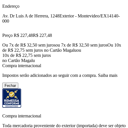
Endereço
Av. Dr Luis A de Herrera, 1248
Exterior - Montevideo/EX
14140-
000
Preço R$ 227,48
R$
227
,
48
Ou 7x de R$ 32,50 sem juros
ou
7
x de
R$ 32,50
sem juros
Ou 10x
de R$ 22,75 sem juros no Cartão Magalu
ou
10
x de
R$ 22,75
sem juros
no Cartão Magalu
Compra internacional
Impostos serão adicionados ao seguir com a compra.
Saiba mais
Fechar
Compra internacional
Toda mercadoria proveniente do exterior (importada) deve ser objeto