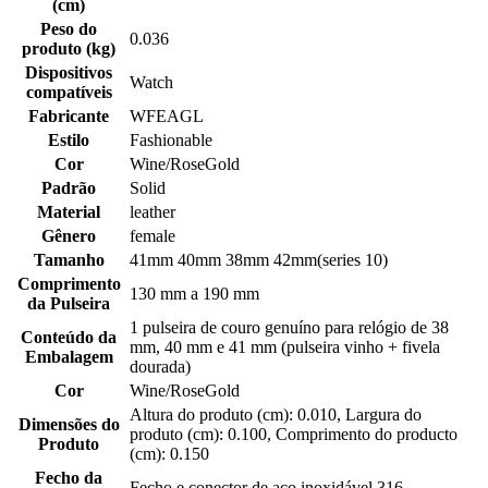
(cm)
Peso do
0.036
produto (kg)
Dispositivos
Watch
compatíveis
Fabricante
WFEAGL
Estilo
Fashionable
Cor
Wine/RoseGold
Padrão
Solid
Material
leather
Gênero
female
Tamanho
41mm 40mm 38mm 42mm(series 10)
Comprimento
130 mm a 190 mm
da Pulseira
1 pulseira de couro genuíno para relógio de 38
Conteúdo da
mm, 40 mm e 41 mm (pulseira vinho + fivela
Embalagem
dourada)
Cor
Wine/RoseGold
Altura do produto (cm): 0.010, Largura do
Dimensões do
produto (cm): 0.100, Comprimento do producto
Produto
(cm): 0.150
Fecho da
Fecho e conector de aço inoxidável 316