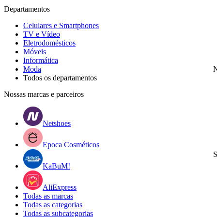
Departamentos
Celulares e Smartphones
TV e Vídeo
Eletrodomésticos
Móveis
Informática
Moda
N
Todos os departamentos
Nossas marcas e parceiros
Netshoes
Epoca Cosméticos
S
KaBuM!
AliExpress
Todas as marcas
Todas as categorias
Todas as subcategorias