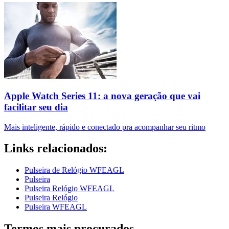
Apple Watch Series 11: a nova geração que vai
facilitar seu dia
Mais inteligente, rápido e conectado pra acompanhar seu ritmo
Links relacionados:
Pulseira de Relógio WFEAGL
Pulseira
Pulseira Relógio WFEAGL
Pulseira Relógio
Pulseira WFEAGL
Termos mais procurados