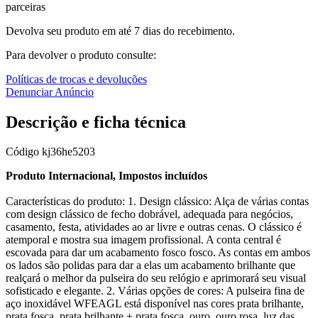
parceiras
Devolva seu produto em até 7 dias do recebimento.
Para devolver o produto consulte:
Políticas de trocas e devoluções
Denunciar Anúncio
Descrição e ficha técnica
Código
kj36he5203
Produto Internacional, Impostos incluídos
Características do produto: 1. Design clássico: Alça de várias contas
com design clássico de fecho dobrável, adequada para negócios,
casamento, festa, atividades ao ar livre e outras cenas. O clássico é
atemporal e mostra sua imagem profissional. A conta central é
escovada para dar um acabamento fosco fosco. As contas em ambos
os lados são polidas para dar a elas um acabamento brilhante que
realçará o melhor da pulseira do seu relógio e aprimorará seu visual
sofisticado e elegante. 2. Várias opções de cores: A pulseira fina de
aço inoxidável WFEAGL está disponível nas cores prata brilhante,
prata fosca, prata brilhante + prata fosca, ouro, ouro rosa, luz das