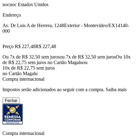
nocnoc Estados Unidos
Endereço
Av. Dr Luis A de Herrera, 1248
Exterior - Montevideo/EX
14140-
000
Preço R$ 227,48
R$
227
,
48
Ou 7x de R$ 32,50 sem juros
ou
7
x de
R$ 32,50
sem juros
Ou 10x
de R$ 22,75 sem juros no Cartão Magalu
ou
10
x de
R$ 22,75
sem juros
no Cartão Magalu
Compra internacional
Impostos serão adicionados ao seguir com a compra.
Saiba mais
Fechar
Compra internacional