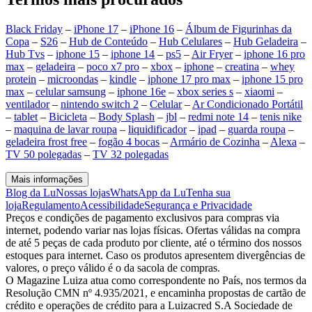
Black Friday
–
iPhone 17
–
iPhone 16
–
Álbum de Figurinhas da
Copa
–
S26
–
Hub de Conteúdo
–
Hub Celulares
–
Hub Geladeira
–
Hub Tvs
–
iphone 15
–
iphone 14
–
ps5
–
Air Fryer
–
iphone 16 pro
max
–
geladeira
–
poco x7 pro
–
xbox
–
iphone
–
creatina
–
whey
protein
–
microondas
–
kindle
–
iphone 17 pro max
–
iphone 15 pro
max
–
celular samsung
–
iphone 16e
–
xbox series s
–
xiaomi
–
ventilador
–
nintendo switch 2
–
Celular
–
Ar Condicionado Portátil
–
tablet
–
Bicicleta
–
Body Splash
–
jbl
–
redmi note 14
–
tenis nike
–
maquina de lavar roupa
–
liquidificador
–
ipad
–
guarda roupa
–
geladeira frost free
–
fogão 4 bocas
–
Armário de Cozinha
–
Alexa
–
TV 50 polegadas
–
TV 32 polegadas
Mais informações
Blog da Lu
Nossas lojas
WhatsApp da Lu
Tenha sua
loja
Regulamento
Acessibilidade
Segurança e Privacidade
Preços e condições de pagamento exclusivos para compras via
internet, podendo variar nas lojas físicas. Ofertas válidas na compra
de até 5 peças de cada produto por cliente, até o término dos nossos
estoques para internet. Caso os produtos apresentem divergências de
valores, o preço válido é o da sacola de compras.
O Magazine Luiza atua como correspondente no País, nos termos da
Resolução CMN nº 4.935/2021, e encaminha propostas de cartão de
crédito e operações de crédito para a Luizacred S.A Sociedade de