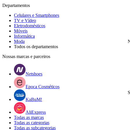
Departamentos
Celulares e Smartphones
TV e Vídeo
Eletrodomésticos
Móveis
Informática
Moda
N
Todos os departamentos
Nossas marcas e parceiros
Netshoes
Epoca Cosméticos
S
KaBuM!
AliExpress
Todas as marcas
Todas as categorias
Todas as subcategorias