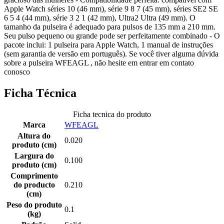
Apple Watch séries 10 (46 mm), série 9 8 7 (45 mm), séries SE2 SE
6 5 4 (44 mm), série 3 2 1 (42 mm), Ultra2 Ultra (49 mm). O
tamanho da pulseira é adequado para pulsos de 135 mm a 210 mm.
Seu pulso pequeno ou grande pode ser perfeitamente combinado - O
pacote inclui: 1 pulseira para Apple Watch, 1 manual de instruções
(sem garantia de versão em português). Se você tiver alguma dúvida
sobre a pulseira WFEAGL , não hesite em entrar em contato
conosco
Ficha Técnica
Ficha tecnica do produto
Marca
WFEAGL
Altura do
0.020
produto (cm)
Largura do
0.100
produto (cm)
Comprimento
do producto
0.210
(cm)
Peso do produto
0.1
(kg)