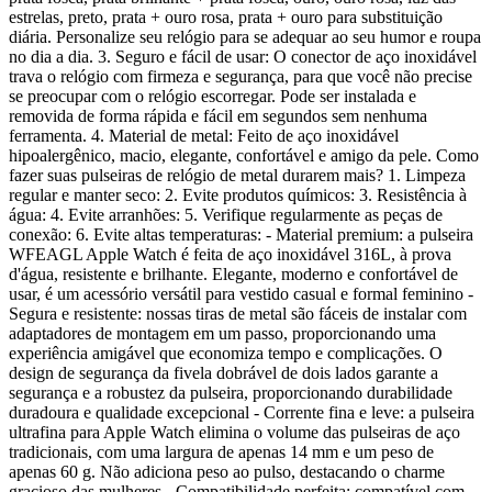
estrelas, preto, prata + ouro rosa, prata + ouro para substituição
diária. Personalize seu relógio para se adequar ao seu humor e roupa
no dia a dia. 3. Seguro e fácil de usar: O conector de aço inoxidável
trava o relógio com firmeza e segurança, para que você não precise
se preocupar com o relógio escorregar. Pode ser instalada e
removida de forma rápida e fácil em segundos sem nenhuma
ferramenta. 4. Material de metal: Feito de aço inoxidável
hipoalergênico, macio, elegante, confortável e amigo da pele. Como
fazer suas pulseiras de relógio de metal durarem mais? 1. Limpeza
regular e manter seco: 2. Evite produtos químicos: 3. Resistência à
água: 4. Evite arranhões: 5. Verifique regularmente as peças de
conexão: 6. Evite altas temperaturas: - Material premium: a pulseira
WFEAGL Apple Watch é feita de aço inoxidável 316L, à prova
d'água, resistente e brilhante. Elegante, moderno e confortável de
usar, é um acessório versátil para vestido casual e formal feminino -
Segura e resistente: nossas tiras de metal são fáceis de instalar com
adaptadores de montagem em um passo, proporcionando uma
experiência amigável que economiza tempo e complicações. O
design de segurança da fivela dobrável de dois lados garante a
segurança e a robustez da pulseira, proporcionando durabilidade
duradoura e qualidade excepcional - Corrente fina e leve: a pulseira
ultrafina para Apple Watch elimina o volume das pulseiras de aço
tradicionais, com uma largura de apenas 14 mm e um peso de
apenas 60 g. Não adiciona peso ao pulso, destacando o charme
gracioso das mulheres - Compatibilidade perfeita: compatível com