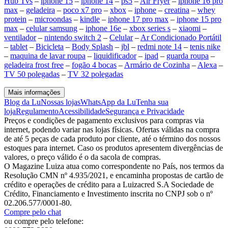
Hub Tvs
–
iphone 15
–
iphone 14
–
ps5
–
Air Fryer
–
iphone 16 pro
max
–
geladeira
–
poco x7 pro
–
xbox
–
iphone
–
creatina
–
whey
protein
–
microondas
–
kindle
–
iphone 17 pro max
–
iphone 15 pro
max
–
celular samsung
–
iphone 16e
–
xbox series s
–
xiaomi
–
ventilador
–
nintendo switch 2
–
Celular
–
Ar Condicionado Portátil
–
tablet
–
Bicicleta
–
Body Splash
–
jbl
–
redmi note 14
–
tenis nike
–
maquina de lavar roupa
–
liquidificador
–
ipad
–
guarda roupa
–
geladeira frost free
–
fogão 4 bocas
–
Armário de Cozinha
–
Alexa
–
TV 50 polegadas
–
TV 32 polegadas
Mais informações
Blog da Lu
Nossas lojas
WhatsApp da Lu
Tenha sua
loja
Regulamento
Acessibilidade
Segurança e Privacidade
Preços e condições de pagamento exclusivos para compras via
internet, podendo variar nas lojas físicas. Ofertas válidas na compra
de até 5 peças de cada produto por cliente, até o término dos nossos
estoques para internet. Caso os produtos apresentem divergências de
valores, o preço válido é o da sacola de compras.
O Magazine Luiza atua como correspondente no País, nos termos da
Resolução CMN nº 4.935/2021, e encaminha propostas de cartão de
crédito e operações de crédito para a Luizacred S.A Sociedade de
Crédito, Financiamento e Investimento inscrita no CNPJ sob o nº
02.206.577/0001-80.
Compre pelo chat
ou compre pelo telefone: