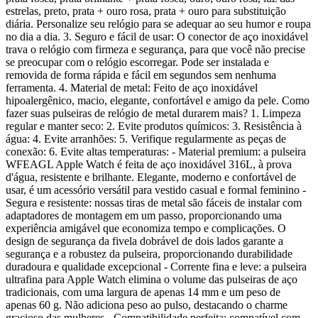
estrelas, preto, prata + ouro rosa, prata + ouro para substituição
diária. Personalize seu relógio para se adequar ao seu humor e roupa
no dia a dia. 3. Seguro e fácil de usar: O conector de aço inoxidável
trava o relógio com firmeza e segurança, para que você não precise
se preocupar com o relógio escorregar. Pode ser instalada e
removida de forma rápida e fácil em segundos sem nenhuma
ferramenta. 4. Material de metal: Feito de aço inoxidável
hipoalergênico, macio, elegante, confortável e amigo da pele. Como
fazer suas pulseiras de relógio de metal durarem mais? 1. Limpeza
regular e manter seco: 2. Evite produtos químicos: 3. Resistência à
água: 4. Evite arranhões: 5. Verifique regularmente as peças de
conexão: 6. Evite altas temperaturas: - Material premium: a pulseira
WFEAGL Apple Watch é feita de aço inoxidável 316L, à prova
d'água, resistente e brilhante. Elegante, moderno e confortável de
usar, é um acessório versátil para vestido casual e formal feminino -
Segura e resistente: nossas tiras de metal são fáceis de instalar com
adaptadores de montagem em um passo, proporcionando uma
experiência amigável que economiza tempo e complicações. O
design de segurança da fivela dobrável de dois lados garante a
segurança e a robustez da pulseira, proporcionando durabilidade
duradoura e qualidade excepcional - Corrente fina e leve: a pulseira
ultrafina para Apple Watch elimina o volume das pulseiras de aço
tradicionais, com uma largura de apenas 14 mm e um peso de
apenas 60 g. Não adiciona peso ao pulso, destacando o charme
gracioso das mulheres - Compatibilidade perfeita: compatível com