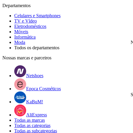
Departamentos
Celulares e Smartphones
TV e Vídeo
Eletrodomésticos
Móveis
Informática
Moda
N
Todos os departamentos
Nossas marcas e parceiros
Netshoes
Epoca Cosméticos
S
KaBuM!
AliExpress
Todas as marcas
Todas as categorias
Todas as subcategorias