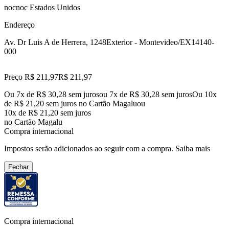
nocnoc Estados Unidos
Endereço
Av. Dr Luis A de Herrera, 1248
Exterior - Montevideo/EX
14140-
000
Preço R$ 211,97
R$
211
,
97
Ou 7x de R$ 30,28 sem juros
ou
7
x de
R$ 30,28
sem juros
Ou 10x
de R$ 21,20 sem juros no Cartão Magalu
ou
10
x de
R$ 21,20
sem juros
no Cartão Magalu
Compra internacional
Impostos serão adicionados ao seguir com a compra.
Saiba mais
Fechar
Compra internacional