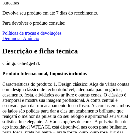
parceiras
Devolva seu produto em até 7 dias do recebimento.
Para devolver o produto consulte:
Políticas de trocas e devoluções
Denunciar Anúncio
Descrição e ficha técnica
Código
cabe4ge47k
Produto Internacional, Impostos incluídos
Características do produto: 1. Design clássico: Alça de várias contas
com design clássico de fecho dobrável, adequada para negócios,
casamento, festa, atividades ao ar livre e outras cenas. O clássico é
atemporal e mostra sua imagem profissional. A conta central é
escovada para dar um acabamento fosco fosco. As contas em ambos
os lados são polidas para dar a elas um acabamento brilhante que
realçará o melhor da pulseira do seu relógio e aprimorará seu visual
sofisticado e elegante. 2. Várias opções de cores: A pulseira fina de
aço inoxidável WFEAGL está disponível nas cores prata brilhante,
prata fosca, prata brilhante + prata fosca, ouro, ouro rosa, luz das