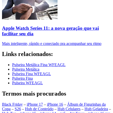
Apple Watch Series 11: a nova geração que vai
facilitar seu dia
Mais inteligente, rápido e conectado pra acompanhar seu ritmo
Links relacionados:
Pulseira Metálica Fina WFEAGL
Pulseira Metálica
Pulseira Fina WFEAGL
Pulseira Fina
Pulseira WFEAGL
Termos mais procurados
Black Friday
–
iPhone 17
–
iPhone 16
–
Álbum de Figurinhas da
Copa
–
S26
–
Hub de Conteúdo
–
Hub Celulares
–
Hub Geladeira
–