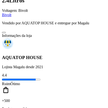
2.4Litros
Voltagem:
Bivolt
Bivolt
Vendido por
AQUATOP HOUSE
e entregue por
Magalu
Informações da loja
AQUATOP HOUSE
Lojista Magalu desde 2021
4.4
Ruim
Ótimo
+500