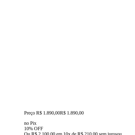
Preço R$ 1.890,00
R$
1.890
,
00
no Pix
10% OFF
Ou R$ 2.100,00 em 10x de R$ 210,00 sem juros
ou