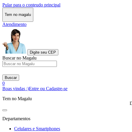
Pular para o conteudo principal
Tem no magalu
Atendimento
Digite seu CEP
Buscar no Magalu
Buscar
0
Boas vindas :)
Entre ou Cadastre-se
Tem no Magalu
D
Departamentos
Celulares e Smartphones