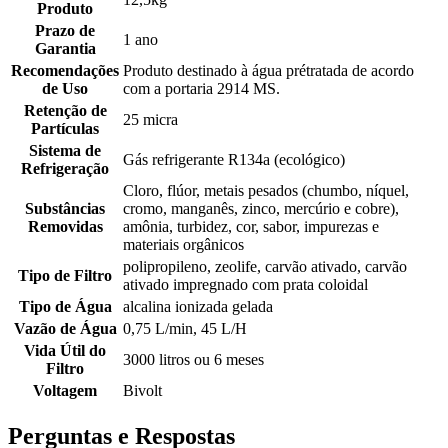
Produto
Prazo de
1 ano
Garantia
Recomendações
Produto destinado à água prétratada de acordo
de Uso
com a portaria 2914 MS.
Retenção de
25 micra
Partículas
Sistema de
Gás refrigerante R134a (ecológico)
Refrigeração
Cloro, flúor, metais pesados (chumbo, níquel,
Substâncias
cromo, manganês, zinco, mercúrio e cobre),
Removidas
amônia, turbidez, cor, sabor, impurezas e
materiais orgânicos
polipropileno, zeolife, carvão ativado, carvão
Tipo de Filtro
ativado impregnado com prata coloidal
Tipo de Água
alcalina ionizada gelada
Vazão de Água
0,75 L/min, 45 L/H
Vida Útil do
3000 litros ou 6 meses
Filtro
Voltagem
Bivolt
Perguntas e Respostas