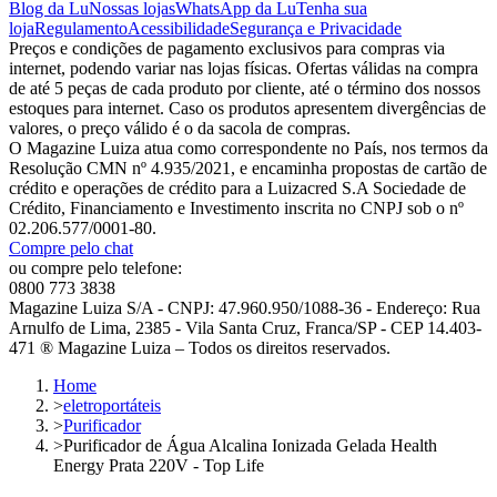
Blog da Lu
Nossas lojas
WhatsApp da Lu
Tenha sua
loja
Regulamento
Acessibilidade
Segurança e Privacidade
Preços e condições de pagamento exclusivos para compras via
internet, podendo variar nas lojas físicas. Ofertas válidas na compra
de até 5 peças de cada produto por cliente, até o término dos nossos
estoques para internet. Caso os produtos apresentem divergências de
valores, o preço válido é o da sacola de compras.
O Magazine Luiza atua como correspondente no País, nos termos da
Resolução CMN nº 4.935/2021, e encaminha propostas de cartão de
crédito e operações de crédito para a Luizacred S.A Sociedade de
Crédito, Financiamento e Investimento inscrita no CNPJ sob o nº
02.206.577/0001-80.
Compre pelo chat
ou compre pelo telefone:
0800 773 3838
Magazine Luiza S/A - CNPJ: 47.960.950/1088-36 - Endereço: Rua
Arnulfo de Lima, 2385 - Vila Santa Cruz, Franca/SP - CEP 14.403-
471 ® Magazine Luiza – Todos os direitos reservados.
Home
>
eletroportáteis
>
Purificador
>
Purificador de Água Alcalina Ionizada Gelada Health
Energy Prata 220V - Top Life