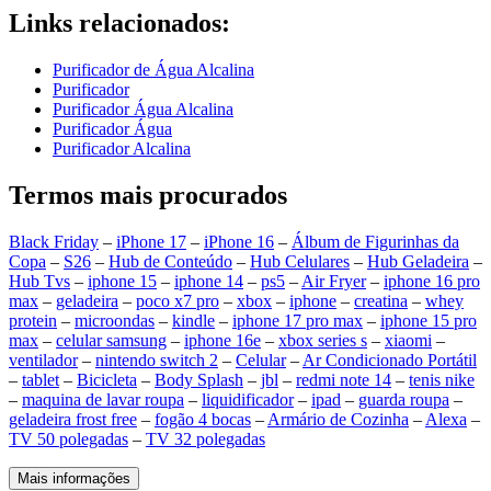
Links relacionados:
Purificador de Água Alcalina
Purificador
Purificador Água Alcalina
Purificador Água
Purificador Alcalina
Termos mais procurados
Black Friday
–
iPhone 17
–
iPhone 16
–
Álbum de Figurinhas da
Copa
–
S26
–
Hub de Conteúdo
–
Hub Celulares
–
Hub Geladeira
–
Hub Tvs
–
iphone 15
–
iphone 14
–
ps5
–
Air Fryer
–
iphone 16 pro
max
–
geladeira
–
poco x7 pro
–
xbox
–
iphone
–
creatina
–
whey
protein
–
microondas
–
kindle
–
iphone 17 pro max
–
iphone 15 pro
max
–
celular samsung
–
iphone 16e
–
xbox series s
–
xiaomi
–
ventilador
–
nintendo switch 2
–
Celular
–
Ar Condicionado Portátil
–
tablet
–
Bicicleta
–
Body Splash
–
jbl
–
redmi note 14
–
tenis nike
–
maquina de lavar roupa
–
liquidificador
–
ipad
–
guarda roupa
–
geladeira frost free
–
fogão 4 bocas
–
Armário de Cozinha
–
Alexa
–
TV 50 polegadas
–
TV 32 polegadas
Mais informações