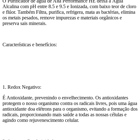
O Purificador de água de Alta Performance HE deixa a Água
Alcalina com pH entre 8.5 e 9.5 e Ionizada, com baixo teor de cloro
e flúor. Também Filtra, purifica, refrigera, mata as bactérias, elimina
os metais pesados, remove impurezas e materiais orgânicos e
preserva sais minerais.
Características e benefícios:
1. Redox Negativo:
É Antioxidante, prevenindo o envelhecimento. Os antioxidantes
protegem o nosso organismo contra os radicais livres, pois uma água
antioxidante doa elétrons para o organismo, evitando a formação dos
radicais, proporcionando mais saúde a todas as nossas células e
agindo como rejuvenescimento celular.