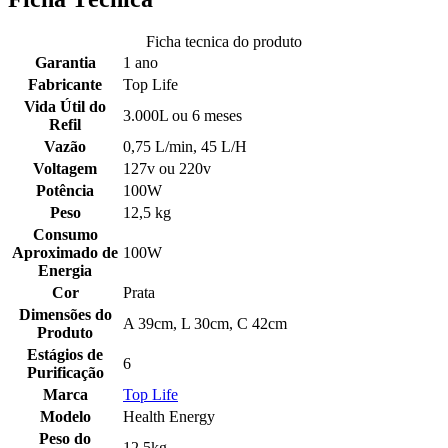
Ficha tecnica do produto
Garantia
1 ano
Fabricante
Top Life
Vida Útil do
3.000L ou 6 meses
Refil
Vazão
0,75 L/min, 45 L/H
Voltagem
127v ou 220v
Potência
100W
Peso
12,5 kg
Consumo
Aproximado de
100W
Energia
Cor
Prata
Dimensões do
A 39cm, L 30cm, C 42cm
Produto
Estágios de
6
Purificação
Marca
Top Life
Modelo
Health Energy
Peso do
12,5kg