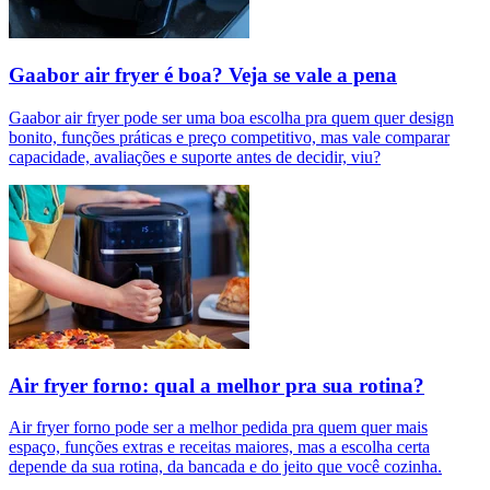
Gaabor air fryer é boa? Veja se vale a pena
Gaabor air fryer pode ser uma boa escolha pra quem quer design
bonito, funções práticas e preço competitivo, mas vale comparar
capacidade, avaliações e suporte antes de decidir, viu?
Air fryer forno: qual a melhor pra sua rotina?
Air fryer forno pode ser a melhor pedida pra quem quer mais
espaço, funções extras e receitas maiores, mas a escolha certa
depende da sua rotina, da bancada e do jeito que você cozinha.