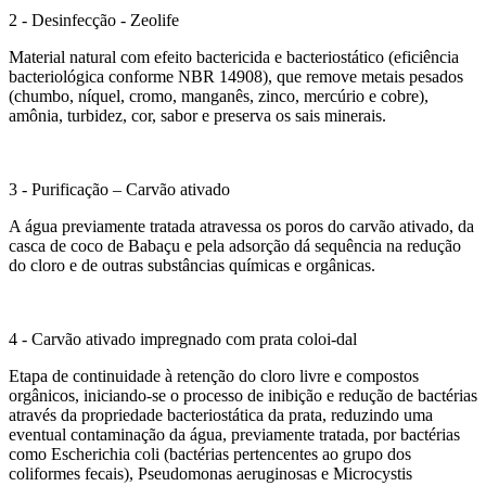
2 - Desinfecção - Zeolife
Material natural com efeito bactericida e bacteriostático (eficiência
bacteriológica conforme NBR 14908), que remove metais pesados
(chumbo, níquel, cromo, manganês, zinco, mercúrio e cobre),
amônia, turbidez, cor, sabor e preserva os sais minerais.
3 - Purificação – Carvão ativado
A água previamente tratada atravessa os poros do carvão ativado, da
casca de coco de Babaçu e pela adsorção dá sequência na redução
do cloro e de outras substâncias químicas e orgânicas.
4 - Carvão ativado impregnado com prata coloi-dal
Etapa de continuidade à retenção do cloro livre e compostos
orgânicos, iniciando-se o processo de inibição e redução de bactérias
através da propriedade bacteriostática da prata, reduzindo uma
eventual contaminação da água, previamente tratada, por bactérias
como Escherichia coli (bactérias pertencentes ao grupo dos
coliformes fecais), Pseudomonas aeruginosas e Microcystis