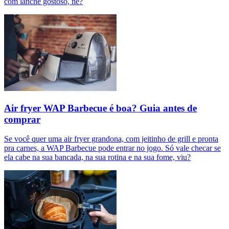
com lanche gostoso, né?
Air fryer WAP Barbecue é boa? Guia antes de
comprar
Se você quer uma air fryer grandona, com jeitinho de grill e pronta
pra carnes, a WAP Barbecue pode entrar no jogo. Só vale checar se
ela cabe na sua bancada, na sua rotina e na sua fome, viu?