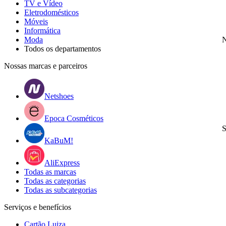
TV e Vídeo
Eletrodomésticos
Móveis
Informática
Moda
N
Todos os departamentos
Nossas marcas e parceiros
Netshoes
Epoca Cosméticos
S
KaBuM!
AliExpress
Todas as marcas
Todas as categorias
Todas as subcategorias
Serviços e benefícios
Cartão Luiza