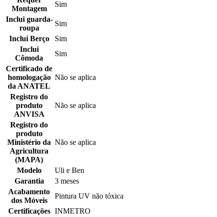
Sim
Montagem
Inclui guarda-
Sim
roupa
Inclui Berço
Sim
Inclui
Sim
Cômoda
Certificado de
homologação
Não se aplica
da ANATEL
Registro do
produto
Não se aplica
ANVISA
Registro do
produto
Ministério da
Não se aplica
Agricultura
(MAPA)
Modelo
Uli e Ben
Garantia
3 meses
Acabamento
Pintura UV não tóxica
dos Móveis
Certificações
INMETRO