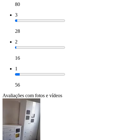
80
3
28
2
16
1
56
Avaliações com fotos e vídeos