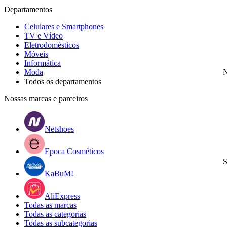
Departamentos
Celulares e Smartphones
TV e Vídeo
Eletrodomésticos
Móveis
Informática
Moda
N
Todos os departamentos
Nossas marcas e parceiros
Netshoes
Epoca Cosméticos
S
KaBuM!
AliExpress
Todas as marcas
Todas as categorias
Todas as subcategorias