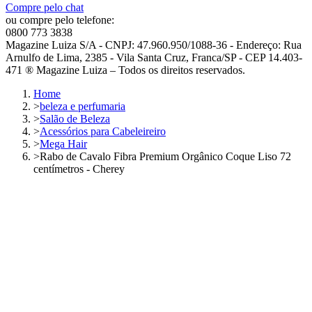
Compre pelo chat
ou compre pelo telefone:
0800 773 3838
Magazine Luiza S/A - CNPJ: 47.960.950/1088-36 - Endereço: Rua
Arnulfo de Lima, 2385 - Vila Santa Cruz, Franca/SP - CEP 14.403-
471 ® Magazine Luiza – Todos os direitos reservados.
Home
>
beleza e perfumaria
>
Salão de Beleza
>
Acessórios para Cabeleireiro
>
Mega Hair
>
Rabo de Cavalo Fibra Premium Orgânico Coque Liso 72
centímetros - Cherey