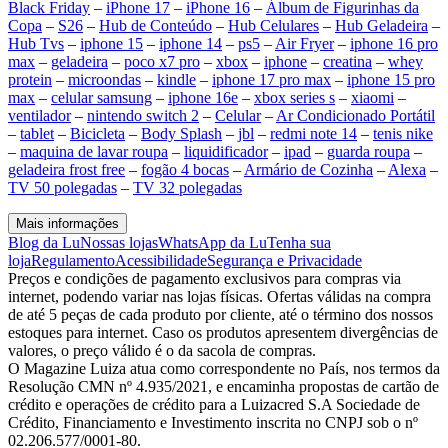
Black Friday
–
iPhone 17
–
iPhone 16
–
Álbum de Figurinhas da
Copa
–
S26
–
Hub de Conteúdo
–
Hub Celulares
–
Hub Geladeira
–
Hub Tvs
–
iphone 15
–
iphone 14
–
ps5
–
Air Fryer
–
iphone 16 pro
max
–
geladeira
–
poco x7 pro
–
xbox
–
iphone
–
creatina
–
whey
protein
–
microondas
–
kindle
–
iphone 17 pro max
–
iphone 15 pro
max
–
celular samsung
–
iphone 16e
–
xbox series s
–
xiaomi
–
ventilador
–
nintendo switch 2
–
Celular
–
Ar Condicionado Portátil
–
tablet
–
Bicicleta
–
Body Splash
–
jbl
–
redmi note 14
–
tenis nike
–
maquina de lavar roupa
–
liquidificador
–
ipad
–
guarda roupa
–
geladeira frost free
–
fogão 4 bocas
–
Armário de Cozinha
–
Alexa
–
TV 50 polegadas
–
TV 32 polegadas
Mais informações
Blog da Lu
Nossas lojas
WhatsApp da Lu
Tenha sua
loja
Regulamento
Acessibilidade
Segurança e Privacidade
Preços e condições de pagamento exclusivos para compras via
internet, podendo variar nas lojas físicas. Ofertas válidas na compra
de até 5 peças de cada produto por cliente, até o término dos nossos
estoques para internet. Caso os produtos apresentem divergências de
valores, o preço válido é o da sacola de compras.
O Magazine Luiza atua como correspondente no País, nos termos da
Resolução CMN nº 4.935/2021, e encaminha propostas de cartão de
crédito e operações de crédito para a Luizacred S.A Sociedade de
Crédito, Financiamento e Investimento inscrita no CNPJ sob o nº
02.206.577/0001-80.