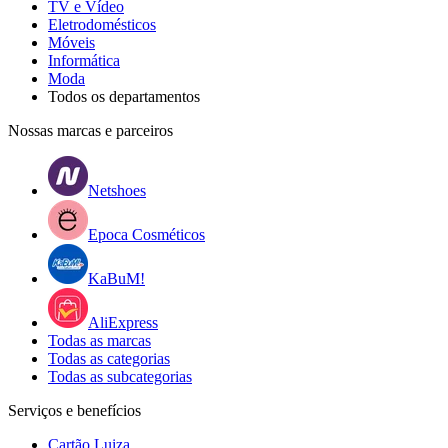
TV e Vídeo
Eletrodomésticos
Móveis
Informática
Moda
Todos os departamentos
Nossas marcas e parceiros
Netshoes
Epoca Cosméticos
KaBuM!
AliExpress
Todas as marcas
Todas as categorias
Todas as subcategorias
Serviços e benefícios
Cartão Luiza