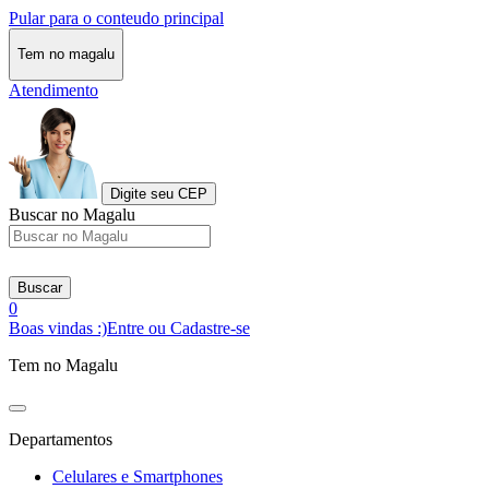
Pular para o conteudo principal
Tem no magalu
Atendimento
Digite seu CEP
Buscar no Magalu
Buscar
0
Boas vindas :)
Entre ou Cadastre-se
Tem no Magalu
Departamentos
Celulares e Smartphones