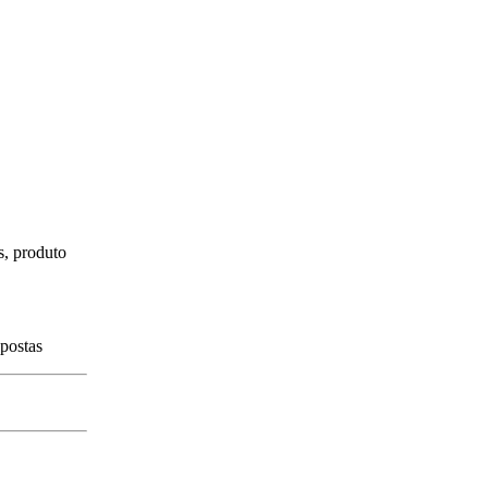
s, produto
spostas