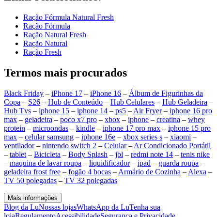
Ração Fórmula Natural Fresh
Ração Fórmula
Ração Natural Fresh
Ração Natural
Ração Fresh
Termos mais procurados
Black Friday
–
iPhone 17
–
iPhone 16
–
Álbum de Figurinhas da
Copa
–
S26
–
Hub de Conteúdo
–
Hub Celulares
–
Hub Geladeira
–
Hub Tvs
–
iphone 15
–
iphone 14
–
ps5
–
Air Fryer
–
iphone 16 pro
max
–
geladeira
–
poco x7 pro
–
xbox
–
iphone
–
creatina
–
whey
protein
–
microondas
–
kindle
–
iphone 17 pro max
–
iphone 15 pro
max
–
celular samsung
–
iphone 16e
–
xbox series s
–
xiaomi
–
ventilador
–
nintendo switch 2
–
Celular
–
Ar Condicionado Portátil
–
tablet
–
Bicicleta
–
Body Splash
–
jbl
–
redmi note 14
–
tenis nike
–
maquina de lavar roupa
–
liquidificador
–
ipad
–
guarda roupa
–
geladeira frost free
–
fogão 4 bocas
–
Armário de Cozinha
–
Alexa
–
TV 50 polegadas
–
TV 32 polegadas
Mais informações
Blog da Lu
Nossas lojas
WhatsApp da Lu
Tenha sua
loja
Regulamento
Acessibilidade
Segurança e Privacidade