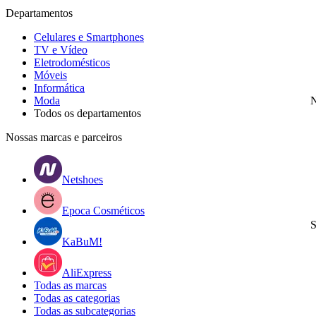
Departamentos
Celulares e Smartphones
TV e Vídeo
Eletrodomésticos
Móveis
Informática
Moda
N
Todos os departamentos
Nossas marcas e parceiros
Netshoes
Epoca Cosméticos
S
KaBuM!
AliExpress
Todas as marcas
Todas as categorias
Todas as subcategorias