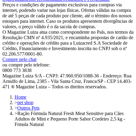
Preços e condições de pagamento exclusivos para compras via
internet, podendo variar nas lojas físicas. Ofertas válidas na compra
de até 5 peças de cada produto por cliente, até o término dos nossos
estoques para internet. Caso os produtos apresentem divergências de
valores, o preço válido é o da sacola de compras.
O Magazine Luiza atua como correspondente no País, nos termos da
Resolução CMN nº 4.935/2021, e encaminha propostas de cartão de
crédito e operações de crédito para a Luizacred S.A Sociedade de
Crédito, Financiamento e Investimento inscrita no CNPJ sob o nº
02.206.577/0001-80.
Compre pelo chat
ou compre pelo telefone:
0800 773 3838
Magazine Luiza S/A - CNPJ: 47.960.950/1088-36 - Endereço: Rua
Arnulfo de Lima, 2385 - Vila Santa Cruz, Franca/SP - CEP 14.403-
471 ® Magazine Luiza – Todos os direitos reservados.
Home
>
pet shop
>
Outros Pets
>
Ração Fórmula Natural Fresh Meat Sensitive para Cães
Adultos de Mini e Pequeno Porte Sabor Cordeiro 2,5 kg -
Frmula Natural