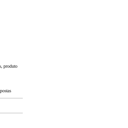
s, produto
spostas