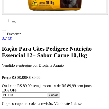
Favoritar
3.7 (3)
Ração Para Cães Pedigree Nutrição
Essencial 12+ Sabor Carne 10,1kg
Vendido e entregue por
Drogaria Araujo
Preço R$ 89,99
R$
89
,
99
Ou 1x de R$ 89,99 sem juros
ou
1
x de
R$ 89,99
sem juros
10% OFF
Copiar
Copie o cupom e cole na revisão. Válido até
1 de set
.