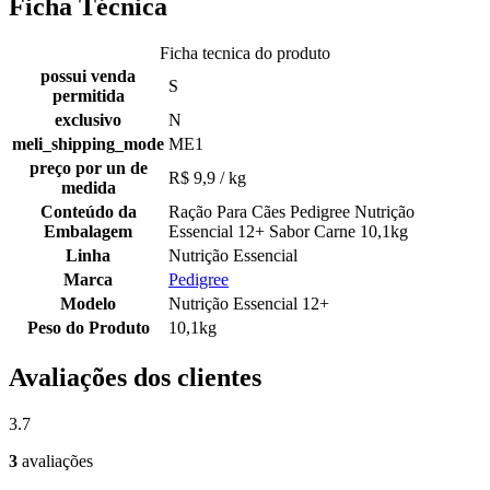
Ficha Técnica
Ficha tecnica do produto
possui venda
S
permitida
exclusivo
N
meli_shipping_mode
ME1
preço por un de
R$ 9,9 / kg
medida
Conteúdo da
Ração Para Cães Pedigree Nutrição
Embalagem
Essencial 12+ Sabor Carne 10,1kg
Linha
Nutrição Essencial
Marca
Pedigree
Modelo
Nutrição Essencial 12+
Peso do Produto
10,1kg
Avaliações dos clientes
3.7
3
avaliações