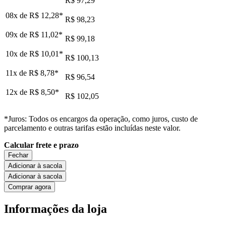
R$ 97,29
08x de
R$ 12,28
*
R$ 98,23
09x de
R$ 11,02
*
R$ 99,18
10x de
R$ 10,01
*
R$ 100,13
11x de
R$ 8,78
*
R$ 96,54
12x de
R$ 8,50
*
R$ 102,05
*Juros: Todos os encargos da operação, como juros, custo de
parcelamento e outras tarifas estão incluídas neste valor.
Calcular frete e prazo
Fechar
Adicionar à sacola
Adicionar à sacola
Comprar agora
Informações da loja