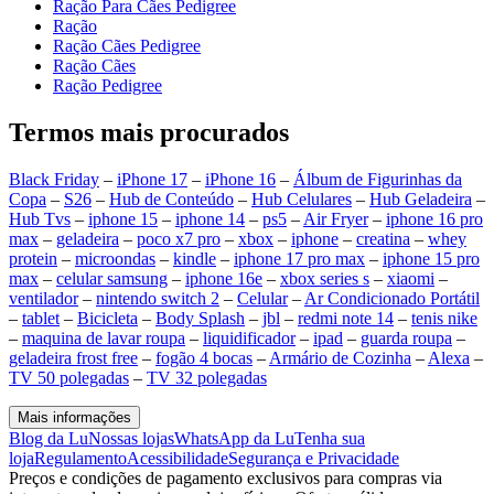
Ração Para Cães Pedigree
Ração
Ração Cães Pedigree
Ração Cães
Ração Pedigree
Termos mais procurados
Black Friday
–
iPhone 17
–
iPhone 16
–
Álbum de Figurinhas da
Copa
–
S26
–
Hub de Conteúdo
–
Hub Celulares
–
Hub Geladeira
–
Hub Tvs
–
iphone 15
–
iphone 14
–
ps5
–
Air Fryer
–
iphone 16 pro
max
–
geladeira
–
poco x7 pro
–
xbox
–
iphone
–
creatina
–
whey
protein
–
microondas
–
kindle
–
iphone 17 pro max
–
iphone 15 pro
max
–
celular samsung
–
iphone 16e
–
xbox series s
–
xiaomi
–
ventilador
–
nintendo switch 2
–
Celular
–
Ar Condicionado Portátil
–
tablet
–
Bicicleta
–
Body Splash
–
jbl
–
redmi note 14
–
tenis nike
–
maquina de lavar roupa
–
liquidificador
–
ipad
–
guarda roupa
–
geladeira frost free
–
fogão 4 bocas
–
Armário de Cozinha
–
Alexa
–
TV 50 polegadas
–
TV 32 polegadas
Mais informações
Blog da Lu
Nossas lojas
WhatsApp da Lu
Tenha sua
loja
Regulamento
Acessibilidade
Segurança e Privacidade
Preços e condições de pagamento exclusivos para compras via