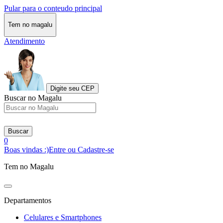
Pular para o conteudo principal
Tem no magalu
Atendimento
Digite seu CEP
Buscar no Magalu
Buscar
0
Boas vindas :)
Entre ou Cadastre-se
Tem no Magalu
Departamentos
Celulares e Smartphones