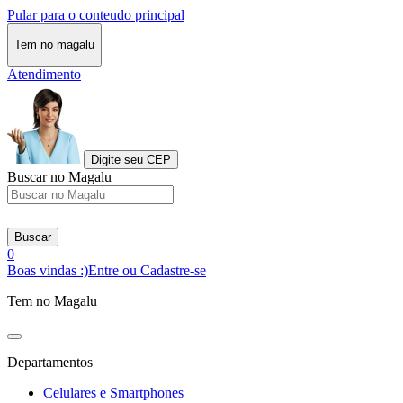
Pular para o conteudo principal
Tem no magalu
Atendimento
Digite seu CEP
Buscar no Magalu
Buscar
0
Boas vindas :)
Entre ou Cadastre-se
Tem no Magalu
Departamentos
Celulares e Smartphones