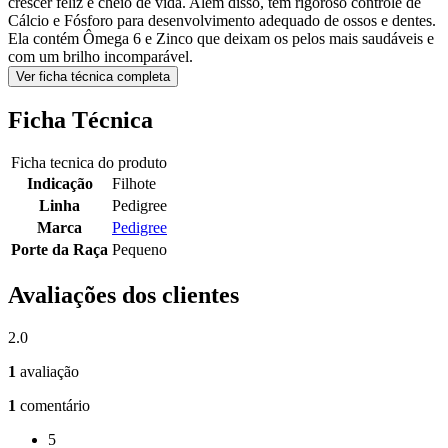
crescer feliz e cheio de vida. Além disso, tem rigoroso controle de
Cálcio e Fósforo para desenvolvimento adequado de ossos e dentes.
Ela contém Ômega 6 e Zinco que deixam os pelos mais saudáveis e
com um brilho incomparável.
Ver ficha técnica completa
Ficha Técnica
Ficha tecnica do produto
Indicação
Filhote
Linha
Pedigree
Marca
Pedigree
Porte da Raça
Pequeno
Avaliações dos clientes
2.0
1
avaliação
1
comentário
5