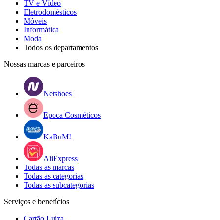
TV e Vídeo
Eletrodomésticos
Móveis
Informática
Moda
Todos os departamentos
Nossas marcas e parceiros
Netshoes
Epoca Cosméticos
KaBuM!
AliExpress
Todas as marcas
Todas as categorias
Todas as subcategorias
Serviços e benefícios
Cartão Luiza