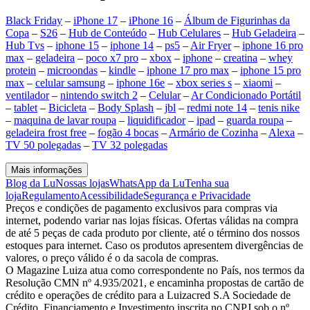
Black Friday
–
iPhone 17
–
iPhone 16
–
Álbum de Figurinhas da
Copa
–
S26
–
Hub de Conteúdo
–
Hub Celulares
–
Hub Geladeira
–
Hub Tvs
–
iphone 15
–
iphone 14
–
ps5
–
Air Fryer
–
iphone 16 pro
max
–
geladeira
–
poco x7 pro
–
xbox
–
iphone
–
creatina
–
whey
protein
–
microondas
–
kindle
–
iphone 17 pro max
–
iphone 15 pro
max
–
celular samsung
–
iphone 16e
–
xbox series s
–
xiaomi
–
ventilador
–
nintendo switch 2
–
Celular
–
Ar Condicionado Portátil
–
tablet
–
Bicicleta
–
Body Splash
–
jbl
–
redmi note 14
–
tenis nike
–
maquina de lavar roupa
–
liquidificador
–
ipad
–
guarda roupa
–
geladeira frost free
–
fogão 4 bocas
–
Armário de Cozinha
–
Alexa
–
TV 50 polegadas
–
TV 32 polegadas
Mais informações
Blog da Lu
Nossas lojas
WhatsApp da Lu
Tenha sua
loja
Regulamento
Acessibilidade
Segurança e Privacidade
Preços e condições de pagamento exclusivos para compras via
internet, podendo variar nas lojas físicas. Ofertas válidas na compra
de até 5 peças de cada produto por cliente, até o término dos nossos
estoques para internet. Caso os produtos apresentem divergências de
valores, o preço válido é o da sacola de compras.
O Magazine Luiza atua como correspondente no País, nos termos da
Resolução CMN nº 4.935/2021, e encaminha propostas de cartão de
crédito e operações de crédito para a Luizacred S.A Sociedade de
Crédito, Financiamento e Investimento inscrita no CNPJ sob o nº