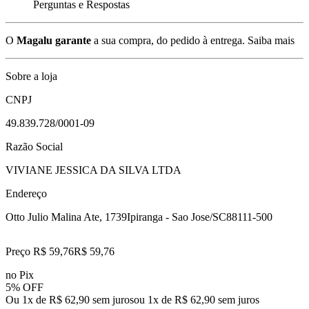
Perguntas e Respostas
O
Magalu garante
a sua compra, do pedido à entrega.
Saiba mais
Sobre a loja
CNPJ
49.839.728/0001-09
Razão Social
VIVIANE JESSICA DA SILVA LTDA
Endereço
Otto Julio Malina Ate, 1739
Ipiranga - Sao Jose/SC
88111-500
Preço R$ 59,76
R$
59
,
76
no Pix
5% OFF
Ou 1x de R$ 62,90 sem juros
ou
1
x de
R$ 62,90
sem juros