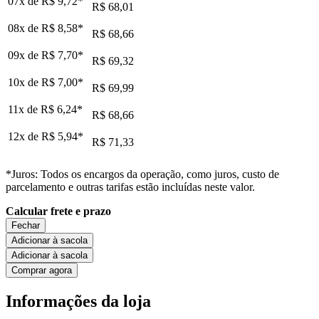
07x de
R$ 9,72
*
R$ 68,01
08x de
R$ 8,58
*
R$ 68,66
09x de
R$ 7,70
*
R$ 69,32
10x de
R$ 7,00
*
R$ 69,99
11x de
R$ 6,24
*
R$ 68,66
12x de
R$ 5,94
*
R$ 71,33
*Juros: Todos os encargos da operação, como juros, custo de
parcelamento e outras tarifas estão incluídas neste valor.
Calcular frete e prazo
Fechar
Adicionar à sacola
Adicionar à sacola
Comprar agora
Informações da loja