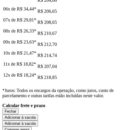
R$ 204,66
06x de
R$ 34,44
*
R$ 206,65
07x de
R$ 29,81
*
R$ 208,65
08x de
R$ 26,33
*
R$ 210,67
09x de
R$ 23,63
*
R$ 212,70
10x de
R$ 21,47
*
R$ 214,74
11x de
R$ 18,82
*
R$ 207,04
12x de
R$ 18,24
*
R$ 218,85
*Juros: Todos os encargos da operação, como juros, custo de
parcelamento e outras tarifas estão incluídas neste valor.
Calcular frete e prazo
Fechar
Adicionar à sacola
Adicionar à sacola
Comprar agora