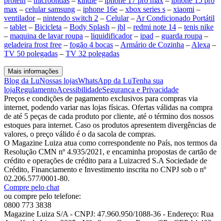
protein
–
microondas
–
kindle
–
iphone 17 pro max
–
iphone 15 pro
max
–
celular samsung
–
iphone 16e
–
xbox series s
–
xiaomi
–
ventilador
–
nintendo switch 2
–
Celular
–
Ar Condicionado Portátil
–
tablet
–
Bicicleta
–
Body Splash
–
jbl
–
redmi note 14
–
tenis nike
–
maquina de lavar roupa
–
liquidificador
–
ipad
–
guarda roupa
–
geladeira frost free
–
fogão 4 bocas
–
Armário de Cozinha
–
Alexa
–
TV 50 polegadas
–
TV 32 polegadas
Mais informações
Blog da Lu
Nossas lojas
WhatsApp da Lu
Tenha sua
loja
Regulamento
Acessibilidade
Segurança e Privacidade
Preços e condições de pagamento exclusivos para compras via
internet, podendo variar nas lojas físicas. Ofertas válidas na compra
de até 5 peças de cada produto por cliente, até o término dos nossos
estoques para internet. Caso os produtos apresentem divergências de
valores, o preço válido é o da sacola de compras.
O Magazine Luiza atua como correspondente no País, nos termos da
Resolução CMN nº 4.935/2021, e encaminha propostas de cartão de
crédito e operações de crédito para a Luizacred S.A Sociedade de
Crédito, Financiamento e Investimento inscrita no CNPJ sob o nº
02.206.577/0001-80.
Compre pelo chat
ou compre pelo telefone:
0800 773 3838
Magazine Luiza S/A - CNPJ: 47.960.950/1088-36 - Endereço: Rua