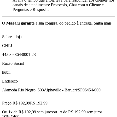
Avalia o tempo que a loja leva para responder aos clientes nos
canais de atendimento: Protocolo, Chat com o Cliente e
Perguntas e Respostas
O
Magalu garante
a sua compra, do pedido à entrega.
Saiba mais
Sobre a loja
CNPJ
44.639.864/0001-23
Razão Social
hubii
Endereço
Alameda Rio Negro, 503
Alphaville - Barueri/SP
06454-000
Preço R$ 192,99
R$
192
,
99
Ou 1x de R$ 192,99 sem juros
ou
1
x de
R$ 192,99
sem juros
10% OFF