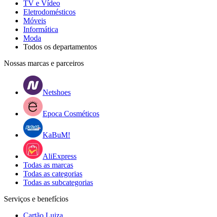
TV e Vídeo
Eletrodomésticos
Móveis
Informática
Moda
Todos os departamentos
Nossas marcas e parceiros
Netshoes
Epoca Cosméticos
KaBuM!
AliExpress
Todas as marcas
Todas as categorias
Todas as subcategorias
Serviços e benefícios
Cartão Luiza