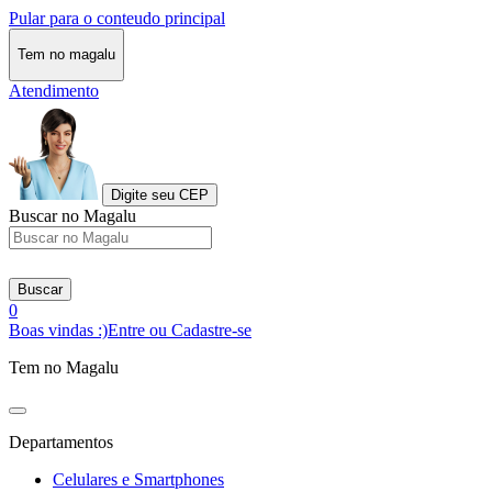
Pular para o conteudo principal
Tem no magalu
Atendimento
Digite seu CEP
Buscar no Magalu
Buscar
0
Boas vindas :)
Entre ou Cadastre-se
Tem no Magalu
Departamentos
Celulares e Smartphones