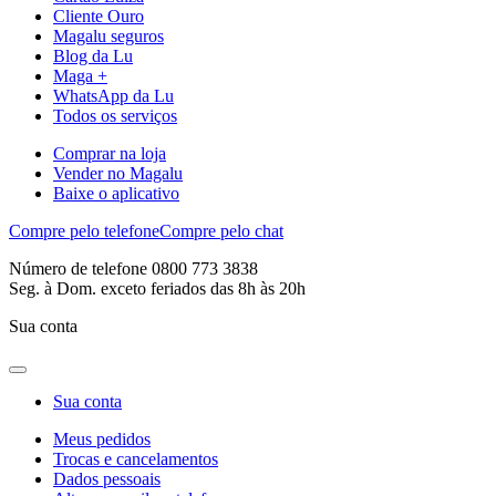
Cliente Ouro
Magalu seguros
Blog da Lu
Maga +
WhatsApp da Lu
Todos os serviços
Comprar na loja
Vender no Magalu
Baixe o aplicativo
Compre pelo telefone
Compre pelo chat
Número de telefone 0800 773 3838
Seg. à Dom. exceto feriados das 8h às 20h
Sua conta
Sua conta
Meus pedidos
Trocas e cancelamentos
Dados pessoais