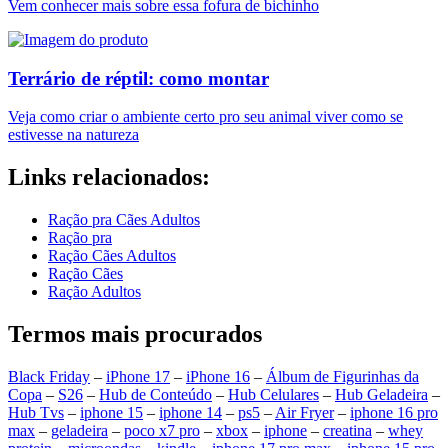
Vem conhecer mais sobre essa fofura de bichinho
Terrário de réptil: como montar
Veja como criar o ambiente certo pro seu animal viver como se
estivesse na natureza
Links relacionados:
Ração pra Cães Adultos
Ração pra
Ração Cães Adultos
Ração Cães
Ração Adultos
Termos mais procurados
Black Friday
–
iPhone 17
–
iPhone 16
–
Álbum de Figurinhas da
Copa
–
S26
–
Hub de Conteúdo
–
Hub Celulares
–
Hub Geladeira
–
Hub Tvs
–
iphone 15
–
iphone 14
–
ps5
–
Air Fryer
–
iphone 16 pro
max
–
geladeira
–
poco x7 pro
–
xbox
–
iphone
–
creatina
–
whey