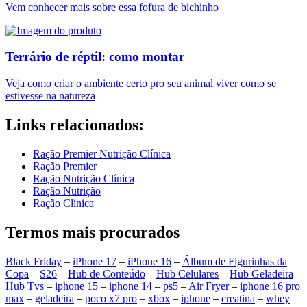
Vem conhecer mais sobre essa fofura de bichinho
Terrário de réptil: como montar
Veja como criar o ambiente certo pro seu animal viver como se
estivesse na natureza
Links relacionados:
Ração Premier Nutrição Clínica
Ração Premier
Ração Nutrição Clínica
Ração Nutrição
Ração Clínica
Termos mais procurados
Black Friday
–
iPhone 17
–
iPhone 16
–
Álbum de Figurinhas da
Copa
–
S26
–
Hub de Conteúdo
–
Hub Celulares
–
Hub Geladeira
–
Hub Tvs
–
iphone 15
–
iphone 14
–
ps5
–
Air Fryer
–
iphone 16 pro
max
–
geladeira
–
poco x7 pro
–
xbox
–
iphone
–
creatina
–
whey