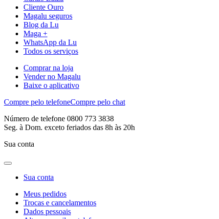
Cliente Ouro
Magalu seguros
Blog da Lu
Maga +
WhatsApp da Lu
Todos os serviços
Comprar na loja
Vender no Magalu
Baixe o aplicativo
Compre pelo telefone
Compre pelo chat
Número de telefone 0800 773 3838
Seg. à Dom. exceto feriados das 8h às 20h
Sua conta
Sua conta
Meus pedidos
Trocas e cancelamentos
Dados pessoais