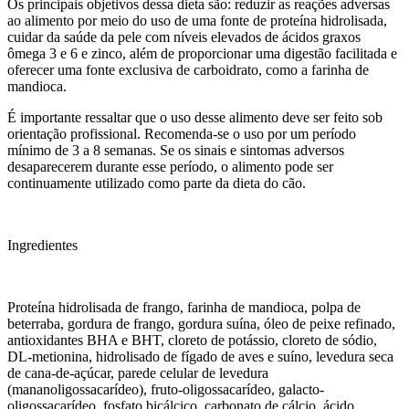
Os principais objetivos dessa dieta são: reduzir as reações adversas
ao alimento por meio do uso de uma fonte de proteína hidrolisada,
cuidar da saúde da pele com níveis elevados de ácidos graxos
ômega 3 e 6 e zinco, além de proporcionar uma digestão facilitada e
oferecer uma fonte exclusiva de carboidrato, como a farinha de
mandioca.
É importante ressaltar que o uso desse alimento deve ser feito sob
orientação profissional. Recomenda-se o uso por um período
mínimo de 3 a 8 semanas. Se os sinais e sintomas adversos
desaparecerem durante esse período, o alimento pode ser
continuamente utilizado como parte da dieta do cão.
Ingredientes
Proteína hidrolisada de frango, farinha de mandioca, polpa de
beterraba, gordura de frango, gordura suína, óleo de peixe refinado,
antioxidantes BHA e BHT, cloreto de potássio, cloreto de sódio,
DL-metionina, hidrolisado de fígado de aves e suíno, levedura seca
de cana-de-açúcar, parede celular de levedura
(mananoligossacarídeo), fruto-oligossacarídeo, galacto-
oligossacarídeo, fosfato bicálcico, carbonato de cálcio, ácido