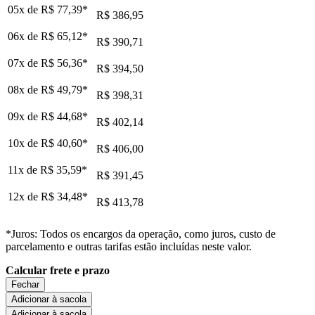
05x de
R$ 77,39
*
R$ 386,95
06x de
R$ 65,12
*
R$ 390,71
07x de
R$ 56,36
*
R$ 394,50
08x de
R$ 49,79
*
R$ 398,31
09x de
R$ 44,68
*
R$ 402,14
10x de
R$ 40,60
*
R$ 406,00
11x de
R$ 35,59
*
R$ 391,45
12x de
R$ 34,48
*
R$ 413,78
*Juros: Todos os encargos da operação, como juros, custo de
parcelamento e outras tarifas estão incluídas neste valor.
Calcular frete e prazo
Fechar
Adicionar à sacola
Adicionar à sacola