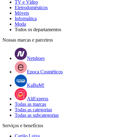
TV e Vídeo
Eletrodomésticos
Móveis
Informática
Moda
Todos os departamentos
Nossas marcas e parceiros
Netshoes
Epoca Cosméticos
KaBuM!
AliExpress
Todas as marcas
Todas as categorias
Todas as subcategorias
Serviços e benefícios
Cartão Luiza