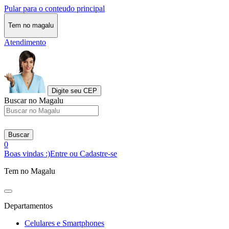
Pular para o conteudo principal
Tem no magalu
Atendimento
Digite seu CEP
Buscar no Magalu
Buscar
0
Boas vindas :)
Entre ou Cadastre-se
Tem no Magalu
Departamentos
Celulares e Smartphones