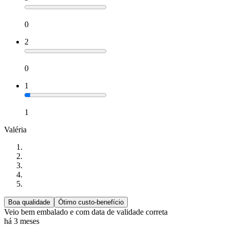
0
2
0
1
1
Valéria
Boa qualidade
Ótimo custo-benefício
Veio bem embalado e com data de validade correta
há 3 meses