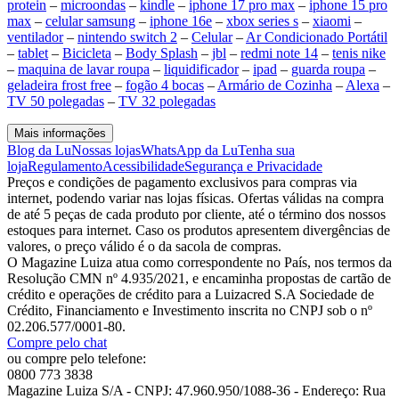
protein
–
microondas
–
kindle
–
iphone 17 pro max
–
iphone 15 pro
max
–
celular samsung
–
iphone 16e
–
xbox series s
–
xiaomi
–
ventilador
–
nintendo switch 2
–
Celular
–
Ar Condicionado Portátil
–
tablet
–
Bicicleta
–
Body Splash
–
jbl
–
redmi note 14
–
tenis nike
–
maquina de lavar roupa
–
liquidificador
–
ipad
–
guarda roupa
–
geladeira frost free
–
fogão 4 bocas
–
Armário de Cozinha
–
Alexa
–
TV 50 polegadas
–
TV 32 polegadas
Mais informações
Blog da Lu
Nossas lojas
WhatsApp da Lu
Tenha sua
loja
Regulamento
Acessibilidade
Segurança e Privacidade
Preços e condições de pagamento exclusivos para compras via
internet, podendo variar nas lojas físicas. Ofertas válidas na compra
de até 5 peças de cada produto por cliente, até o término dos nossos
estoques para internet. Caso os produtos apresentem divergências de
valores, o preço válido é o da sacola de compras.
O Magazine Luiza atua como correspondente no País, nos termos da
Resolução CMN nº 4.935/2021, e encaminha propostas de cartão de
crédito e operações de crédito para a Luizacred S.A Sociedade de
Crédito, Financiamento e Investimento inscrita no CNPJ sob o nº
02.206.577/0001-80.
Compre pelo chat
ou compre pelo telefone:
0800 773 3838
Magazine Luiza S/A - CNPJ: 47.960.950/1088-36 - Endereço: Rua