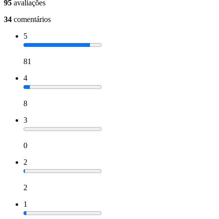
95
avaliações
34
comentários
5
81
4
8
3
0
2
2
1