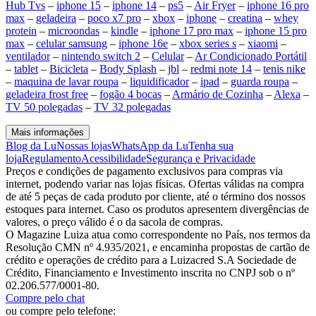
Hub Tvs
–
iphone 15
–
iphone 14
–
ps5
–
Air Fryer
–
iphone 16 pro
max
–
geladeira
–
poco x7 pro
–
xbox
–
iphone
–
creatina
–
whey
protein
–
microondas
–
kindle
–
iphone 17 pro max
–
iphone 15 pro
max
–
celular samsung
–
iphone 16e
–
xbox series s
–
xiaomi
–
ventilador
–
nintendo switch 2
–
Celular
–
Ar Condicionado Portátil
–
tablet
–
Bicicleta
–
Body Splash
–
jbl
–
redmi note 14
–
tenis nike
–
maquina de lavar roupa
–
liquidificador
–
ipad
–
guarda roupa
–
geladeira frost free
–
fogão 4 bocas
–
Armário de Cozinha
–
Alexa
–
TV 50 polegadas
–
TV 32 polegadas
Mais informações
Blog da Lu
Nossas lojas
WhatsApp da Lu
Tenha sua
loja
Regulamento
Acessibilidade
Segurança e Privacidade
Preços e condições de pagamento exclusivos para compras via
internet, podendo variar nas lojas físicas. Ofertas válidas na compra
de até 5 peças de cada produto por cliente, até o término dos nossos
estoques para internet. Caso os produtos apresentem divergências de
valores, o preço válido é o da sacola de compras.
O Magazine Luiza atua como correspondente no País, nos termos da
Resolução CMN nº 4.935/2021, e encaminha propostas de cartão de
crédito e operações de crédito para a Luizacred S.A Sociedade de
Crédito, Financiamento e Investimento inscrita no CNPJ sob o nº
02.206.577/0001-80.
Compre pelo chat
ou compre pelo telefone: