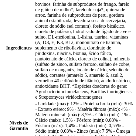
bovinos, farinha de subprodutos de frango, farelo
de glúten de milho*, farelo de soja*, quirera de
arroz, farinha de subprodutos de peru, gordura
animal estabilizada, levedura seca de cervejaria,
cloreto de sódio (sal comum), fosfato bicálcico,
cloreto de potássio, hidrolisado de fígado de ave e
suíno, DL-metionina, L-lisina, taurina, vitaminas
(A, D3, E, K3, B12, mononitrato de tiamina,
Ingredientes
suplemento de riboflavina, cloridrato de
piridoxina, niacina, biotina, ácido fólico,
pantotenato de cálcio, cloreto de colina), minerais
(sulfato de zinco, sulfato ferroso, sulfato de cobre,
sulfato de manganês, iodato de cálcio, selenito de
sódio), corantes (amarelo 5, amarelo 6, azul 2,
vermelho 40 e dióxido de titânio), ácido fosfórico,
antioxidante BHT. *Espécies doadoras do gene:
Agrobacterium tumefaciens, Bacillus thuringiensis
e Streptomyces viridochromogenes
- Umidade (max): 12% - Proteina bruta (min): 30%
- Extrato etéreo: 9% - Matéria fibrosa (máx): 4% -
Matéria mineral: (máx): 8,5% - Cálcio (min): 1% -
Cálcio (máx): 1,5% - Fósforo (min): 0,08% -
Níveis de
Fósforo (máx): 1,4% - Potássio (min): 0,55% -
Garantia
Sódio (min): 0,03% - Zinco (min): 7,5% - Ômega