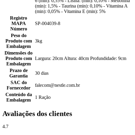
6 (min): 0,55% - Lisina: (min): 0,10% - Metionina
(min): 1,5% - Taurina (min): 0,10% - Vitamina A
(min): 0,05% - Vitamina E (min): 5%
Registro
MAPA
SP-004039-8
Número
Peso do
Produto com
3kg
Embalagem
Dimensões do
Produto com
Largura: 20cm Altura: 40cm Profundidade: 9cm
Embalagem
Prazo de
30 dias
Garantia
SAC do
falecom@nestle.com.br
Fornecedor
Conteúdo da
1 Ração
Embalagem
Avaliações dos clientes
4.7