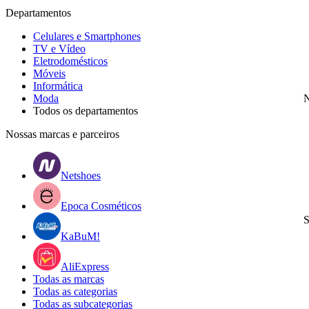
Departamentos
Celulares e Smartphones
TV e Vídeo
Eletrodomésticos
Móveis
Informática
Moda
N
Todos os departamentos
Nossas marcas e parceiros
Netshoes
Epoca Cosméticos
S
KaBuM!
AliExpress
Todas as marcas
Todas as categorias
Todas as subcategorias