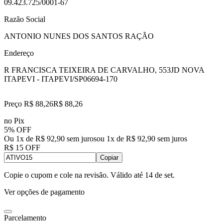
09.423.725/0001-67
Razão Social
ANTONIO NUNES DOS SANTOS RAÇÃO
Endereço
R FRANCISCA TEIXEIRA DE CARVALHO, 553
JD NOVA
ITAPEVI - ITAPEVI/SP
06694-170
Preço R$ 88,26
R$
88
,
26
no Pix
5% OFF
Ou 1x de R$ 92,90 sem juros
ou
1
x de
R$ 92,90
sem juros
R$ 15 OFF
Copiar
Copie o cupom e cole na revisão. Válido até
14 de set
.
Ver opções de pagamento
Parcelamento