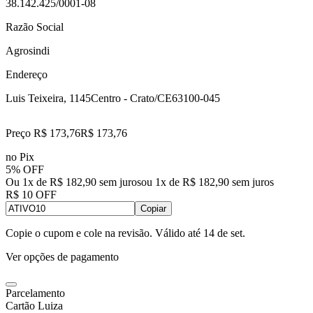
38.142.425/0001-08
Razão Social
Agrosindi
Endereço
Luis Teixeira, 1145
Centro - Crato/CE
63100-045
Preço R$ 173,76
R$
173
,
76
no Pix
5% OFF
Ou 1x de R$ 182,90 sem juros
ou
1
x de
R$ 182,90
sem juros
R$ 10 OFF
Copiar
Copie o cupom e cole na revisão. Válido até
14 de set
.
Ver opções de pagamento
Parcelamento
Cartão Luiza