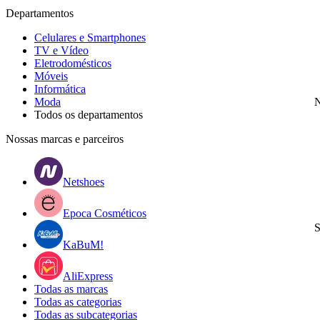
Departamentos
Celulares e Smartphones
TV e Vídeo
Eletrodomésticos
Móveis
Informática
Moda
N
Todos os departamentos
Nossas marcas e parceiros
Netshoes
Epoca Cosméticos
S
KaBuM!
AliExpress
Todas as marcas
Todas as categorias
Todas as subcategorias