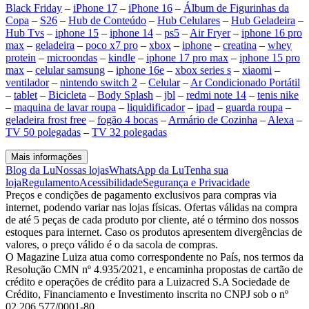
Black Friday
–
iPhone 17
–
iPhone 16
–
Álbum de Figurinhas da
Copa
–
S26
–
Hub de Conteúdo
–
Hub Celulares
–
Hub Geladeira
–
Hub Tvs
–
iphone 15
–
iphone 14
–
ps5
–
Air Fryer
–
iphone 16 pro
max
–
geladeira
–
poco x7 pro
–
xbox
–
iphone
–
creatina
–
whey
protein
–
microondas
–
kindle
–
iphone 17 pro max
–
iphone 15 pro
max
–
celular samsung
–
iphone 16e
–
xbox series s
–
xiaomi
–
ventilador
–
nintendo switch 2
–
Celular
–
Ar Condicionado Portátil
–
tablet
–
Bicicleta
–
Body Splash
–
jbl
–
redmi note 14
–
tenis nike
–
maquina de lavar roupa
–
liquidificador
–
ipad
–
guarda roupa
–
geladeira frost free
–
fogão 4 bocas
–
Armário de Cozinha
–
Alexa
–
TV 50 polegadas
–
TV 32 polegadas
Mais informações
Blog da Lu
Nossas lojas
WhatsApp da Lu
Tenha sua
loja
Regulamento
Acessibilidade
Segurança e Privacidade
Preços e condições de pagamento exclusivos para compras via
internet, podendo variar nas lojas físicas. Ofertas válidas na compra
de até 5 peças de cada produto por cliente, até o término dos nossos
estoques para internet. Caso os produtos apresentem divergências de
valores, o preço válido é o da sacola de compras.
O Magazine Luiza atua como correspondente no País, nos termos da
Resolução CMN nº 4.935/2021, e encaminha propostas de cartão de
crédito e operações de crédito para a Luizacred S.A Sociedade de
Crédito, Financiamento e Investimento inscrita no CNPJ sob o nº
02.206.577/0001-80.