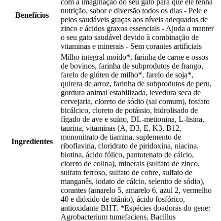
com a imaginação do seu gato para que ele tenha
nutrição, sabor e diversão todos os dias - Pele e
Benefícios
pelos saudáveis graças aos níveis adequados de
zinco e ácidos graxos essenciais - Ajuda a manter
o seu gato saudável devido à combinação de
vitaminas e minerais - Sem corantes artificiais
Milho integral moído*, farinha de carne e ossos
de bovinos, farinha de subprodutos de frango,
farelo de glúten de milho*, farelo de soja*,
quirera de arroz, farinha de subprodutos de peru,
gordura animal estabilizada, levedura seca de
cervejaria, cloreto de sódio (sal comum), fosfato
bicálcico, cloreto de potássio, hidrolisado de
fígado de ave e suíno, DL-metionina, L-lisina,
taurina, vitaminas (A, D3, E, K3, B12,
mononitrato de tiamina, suplemento de
Ingredientes
riboflavina, cloridrato de piridoxina, niacina,
biotina, ácido fólico, pantotenato de cálcio,
cloreto de colina), minerais (sulfato de zinco,
sulfato ferroso, sulfato de cobre, sulfato de
manganês, iodato de cálcio, selenito de sódio),
corantes (amarelo 5, amarelo 6, azul 2, vermelho
40 e dióxido de titânio), ácido fosfórico,
antioxidante BHT. *Espécies doadoras do gene:
Agrobacterium tumefaciens, Bacillus