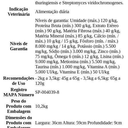
thuringiensis e Streptomyces viridochromogenes.
Indicação
Alimentação diária
Veterinária
Níveis de garantia: Umidade (máx.) 120 g/kg,
Proteína Bruta (mín.) 300 g/kg, Extrato Etéreo
(mín.) 90 g/kg, Matéria Fibrosa (máx.) 40 g/kg,
Matéria Mineral (máx.) 85 g/kg, Cálcio (mín. /
máx.) 10 g/kg / 15 g/kg, Fósforo (mín. / máx.)
Níveis de
8.000 mg/kg / 14 g/kg, Potássio (mín.) 5.500
Garantia
mg/kg, Sódio (mín.) 3.000 mg/kg, Zinco (mín.)
75 mg/kg, Ômega 6 (mín.) 12 g/kg, Lisina (mín.)
9.000 mg/kg, Metionina (mín.) 5.500 mg/kg,
Taurina (mín.) 1.000 mg/kg, Vitamina A (mín.)
5.000 UI/kg, Vitamina E (mín.) 50 UI/kg
Recomendações
- 2kg a 3,5kg: 45g a 65g - 3,5kg a 6,5kg: 65g a
de Uso
120g
Registro
SP-004039-8
MAPA Número
Peso do
Produto com
10,2kg
Embalagem
Dimensões do
Produto com
Largura: 36cm Altura: 59cm Profundidade: 9cm
Embalagem