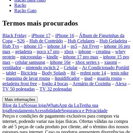
Ração
Ração Gato
Termos mais procurados
Black Friday
–
iPhone 17
–
iPhone 16
–
Álbum de Figurinhas da
Copa
–
S26
–
Hub de Conteúdo
–
Hub Celulares
–
Hub Geladeira
–
Hub Tvs
–
iphone 15
–
iphone 14
–
ps5
–
Air Fryer
–
iphone 16 pro
max
–
geladeira
–
poco x7 pro
–
xbox
–
iphone
–
creatina
–
whey
protein
–
microondas
–
kindle
–
iphone 17 pro max
–
iphone 15 pro
max
–
celular samsung
–
iphone 16e
–
xbox series s
–
xiaomi
–
ventilador
–
nintendo switch 2
–
Celular
–
Ar Condicionado Portátil
–
tablet
–
Bicicleta
–
Body Splash
–
jbl
–
redmi note 14
–
tenis nike
–
maquina de lavar roupa
–
liquidificador
–
ipad
–
guarda roupa
–
geladeira frost free
–
fogão 4 bocas
–
Armário de Cozinha
–
Alexa
–
TV 50 polegadas
–
TV 32 polegadas
Mais informações
Blog da Lu
Nossas lojas
WhatsApp da Lu
Tenha sua
loja
Regulamento
Acessibilidade
Segurança e Privacidade
Preços e condições de pagamento exclusivos para compras via
internet, podendo variar nas lojas físicas. Ofertas válidas na compra
de até 5 peças de cada produto por cliente, até o término dos nossos
estoques para internet. Caso os produtos apresentem divergências de