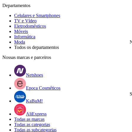
Departamentos
Celulares e Smartphones
TV e Vídeo
Eletrodomésticos
Móveis
Informática
Moda
N
Todos os departamentos
Nossas marcas e parceiros
Netshoes
Epoca Cosméticos
S
KaBuM!
AliExpress
Todas as marcas
Todas as categorias
Todas as subcategorias