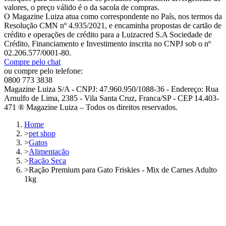
valores, o preço válido é o da sacola de compras.
O Magazine Luiza atua como correspondente no País, nos termos da
Resolução CMN nº 4.935/2021, e encaminha propostas de cartão de
crédito e operações de crédito para a Luizacred S.A Sociedade de
Crédito, Financiamento e Investimento inscrita no CNPJ sob o nº
02.206.577/0001-80.
Compre pelo chat
ou compre pelo telefone:
0800 773 3838
Magazine Luiza S/A - CNPJ: 47.960.950/1088-36 - Endereço: Rua
Arnulfo de Lima, 2385 - Vila Santa Cruz, Franca/SP - CEP 14.403-
471 ® Magazine Luiza – Todos os direitos reservados.
Home
>
pet shop
>
Gatos
>
Alimentação
>
Ração Seca
>
Ração Premium para Gato Friskies - Mix de Carnes Adulto
1kg