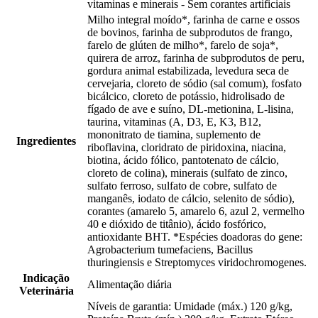
vitaminas e minerais - Sem corantes artificiais
Milho integral moído*, farinha de carne e ossos
de bovinos, farinha de subprodutos de frango,
farelo de glúten de milho*, farelo de soja*,
quirera de arroz, farinha de subprodutos de peru,
gordura animal estabilizada, levedura seca de
cervejaria, cloreto de sódio (sal comum), fosfato
bicálcico, cloreto de potássio, hidrolisado de
fígado de ave e suíno, DL-metionina, L-lisina,
taurina, vitaminas (A, D3, E, K3, B12,
mononitrato de tiamina, suplemento de
Ingredientes
riboflavina, cloridrato de piridoxina, niacina,
biotina, ácido fólico, pantotenato de cálcio,
cloreto de colina), minerais (sulfato de zinco,
sulfato ferroso, sulfato de cobre, sulfato de
manganês, iodato de cálcio, selenito de sódio),
corantes (amarelo 5, amarelo 6, azul 2, vermelho
40 e dióxido de titânio), ácido fosfórico,
antioxidante BHT. *Espécies doadoras do gene:
Agrobacterium tumefaciens, Bacillus
thuringiensis e Streptomyces viridochromogenes.
Indicação
Alimentação diária
Veterinária
Níveis de garantia: Umidade (máx.) 120 g/kg,