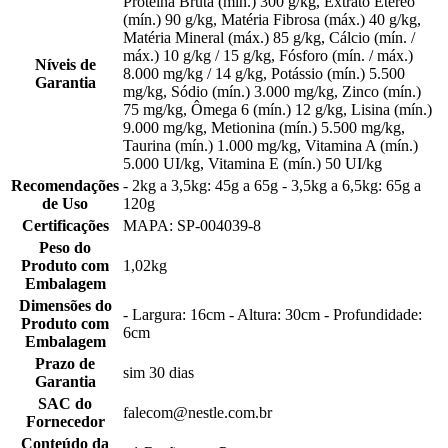
Proteína Bruta (mín.) 300 g/kg, Extrato Etéreo
(mín.) 90 g/kg, Matéria Fibrosa (máx.) 40 g/kg,
Matéria Mineral (máx.) 85 g/kg, Cálcio (mín. /
máx.) 10 g/kg / 15 g/kg, Fósforo (mín. / máx.)
Níveis de
8.000 mg/kg / 14 g/kg, Potássio (mín.) 5.500
Garantia
mg/kg, Sódio (mín.) 3.000 mg/kg, Zinco (mín.)
75 mg/kg, Ômega 6 (mín.) 12 g/kg, Lisina (mín.)
9.000 mg/kg, Metionina (mín.) 5.500 mg/kg,
Taurina (mín.) 1.000 mg/kg, Vitamina A (mín.)
5.000 UI/kg, Vitamina E (mín.) 50 UI/kg
Recomendações
- 2kg a 3,5kg: 45g a 65g - 3,5kg a 6,5kg: 65g a
de Uso
120g
Certificações
MAPA: SP-004039-8
Peso do
Produto com
1,02kg
Embalagem
Dimensões do
- Largura: 16cm - Altura: 30cm - Profundidade:
Produto com
6cm
Embalagem
Prazo de
sim 30 dias
Garantia
SAC do
falecom@nestle.com.br
Fornecedor
Conteúdo da