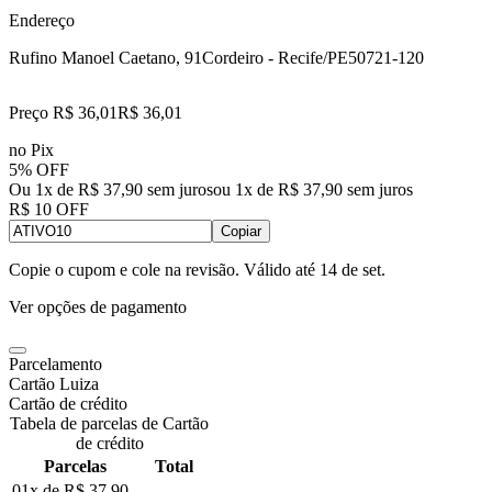
Endereço
Rufino Manoel Caetano, 91
Cordeiro - Recife/PE
50721-120
Preço R$ 36,01
R$
36
,
01
no Pix
5% OFF
Ou 1x de R$ 37,90 sem juros
ou
1
x de
R$ 37,90
sem juros
R$ 10 OFF
Copiar
Copie o cupom e cole na revisão. Válido até
14 de set
.
Ver opções de pagamento
Parcelamento
Cartão Luiza
Cartão de crédito
Tabela de parcelas de Cartão
de crédito
Parcelas
Total
01x de
R$ 37,90