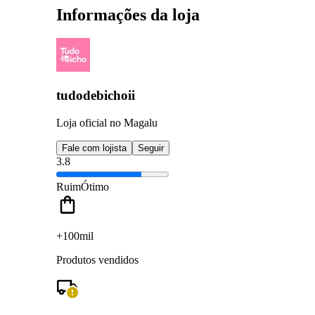
Informações da loja
tudodebichoii
Loja oficial no Magalu
Fale com lojista
Seguir
3.8
Ruim
Ótimo
+100mil
Produtos vendidos