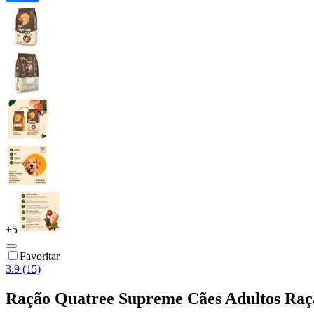
+
5
Favoritar
3.9 (15)
Ração Quatree Supreme Cães Adultos Raça