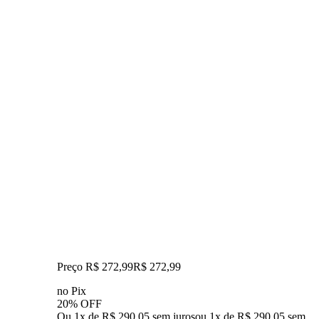
Preço R$ 272,99
R$
272
,
99
no Pix
20% OFF
Ou 1x de R$ 290,05 sem juros
ou
1
x de
R$ 290,05
sem