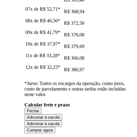
07x de
R$ 52,71
*
R$ 368,94
08x de
R$ 46,56
*
R$ 372,50
09x de
R$ 41,79
*
R$ 376,08
10x de
R$ 37,97
*
R$ 379,69
11x de
R$ 33,28
*
R$ 366,08
12x de
R$ 32,25
*
R$ 386,97
*Juros: Todos os encargos da operação, como juros,
custo de parcelamento e outras tarifas estão incluídas
neste valor.
Calcular frete e prazo
Fechar
Adicionar à sacola
Adicionar à sacola
Comprar agora