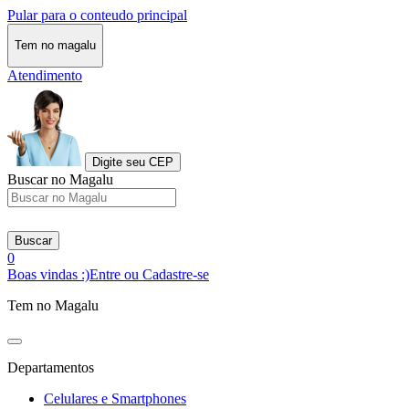
Pular para o conteudo principal
Tem no magalu
Atendimento
Digite seu CEP
Buscar no Magalu
Buscar
0
Boas vindas :)
Entre ou Cadastre-se
Tem no Magalu
Departamentos
Celulares e Smartphones