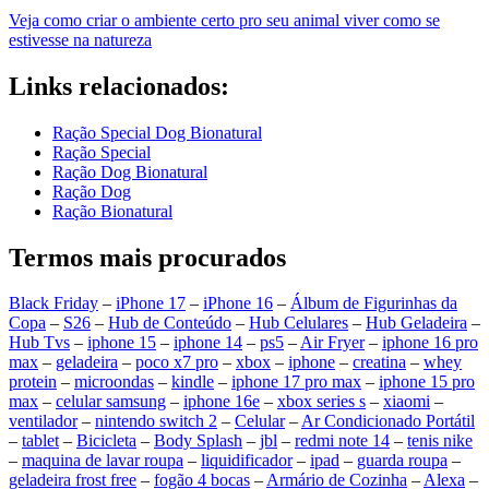
Veja como criar o ambiente certo pro seu animal viver como se
estivesse na natureza
Links relacionados:
Ração Special Dog Bionatural
Ração Special
Ração Dog Bionatural
Ração Dog
Ração Bionatural
Termos mais procurados
Black Friday
–
iPhone 17
–
iPhone 16
–
Álbum de Figurinhas da
Copa
–
S26
–
Hub de Conteúdo
–
Hub Celulares
–
Hub Geladeira
–
Hub Tvs
–
iphone 15
–
iphone 14
–
ps5
–
Air Fryer
–
iphone 16 pro
max
–
geladeira
–
poco x7 pro
–
xbox
–
iphone
–
creatina
–
whey
protein
–
microondas
–
kindle
–
iphone 17 pro max
–
iphone 15 pro
max
–
celular samsung
–
iphone 16e
–
xbox series s
–
xiaomi
–
ventilador
–
nintendo switch 2
–
Celular
–
Ar Condicionado Portátil
–
tablet
–
Bicicleta
–
Body Splash
–
jbl
–
redmi note 14
–
tenis nike
–
maquina de lavar roupa
–
liquidificador
–
ipad
–
guarda roupa
–
geladeira frost free
–
fogão 4 bocas
–
Armário de Cozinha
–
Alexa
–