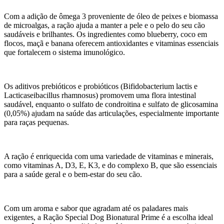
Com a adição de ômega 3 proveniente de óleo de peixes e biomassa
de microalgas, a ração ajuda a manter a pele e o pelo do seu cão
saudáveis e brilhantes. Os ingredientes como blueberry, coco em
flocos, maçã e banana oferecem antioxidantes e vitaminas essenciais
que fortalecem o sistema imunológico.
Os aditivos prebióticos e probióticos (Bifidobacterium lactis e
Lacticaseibacillus rhamnosus) promovem uma flora intestinal
saudável, enquanto o sulfato de condroitina e sulfato de glicosamina
(0,05%) ajudam na saúde das articulações, especialmente importante
para raças pequenas.
A ração é enriquecida com uma variedade de vitaminas e minerais,
como vitaminas A, D3, E, K3, e do complexo B, que são essenciais
para a saúde geral e o bem-estar do seu cão.
Com um aroma e sabor que agradam até os paladares mais
exigentes, a Ração Special Dog Bionatural Prime é a escolha ideal