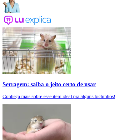
Serragem: saiba o jeito certo de usar
Conheça mais sobre esse item ideal pra alguns bichinhos!