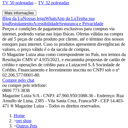
TV 50 polegadas
–
TV 32 polegadas
Mais informações
Blog da Lu
Nossas lojas
WhatsApp da Lu
Tenha sua
loja
Regulamento
Acessibilidade
Segurança e Privacidade
Preços e condições de pagamento exclusivos para compras via
internet, podendo variar nas lojas físicas. Ofertas válidas na compra
de até 5 peças de cada produto por cliente, até o término dos nossos
estoques para internet. Caso os produtos apresentem divergências de
valores, o preço válido é o da sacola de compras.
O Magazine Luiza atua como correspondente no País, nos termos da
Resolução CMN nº 4.935/2021, e encaminha propostas de cartão de
crédito e operações de crédito para a Luizacred S.A Sociedade de
Crédito, Financiamento e Investimento inscrita no CNPJ sob o nº
02.206.577/0001-80.
Compre pelo chat
ou compre pelo telefone:
0800 773 3838
Magazine Luiza S/A - CNPJ: 47.960.950/1088-36 - Endereço: Rua
Arnulfo de Lima, 2385 - Vila Santa Cruz, Franca/SP - CEP 14.403-
471 ® Magazine Luiza – Todos os direitos reservados.
Home
>
pet shop
>
Outros Pets