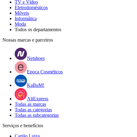
TV e Vídeo
Eletrodomésticos
Móveis
Informática
Moda
Todos os departamentos
Nossas marcas e parceiros
Netshoes
Epoca Cosméticos
KaBuM!
AliExpress
Todas as marcas
Todas as categorias
Todas as subcategorias
Serviços e benefícios
Cartão Luiza