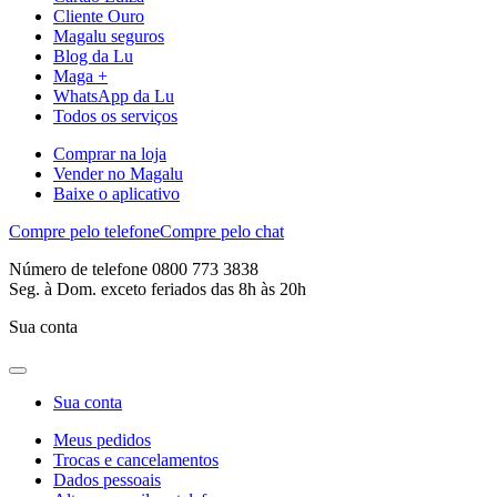
Cliente Ouro
Magalu seguros
Blog da Lu
Maga +
WhatsApp da Lu
Todos os serviços
Comprar na loja
Vender no Magalu
Baixe o aplicativo
Compre pelo telefone
Compre pelo chat
Número de telefone 0800 773 3838
Seg. à Dom. exceto feriados das 8h às 20h
Sua conta
Sua conta
Meus pedidos
Trocas e cancelamentos
Dados pessoais