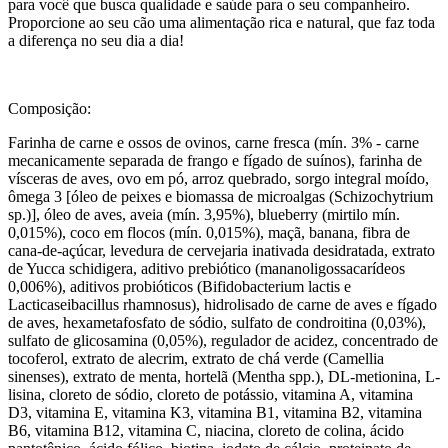
para você que busca qualidade e saúde para o seu companheiro.
Proporcione ao seu cão uma alimentação rica e natural, que faz toda
a diferença no seu dia a dia!
Composição:
Farinha de carne e ossos de ovinos, carne fresca (mín. 3% - carne
mecanicamente separada de frango e fígado de suínos), farinha de
vísceras de aves, ovo em pó, arroz quebrado, sorgo integral moído,
ômega 3 [óleo de peixes e biomassa de microalgas (Schizochytrium
sp.)], óleo de aves, aveia (mín. 3,95%), blueberry (mirtilo mín.
0,015%), coco em flocos (mín. 0,015%), maçã, banana, fibra de
cana-de-açúcar, levedura de cervejaria inativada desidratada, extrato
de Yucca schidigera, aditivo prebiótico (mananoligossacarídeos
0,006%), aditivos probióticos (Bifidobacterium lactis e
Lacticaseibacillus rhamnosus), hidrolisado de carne de aves e fígado
de aves, hexametafosfato de sódio, sulfato de condroitina (0,03%),
sulfato de glicosamina (0,05%), regulador de acidez, concentrado de
tocoferol, extrato de alecrim, extrato de chá verde (Camellia
sinenses), extrato de menta, hortelã (Mentha spp.), DL-metionina, L-
lisina, cloreto de sódio, cloreto de potássio, vitamina A, vitamina
D3, vitamina E, vitamina K3, vitamina B1, vitamina B2, vitamina
B6, vitamina B12, vitamina C, niacina, cloreto de colina, ácido