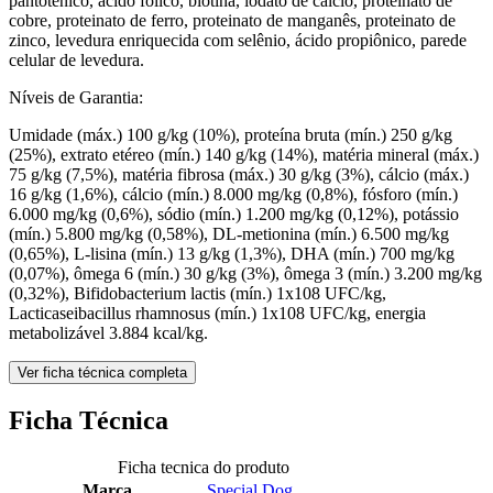
pantotênico, ácido fólico, biotina, iodato de cálcio, proteinato de
cobre, proteinato de ferro, proteinato de manganês, proteinato de
zinco, levedura enriquecida com selênio, ácido propiônico, parede
celular de levedura.
Níveis de Garantia:
Umidade (máx.) 100 g/kg (10%), proteína bruta (mín.) 250 g/kg
(25%), extrato etéreo (mín.) 140 g/kg (14%), matéria mineral (máx.)
75 g/kg (7,5%), matéria fibrosa (máx.) 30 g/kg (3%), cálcio (máx.)
16 g/kg (1,6%), cálcio (mín.) 8.000 mg/kg (0,8%), fósforo (mín.)
6.000 mg/kg (0,6%), sódio (mín.) 1.200 mg/kg (0,12%), potássio
(mín.) 5.800 mg/kg (0,58%), DL-metionina (mín.) 6.500 mg/kg
(0,65%), L-lisina (mín.) 13 g/kg (1,3%), DHA (mín.) 700 mg/kg
(0,07%), ômega 6 (mín.) 30 g/kg (3%), ômega 3 (mín.) 3.200 mg/kg
(0,32%), Bifidobacterium lactis (mín.) 1x108 UFC/kg,
Lacticaseibacillus rhamnosus (mín.) 1x108 UFC/kg, energia
metabolizável 3.884 kcal/kg.
Ver ficha técnica completa
Ficha Técnica
Ficha tecnica do produto
Marca
Special Dog