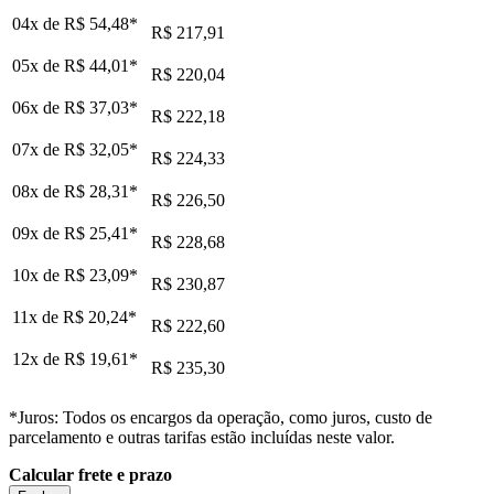
04x de
R$ 54,48
*
R$ 217,91
05x de
R$ 44,01
*
R$ 220,04
06x de
R$ 37,03
*
R$ 222,18
07x de
R$ 32,05
*
R$ 224,33
08x de
R$ 28,31
*
R$ 226,50
09x de
R$ 25,41
*
R$ 228,68
10x de
R$ 23,09
*
R$ 230,87
11x de
R$ 20,24
*
R$ 222,60
12x de
R$ 19,61
*
R$ 235,30
*Juros: Todos os encargos da operação, como juros, custo de
parcelamento e outras tarifas estão incluídas neste valor.
Calcular frete e prazo